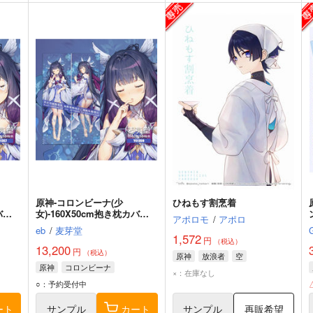
原神-コロンビーナ(少
ひねもす割烹着
バー
女)-160X50cm抱き枕カバー
アポロモ
/
アポロ
【YC1359】
eb
/
麦芽堂
1,572
円
（税込）
13,200
円
（税込）
原神
放浪者
空
原神
コロンビーナ
×：在庫なし
○：予約受付中
ート
サンプル
カート
サンプル
再販希望