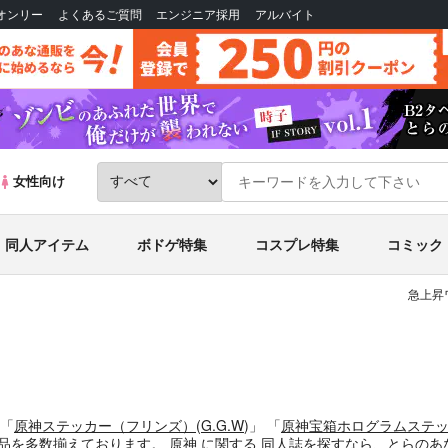
Bオンリー
よくあるご質問
エンジニア採用
アルバイト
女性向け
同人アイテム
ボドゲ特集
コスプレ特集
コミック
急上昇
「
原神ステッカー（フリンズ）
(
G.G.W
)」
「
原神宝箱ホログラムステッ
品を多数揃えております。
原神
に関する
同人誌
を探すなら、とらのあ