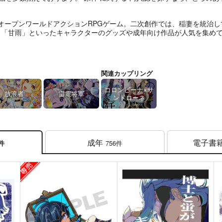
るオープンワールドアクションRPGゲーム。二次創作では、稲妻を統治
」「甘雨」といったキャラクターのグッズや成年向け作品が人気を集め
関連カップリング
コロンビーナ×サ
放浪者
雷電将軍
ンドローネ
成年
電子書
756件
4件