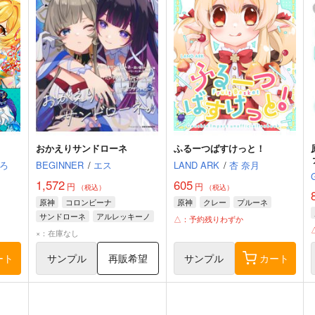
おかえりサンドローネ
ふるーつばすけっと！
ろ
BEGINNER
/
エス
LAND ARK
/
杏 奈月
1,572
605
円
円
（税込）
（税込）
原神
コロンビーナ
原神
クレー
プルーネ
サンドローネ
アルレッキーノ
△：予約残りわずか
×：在庫なし
ート
サンプル
再販希望
サンプル
カート