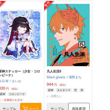
原神ステッカー（少女・コロ
凡人生活5
ンビーナ）
Silent ghosts
/
酒野まち
G.G.W
/
さいか
944
円
（税込）
330
円
（税込）
原神
タルタリヤ
空
蛍
原神
コロンビーナ
×：在庫なし
△：在庫残りわずか
サンプル
カート
サンプル
再販希望