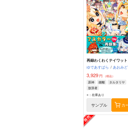
再録わくわくテイワット
ゆであすぱら
/
あおみど
3,929
円
（税込）
原神
鍾離
タルタリヤ
放浪者
○：在庫あり
サンプル
カ