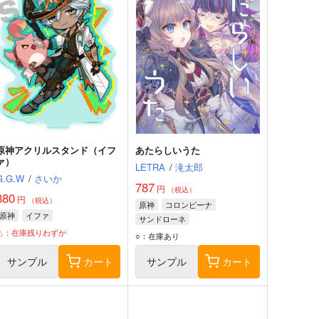
原神アクリルスタンド（イフ
あたらしいうた
ァ）
LETRA
/
滝太郎
G.G.W
/
さいか
787
円
（税込）
880
円
（税込）
原神
コロンビーナ
原神
イファ
サンドローネ
△：在庫残りわずか
○：在庫あり
サンプル
カート
サンプル
カート