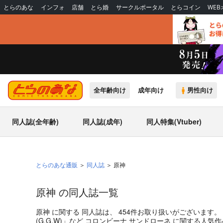
とらのあな
インフォ
店舗
とら婚
サークルポータル
とらコイン
WE
全年齢向け
成年向け
男性向け
同人誌(全年齢)
同人誌(成年)
同人特集(Vtuber)
とらのあな通販
同人誌
原神
原神 の同人誌一覧
原神
に関する
同人誌
は、
454
件お取り扱いがございます。
(
G.G.W
)」
など
コロンビーナ
サンドローネ
に関する人気作