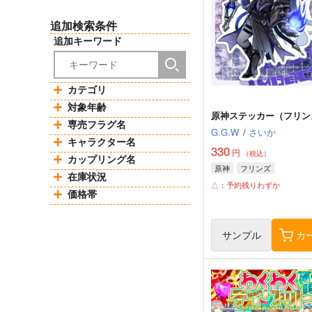
追加検索条件
追加キーワード
カテゴリ
対象年齢
原神ステッカー（フリン
専売フラグ名
G.G.W
/
さいか
キャラクター名
330
円
（税込）
カップリング名
原神
フリンズ
在庫状況
△：予約残りわずか
価格帯
サンプル
カ