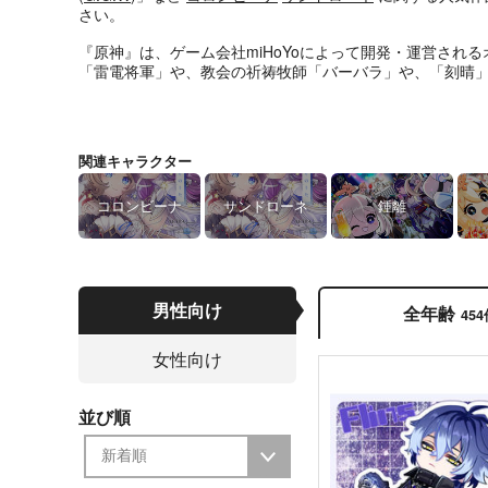
さい。
『原神』は、ゲーム会社miHoYoによって開発・運営され
「雷電将軍」や、教会の祈祷牧師「バーバラ」や、「刻晴
関連キャラクター
コロンビーナ
サンドローネ
鍾離
男性向け
全年齢
45
女性向け
並び順