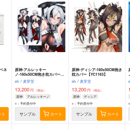
ベネ
原神-アルレッキー
原神-ディシア-160x50CM抱き
ノ-160x50CM抱き枕カバー
枕カバー【YC1163】
【YC1161】
eb
/
麦芽堂
eb
/
麦芽堂
13,200
13,200
円
円
（税込）
（税込）
原神
アルレッキーノ
原神
ディシア
○：予約受付中
○：予約受付中
ート
サンプル
カート
サンプル
カート