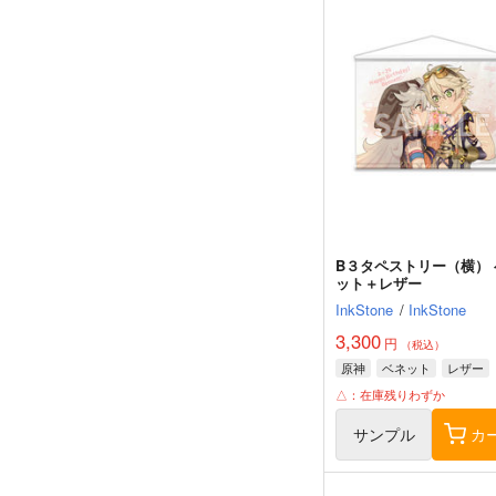
B３タペストリー（横） 
ット＋レザー
InkStone
/
InkStone
3,300
円
（税込）
原神
ベネット
レザー
△：在庫残りわずか
サンプル
カ