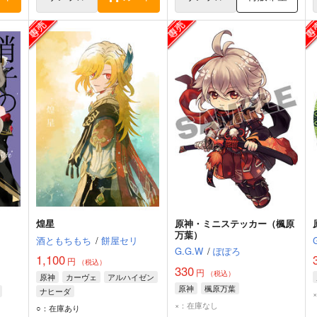
煌星
原神・ミニステッカー（楓原
万葉）
酒ともちもち
/
餅屋セリ
G.G.W
/
ぽぽろ
1,100
円
（税込）
330
円
（税込）
原神
カーヴェ
アルハイゼン
原神
楓原万葉
ナヒーダ
×：在庫なし
ネ
○：在庫あり