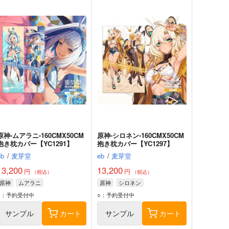
原神-ムアラニ-160CMX50CM
原神-シロネン-160CMX50CM
抱き枕カバー【YC1291】
抱き枕カバー【YC1297】
eb
/
麦芽堂
eb
/
麦芽堂
13,200
13,200
円
円
（税込）
（税込）
原神
ムアラニ
原神
シロネン
○：予約受付中
○：予約受付中
サンプル
カート
サンプル
カート