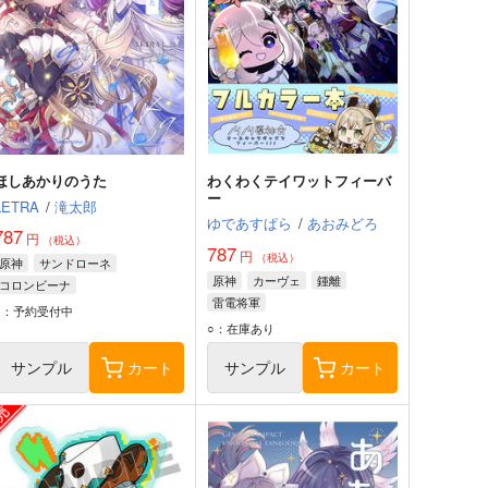
ほしあかりのうた
わくわくテイワットフィーバ
ー
LETRA
/
滝太郎
ゆであすぱら
/
あおみどろ
787
円
（税込）
787
円
（税込）
原神
サンドローネ
原神
カーヴェ
鍾離
コロンビーナ
雷電将軍
○：予約受付中
○：在庫あり
サンプル
カート
サンプル
カート