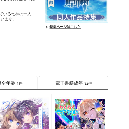
している七神の一人
ています。
特集ページはこちら
籍
全年齢
電子書籍
成年
1件
32件