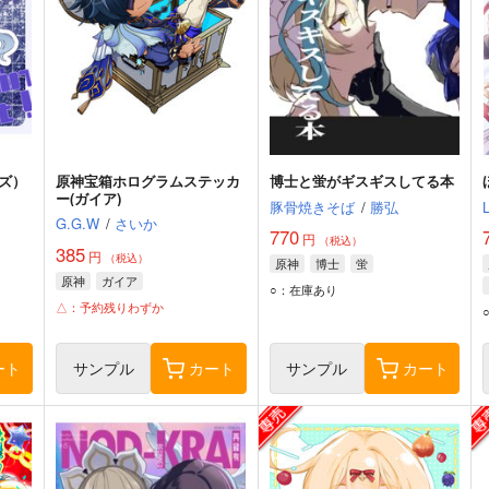
ズ）
原神宝箱ホログラムステッカ
博士と蛍がギスギスしてる本
ー(ガイア)
豚骨焼きそば
/
勝弘
G.G.W
/
さいか
770
円
（税込）
385
円
（税込）
原神
博士
蛍
原神
ガイア
○：在庫あり
△：予約残りわずか
ート
サンプル
カート
サンプル
カート