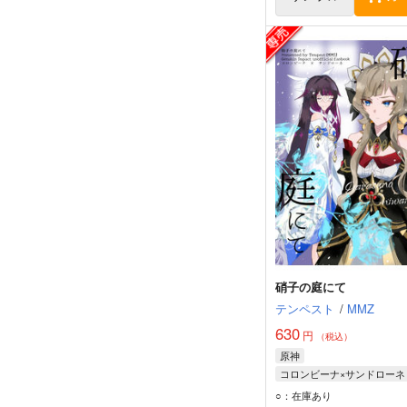
硝子の庭にて
テンペスト
/
MMZ
630
円
（税込）
原神
コロンビーナ×サンドローネ
コロンビーナ
サンドロー
○：在庫あり