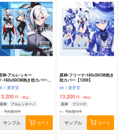
原神-アルレッキー
原神-フリーナ-160x50CM抱き
ノ-160x50CM抱き枕カバー
枕カバー【1209】
【1207】
eb
/
麦芽堂
eb
/
麦芽堂
13,200
13,200
円
円
（税込）
（税込）
原神
アルレッキーノ
原神
フリーナ
○：予約受付中
○：予約受付中
サンプル
カート
サンプル
カート