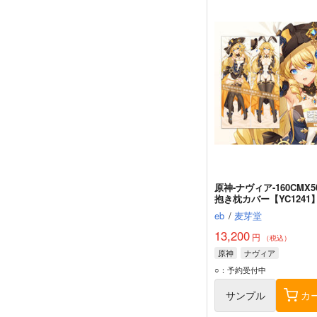
原神-ナヴィア-160CMX5
抱き枕カバー【YC1241
eb
/
麦芽堂
13,200
円
（税込）
原神
ナヴィア
○：予約受付中
サンプル
カ