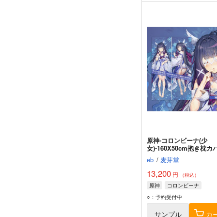
原神-コロンビーナ(少
女)-160X50cm抱き枕カ
【YC1357】
eb
/
麦芽堂
13,200
円
（税込）
原神
コロンビーナ
○：予約受付中
サンプル
カ