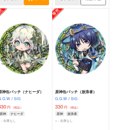
原神缶バッチ（ナヒーダ）
原神缶バッチ（放浪者）
G.G.W
/
SIG
G.G.W
/
SIG
330
330
円
円
（税込）
（税込）
原神
ナヒーダ
原神
放浪者
×：在庫なし
×：在庫なし