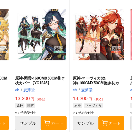
0CM
原神-閑雲-160CMX50CM抱き
原神-マーヴィカ(炎
】
枕カバー【YC1245】
神)-160CMX50CM抱き枕カバ
ー【YC1289】
eb
/
麦芽堂
eb
/
麦芽堂
13,200
13,200
円
円
（税込）
（税込）
原神
閑雲
原神
マーヴィカ
○：予約受付中
○：予約受付中
ート
サンプル
カート
サンプル
カート