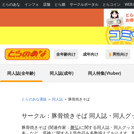
とらのあな
インフォ
店舗
とら婚
サークルポータル
とらコイン
WE
全年齢向け
成年向け
男性向け
同人誌(全年齢)
同人誌(成年)
同人特集(Vtuber)
とらのあな通販
同人誌
豚骨焼きそば
サークル：豚骨焼きそば 同人誌・同人グ
豚骨焼きそば (関連作家：
勝弘
)に関する同人誌・同人グッ
本
」など、
原神
に関する人気作品を多数揃えております。豚