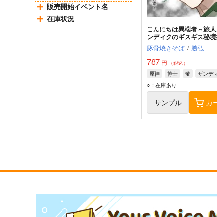
販売開始イベント名
在庫状況
こんにちは異端者～旅人
ンディクのギスギス秘境
～
豚骨焼きそば
/
勝弘
787
円
（税込）
原神
博士
蛍
ザンデ
○：在庫あり
サンプル
カ