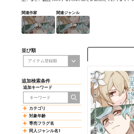
関連作家
関連ジャンル
勝弘
原神
並び順
追加検索条件
追加キーワード
カテゴリ
対象年齢
専売フラグ名
同人ジャンル名1