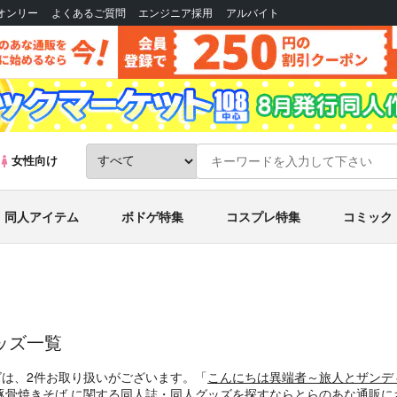
Bオンリー
よくあるご質問
エンジニア採用
アルバイト
女性向け
同人アイテム
ボドゲ特集
コスプレ特集
コミック
ッズ一覧
ズは、2件お取り扱いがございます。「
こんにちは異端者～旅人とザンデ
骨焼きそば に関する同人誌・同人グッズを探すならとらのあな通販に