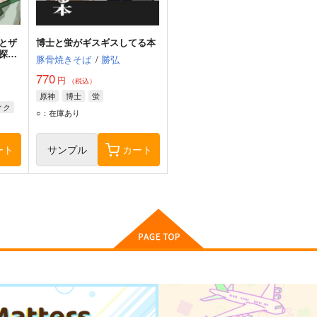
とザ
博士と蛍がギスギスしてる本
探索
豚骨焼きそば
/
勝弘
770
円
（税込）
原神
博士
蛍
ィク
○：在庫あり
ート
サンプル
カート