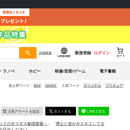
新規登録
ログイン
詳細
検索
Language
カート
・ラノベ
ホビー
映像/音楽/ゲーム
電子書籍
急上昇ワード:
tony
comic1
人気ワード:
オリジナル
プリキュア
入荷アラート
を設定
ポストする
LINEで送る
ィクのギスギス秘境探索～
」「
博士と蛍がギスギスしてる
お任せください。