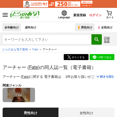
新規登録
ログイン
Language
カート
全年齢向け
成年向け
男性向け
女性向け
詳細
検索
とらのあな電子書籍
Fate
アーチャー
ポストする
LINEで送る
アーチャー (
Fate
)の同人誌一覧（電子書籍）
アーチャー (
Fate
)
に関する
電子書籍
は、
2
件お取り扱いがございます。
「
続きを読む
関連ジャンル
Fate
男性向け
女性向け