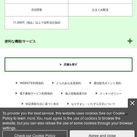
店頭受取
おまとめ配送
11,000円（税込）以上で送料当社負担
便利な機能/サービス
店舗を探す
WEBSITE利用規約
とらのあな会員規約
通信販売ポイント規約
電子書籍サービス利用規約
個人情報保護方針
クッキーポリシー
特定商取引法に基づく表示
なりすまし・いたずら注文について
To provide you the best service, this website uses cookies.See our Cookie
For Overseas customer, now you can ship your purchases by using purchases agent
Policy to learn more.You must agree to the use of cookies to browse the
services “AOCS”! Click {more…} for more information …
more
website, but you can also refuse the use of some cookies through your browser
settings.
Check our Cookie Policy
Agree and close
c TORANOANA Inc, All Rights Reserved.