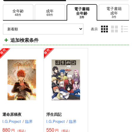
電子書籍
電子書籍
全年齢
成年
成年
全年齢
48件
69件
3件
2件
表示
3カ
2カ
1カ
追加検索条件
ラ
ラ
ラ
ム
ム
ム
表
表
表
示
示
示
運命原稿夜
浮生四記
I.G.Project
/
臨界
I.G.Project
/
臨界
880
550
円
円
（税込）
（税込）