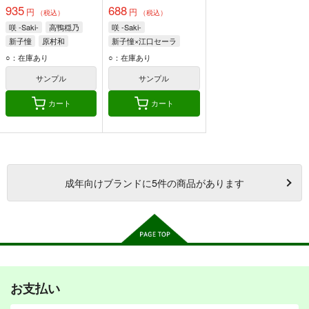
935
688
円
円
（税込）
（税込）
咲 -Saki-
高鴨穏乃
咲 -Saki-
新子憧
原村和
新子憧×江口セーラ
新子憧
江口セーラ
○：在庫あり
○：在庫あり
サンプル
サンプル
カート
カート
成年
向けブランドに
5
件の商品があります
お支払い