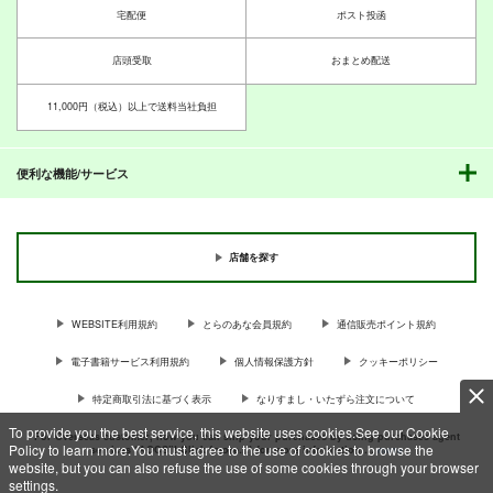
宅配便
ポスト投函
店頭受取
おまとめ配送
11,000円（税込）以上で送料当社負担
便利な機能/サービス
店舗を探す
WEBSITE利用規約
とらのあな会員規約
通信販売ポイント規約
電子書籍サービス利用規約
個人情報保護方針
クッキーポリシー
特定商取引法に基づく表示
なりすまし・いたずら注文について
To provide you the best service, this website uses cookies.See our Cookie
For Overseas customer, now you can ship your purchases by using purchases agent
Policy to learn more.You must agree to the use of cookies to browse the
services “AOCS”! Click {more…} for more information …
more
website, but you can also refuse the use of some cookies through your browser
settings.