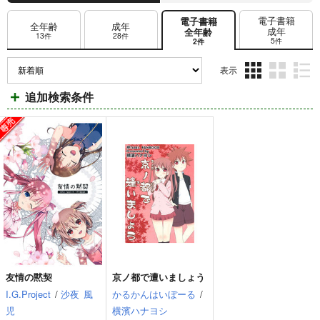
電子書籍
電子書籍
全年齢
成年
成年
全年齢
13件
28件
5件
2件
表示
3カ
2カ
1カ
追加検索条件
ラ
ラ
ラ
ム
ム
ム
表
表
表
示
示
示
友情の黙契
京ノ都で遭いましょう
I.G.Project
/
沙夜
風
かるかんはいぼーる
/
児
横濱ハナヨシ