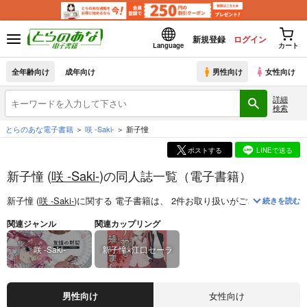
新規登録
ログイン
Language
カート
全年齢向け
成年向け
男性向け
女性向け
詳細
検索
とらのあな電子書籍
咲 -Saki-
新子憧
ポストする
LINEで送る
新子憧 (
咲 -Saki-
)の同人誌一覧（電子書籍）
新子憧 (
咲 -Saki-
)
に関する
電子書籍
は、
2
件お取り扱いがございます。
「
続きを読む
関連ジャンル
関連カップリング
咲 -Saki-
新子憧×江口セーラ
男性向け
女性向け