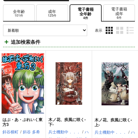
電子書籍
電子書籍
全年齢
成年
成年
全年齢
101件
125件
6件
4件
表示
3カ
2カ
1カ
追加検索条件
ラ
ラ
ラ
ム
ム
ム
表
表
表
示
示
示
はぶ・あ・ぶれいく東
木ノ花、疾風に咲く-
木ノ花、疾風に咲く-
方3
下-
上-
斜谷横町
/
斜谷 多希
兵士機動中．．．
/
ハ
兵士機動中．．．
/
ハ