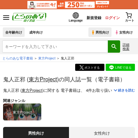
新規登録
ログイン
Language
カート
全年齢向け
成年向け
男性向け
女性向け
詳細
検索
とらのあな電子書籍
東方Project
鬼人正邪
ポストする
LINEで送る
鬼人正邪 (
東方Project
)の同人誌一覧（電子書籍）
鬼人正邪 (
東方Project
)
に関する
電子書籍
は、
4
件お取り扱いがございます
続きを読む
関連ジャンル
東方Project
男性向け
女性向け