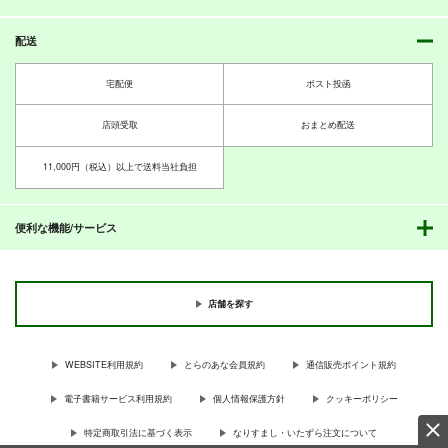
配送
宅配便
ポスト投函
店頭受取
おまとめ配送
11,000円（税込）以上で送料当社負担
便利な機能/サービス
店舗を探す
WEBSITE利用規約
とらのあな会員規約
通信販売ポイント規約
電子書籍サービス利用規約
個人情報保護方針
クッキーポリシー
特定商取引法に基づく表示
なりすまし・いたずら注文について