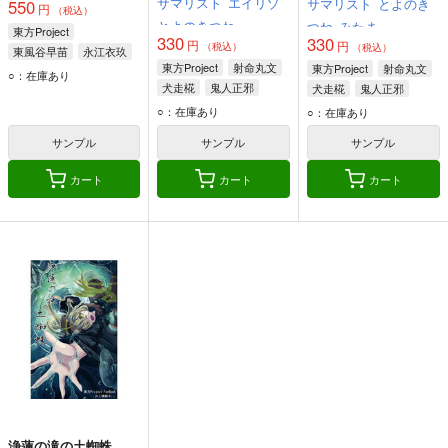
サマリスト
エイリゾ
サマリスト
とよのき
550
円
（税込）
とよのきつね
つね
みたま
東方Project
330
330
円
円
（税込）
（税込）
東風谷早苗
永江衣玖
東方Project
射命丸文
東方Project
射命丸文
鬼人正邪
○：在庫あり
犬走椛
鬼人正邪
犬走椛
鬼人正邪
○：在庫あり
○：在庫あり
サンプル
サンプル
サンプル
カート
カート
カート
浄蓮の滝の土蜘蛛