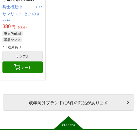
兵士機動中．．．
/
ハ
サマリスト
とよのき
つね
330
円
（税込）
東方Project
黒谷ヤマメ
河城にとり
鬼人正邪
○：在庫あり
サンプル
カート
成年
向けブランドに
6
件の商品があります