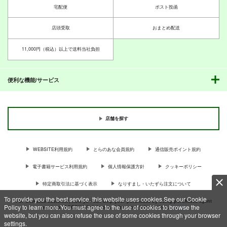
宅配便
ポスト投函
店頭受取
おまとめ配送
11,000円（税込）以上で送料当社負担
便利な機能/サービス
店舗を探す
WEBSITE利用規約
とらのあな会員規約
通信販売ポイント規約
電子書籍サービス利用規約
個人情報保護方針
クッキーポリシー
特定商取引法に基づく表示
なりすまし・いたずら注文について
To provide you the best service, this website uses cookies.See our Cookie
For Overseas customer, now you can ship your purchases by using purchases agent
Policy to learn more.You must agree to the use of cookies to browse the
services “AOCS”! Click {more…} for more information …
more
website, but you can also refuse the use of some cookies through your browser
settings.