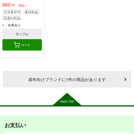
660
円
（税込）
ミリタリー
まりたん
じえいたん
ねぃびぃさん
○：在庫あり
サンプル
カート
成年
向けブランドに
1
件の商品があります
お支払い