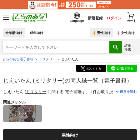
新規登録
ログイン
Language
カート
全年齢向け
成年向け
男性向け
女性向け
詳細
検索
とらのあな電子書籍
ミリタリー
じえいたん
ポストする
LINEで送る
じえいたん (
ミリタリー
)の同人誌一覧（電子書籍）
じえいたん (
ミリタリー
)
に関する
電子書籍
は、
1
件お取り扱いがございま
続きを読む
関連ジャンル
ミリタリー
男性向け