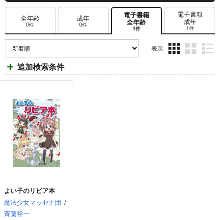
電子書籍
電子書籍
全年齢
成年
成年
全年齢
0件
0件
1件
1件
表示
3カ
2カ
1カ
追加検索条件
ラ
ラ
ラ
ム
ム
ム
表
表
表
示
示
示
よい子のリビア本
魔法少女マッセナ団
/
斉藤裕一