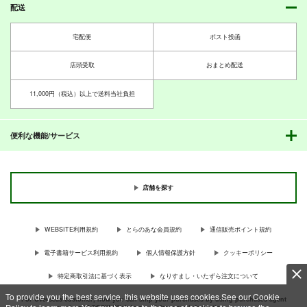
配送
宅配便
ポスト投函
店頭受取
おまとめ配送
11,000円（税込）以上で送料当社負担
便利な機能/サービス
店舗を探す
WEBSITE利用規約
とらのあな会員規約
通信販売ポイント規約
電子書籍サービス利用規約
個人情報保護方針
クッキーポリシー
特定商取引法に基づく表示
なりすまし・いたずら注文について
To provide you the best service, this website uses cookies.See our Cookie
For Overseas customer, now you can ship your purchases by using purchases agent