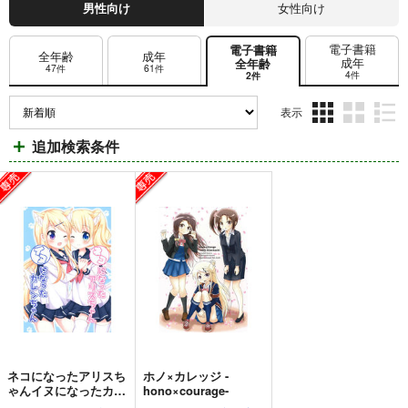
男性向け
女性向け
電子書籍
電子書籍
全年齢
成年
成年
全年齢
47件
61件
4件
2件
表示
3カ
2カ
1カ
追加検索条件
ラ
ラ
ラ
ム
ム
ム
表
表
表
示
示
示
ネコになったアリスち
ホノ×カレッジ -
ゃんイヌになったカレ
hono×courage-
ンちゃん