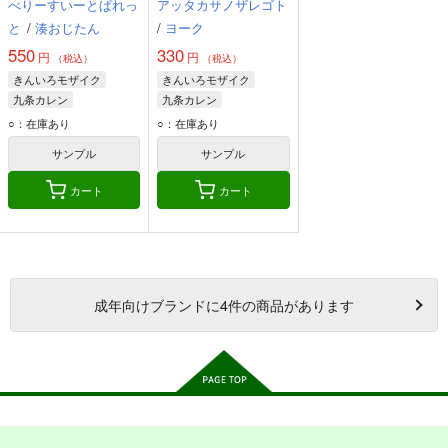
べりーすいーとぱれっ
アッタカサノザレゴト
と
/
湊おじたん
/
ヨーク
550
330
円
円
（税込）
（税込）
きんいろモザイク
きんいろモザイク
九条カレン
九条カレン
アリス・カータレット
松原穂乃花
○：在庫あり
○：在庫あり
久世橋朱里
サンプル
サンプル
カート
カート
成年
向けブランドに
4
件の商品があります