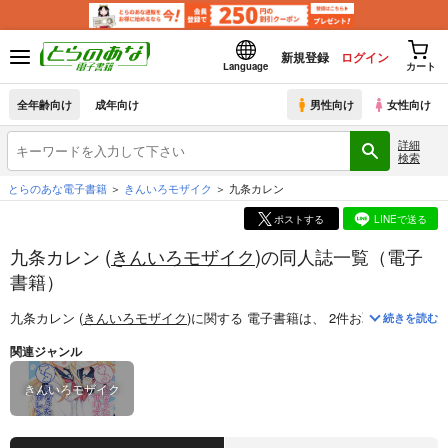
新規登録
ログイン
Language
カート
全年齢向け
成年向け
男性向け
女性向け
詳細
検索
とらのあな電子書籍
きんいろモザイク
九条カレン
ポストする
LINEで送る
九条カレン (
きんいろモザイク
)の同人誌一覧（電子
書籍）
九条カレン (
きんいろモザイク
)
に関する
電子書籍
は、
2
件お取り扱いがご
続きを読む
関連ジャンル
きんいろモザイク