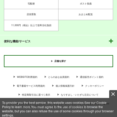
宅配便
ポスト投函
店頭受取
おまとめ配送
11,000円（税込）以上で送料当社負担
便利な機能/サービス
店舗を探す
WEBSITE利用規約
とらのあな会員規約
通信販売ポイント規約
電子書籍サービス利用規約
個人情報保護方針
クッキーポリシー
特定商取引法に基づく表示
なりすまし・いたずら注文について
To provide you the best service, this website uses cookies.See our Cookie
For Overseas customer, now you can ship your purchases by using purchases agent
Policy to learn more.You must agree to the use of cookies to browse the
services “AOCS”! Click {more…} for more information …
more
website, but you can also refuse the use of some cookies through your browser
settings.