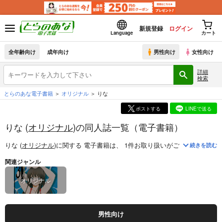
新規登録
ログイン
Language
カート
全年齢向け
成年向け
男性向け
女性向け
詳細
検索
とらのあな電子書籍
オリジナル
りな
ポストする
LINEで送る
りな (
オリジナル
)の同人誌一覧（電子書籍）
りな (
オリジナル
)
に関する
電子書籍
は、
1
件お取り扱いがございます。
「
続きを読む
関連ジャンル
オリジナル
男性向け