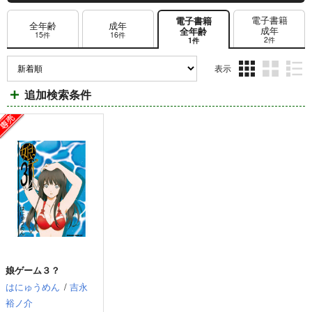
電子書籍
電子書籍
全年齢
成年
成年
全年齢
15件
16件
2件
1件
表示
3カ
2カ
1カ
追加検索条件
ラ
ラ
ラ
ム
ム
ム
表
表
表
示
示
示
娘ゲーム３？
はにゅうめん
/
吉永
裕ノ介