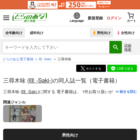
新規登録
ログイン
Language
カート
全年齢向け
成年向け
男性向け
女性向け
詳細
検索
とらのあな電子書籍
咲 -Saki-
三尋木咏
ポストする
LINEで送る
三尋木咏 (
咲 -Saki-
)の同人誌一覧（電子書籍）
三尋木咏 (
咲 -Saki-
)
に関する
電子書籍
は、
1
件お取り扱いがございます。
続きを読む
関連ジャンル
咲 -Saki-
男性向け