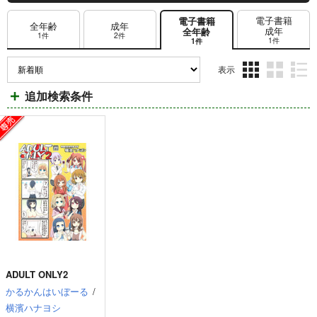
電子書籍
電子書籍
全年齢
成年
成年
全年齢
1件
2件
1件
1件
表示
3カ
2カ
1カ
追加検索条件
ラ
ラ
ラ
ム
ム
ム
表
表
表
示
示
示
ADULT ONLY2
かるかんはいぼーる
/
横濱ハナヨシ