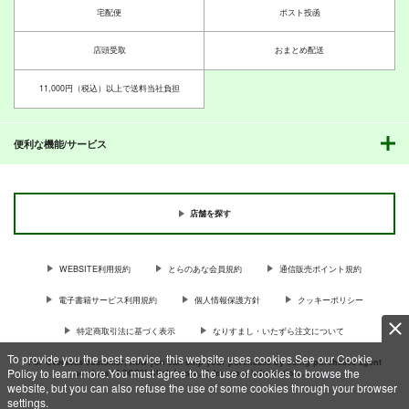
宅配便
ポスト投函
店頭受取
おまとめ配送
11,000円（税込）以上で送料当社負担
便利な機能/サービス
店舗を探す
WEBSITE利用規約
とらのあな会員規約
通信販売ポイント規約
電子書籍サービス利用規約
個人情報保護方針
クッキーポリシー
特定商取引法に基づく表示
なりすまし・いたずら注文について
To provide you the best service, this website uses cookies.See our Cookie
For Overseas customer, now you can ship your purchases by using purchases agent
Policy to learn more.You must agree to the use of cookies to browse the
services “AOCS”! Click {more…} for more information …
more
website, but you can also refuse the use of some cookies through your browser
settings.