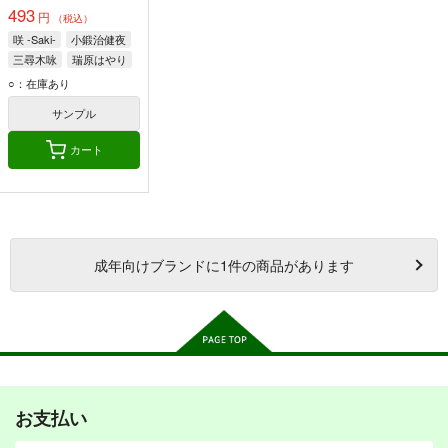
493
円
（税込）
咲 -Saki-
小鍛治健夜
三尋木咏
瑞原はやり
○：在庫あり
サンプル
カート
成年
向けブランドに
1
件の商品があります
お支払い