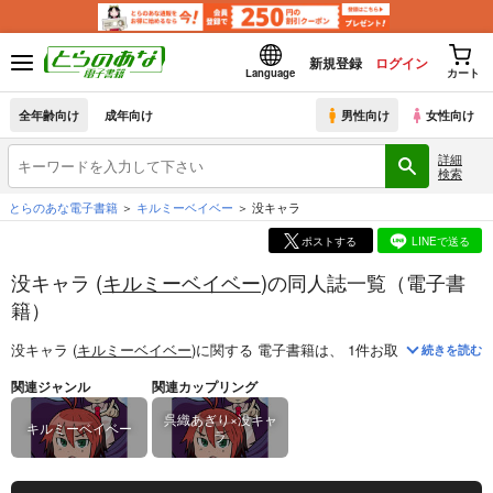
新規登録
ログイン
Language
カート
全年齢向け
成年向け
男性向け
女性向け
詳細
検索
とらのあな電子書籍
キルミーベイベー
没キャラ
ポストする
LINEで送る
没キャラ (
キルミーベイベー
)の同人誌一覧（電子書
籍）
没キャラ (
キルミーベイベー
)
に関する
電子書籍
は、
1
件お取り扱いがござ
続きを読む
関連ジャンル
関連カップリング
呉織あぎり×没キャ
キルミーベイベー
ラ