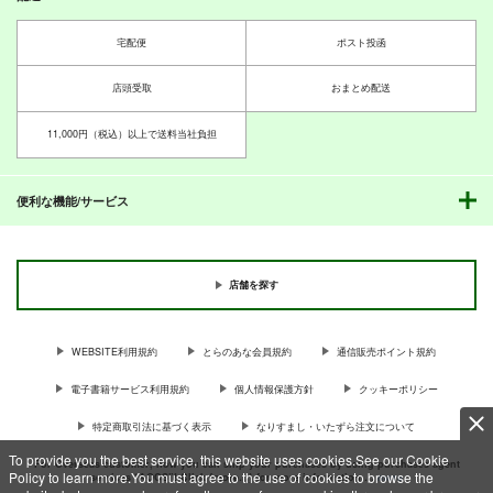
宅配便
ポスト投函
店頭受取
おまとめ配送
11,000円（税込）以上で送料当社負担
便利な機能/サービス
店舗を探す
WEBSITE利用規約
とらのあな会員規約
通信販売ポイント規約
電子書籍サービス利用規約
個人情報保護方針
クッキーポリシー
特定商取引法に基づく表示
なりすまし・いたずら注文について
To provide you the best service, this website uses cookies.See our Cookie
For Overseas customer, now you can ship your purchases by using purchases agent
Policy to learn more.You must agree to the use of cookies to browse the
services “AOCS”! Click {more…} for more information …
more