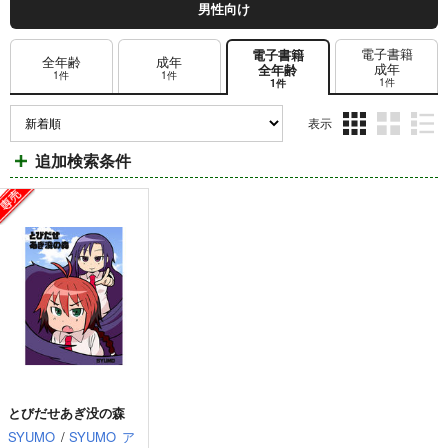
男性向け
電子書籍
電子書籍
全年齢
成年
成年
全年齢
1件
1件
1件
1件
表示
3カ
2カ
1カ
追加検索条件
ラ
ラ
ラ
ム
ム
ム
表
表
表
示
示
示
とびだせあぎ没の森
SYUMO
/
SYUMO
ア