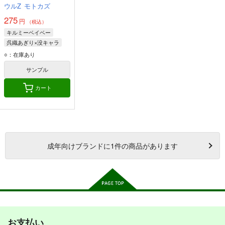
ウルZ
モトカズ
275
円
（税込）
キルミーベイベー
呉織あぎり×没キャラ
呉織あぎり
没キャラ
○：在庫あり
ソーニャ
サンプル
カート
成年
向けブランドに
1
件の商品があります
お支払い