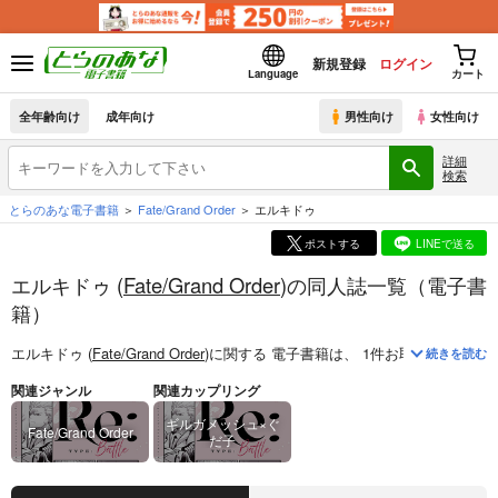
新規登録
ログイン
Language
カート
全年齢向け
成年向け
男性向け
女性向け
詳細
検索
とらのあな電子書籍
Fate/Grand Order
エルキドゥ
ポストする
LINEで送る
エルキドゥ (
Fate/Grand Order
)の同人誌一覧（電子書
籍）
エルキドゥ (
Fate/Grand Order
)
に関する
電子書籍
は、
1
件お取り扱いがご
続きを読む
関連ジャンル
関連カップリング
ギルガメッシュ×ぐ
Fate/Grand Order
だ子