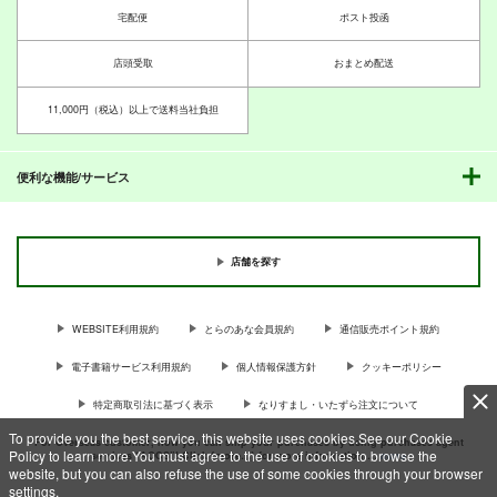
宅配便
ポスト投函
店頭受取
おまとめ配送
11,000円（税込）以上で送料当社負担
便利な機能/サービス
店舗を探す
WEBSITE利用規約
とらのあな会員規約
通信販売ポイント規約
電子書籍サービス利用規約
個人情報保護方針
クッキーポリシー
特定商取引法に基づく表示
なりすまし・いたずら注文について
To provide you the best service, this website uses cookies.See our Cookie
For Overseas customer, now you can ship your purchases by using purchases agent
Policy to learn more.You must agree to the use of cookies to browse the
services “AOCS”! Click {more…} for more information …
more
website, but you can also refuse the use of some cookies through your browser
settings.