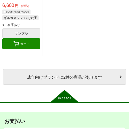
6,600
円
（税込）
Fate/Grand Order
ギルガメッシュ×ぐだ子
ギルガメッシュ
○：在庫あり
ぐだ子
エルキドゥ
サンプル
カート
成年
向けブランドに
2
件の商品があります
お支払い