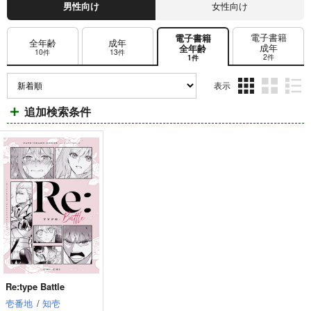
男性向け
女性向け
電子書籍
電子書籍
全年齢
成年
成年
全年齢
10件
13件
2件
1件
表示
3カ
2カ
1カ
追加検索条件
ラ
ラ
ラ
ム
ム
ム
表
表
表
示
示
示
Re:type Battle
壱番地
/
知壱