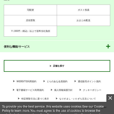
宅配便
ポスト投函
店頭受取
おまとめ配送
11,000円（税込）以上で送料当社負担
便利な機能/サービス
店舗を探す
WEBSITE利用規約
とらのあな会員規約
通信販売ポイント規約
電子書籍サービス利用規約
個人情報保護方針
クッキーポリシー
特定商取引法に基づく表示
なりすまし・いたずら注文について
To provide you the best service, this website uses cookies.See our Cookie
For Overseas customer, now you can ship your purchases by using purchases agent
Policy to learn more.You must agree to the use of cookies to browse the
services “AOCS”! Click {more…} for more information …
more