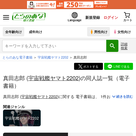
新規登録
ログイン
Language
カート
全年齢向け
成年向け
男性向け
女性向け
詳細
検索
とらのあな電子書籍
宇宙戦艦ヤマト2202
真田志郎
ポストする
LINEで送る
真田志郎 (
宇宙戦艦ヤマト2202
)の同人誌一覧（電子
書籍）
真田志郎 (
宇宙戦艦ヤマト2202
)
に関する
電子書籍
は、
1
件お取り扱いがご
続きを読む
関連ジャンル
宇宙戦艦ヤマト2202