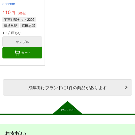
chance
110
円
（税込）
宇宙戦艦ヤマト2202
藤堂早紀
真田志郎
ブラックアナライザー
○：在庫あり
サンプル
カート
成年
向けブランドに
1
件の商品があります
お支払い