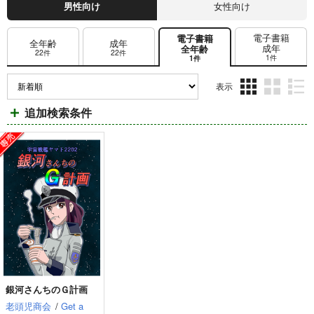
男性向け
女性向け
電子書籍
電子書籍
全年齢
成年
成年
全年齢
22件
22件
1件
1件
表示
3カ
2カ
1カ
追加検索条件
ラ
ラ
ラ
ム
ム
ム
表
表
表
示
示
示
銀河さんちのＧ計画
老頭児商会
/
Get a