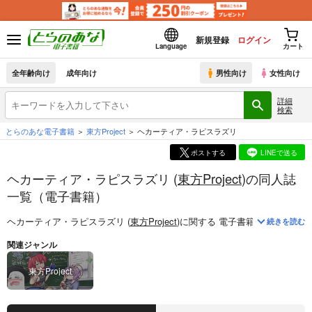
新規登録
ログイン
Language
カート
全年齢向け
成年向け
男性向け
女性向け
詳細
検索
とらのあな電子書籍
東方Project
ヘカーティア・ラピスラズリ
ポストする
LINEで送る
ヘカーティア・ラピスラズリ (
東方Project
)の同人誌
一覧（電子書籍）
ヘカーティア・ラピスラズリ (
東方Project
)
に関する
電子書籍
は、
1
件お取
続きを読む
関連ジャンル
東方Project