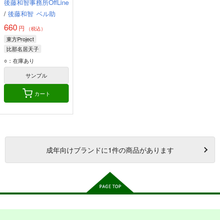
後藤和智事務所OffLine
礎
/
後藤和智
ベル助
660
円
（税込）
東方Project
比那名居天子
古明地さとり
○：在庫あり
ヘカーティア・ラピスラズリ
サンプル
カート
成年
向けブランドに
1
件の商品があります