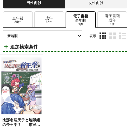
男性向け
女性向け
電子書籍
電子書籍
全年齢
成年
成年
全年齢
35件
38件
1件
1件
表示
3カ
2カ
1カ
追加検索条件
ラ
ラ
ラ
ム
ム
ム
表
表
表
示
示
示
比那名居天子と地獄組
の帝王学？――市民の
ための公共政策論の基