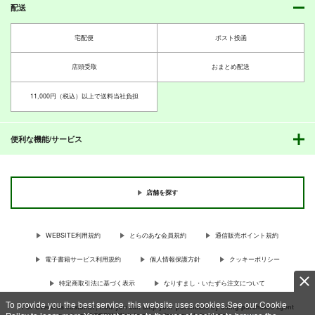
配送
宅配便
ポスト投函
店頭受取
おまとめ配送
11,000円（税込）以上で送料当社負担
便利な機能/サービス
店舗を探す
WEBSITE利用規約
とらのあな会員規約
通信販売ポイント規約
電子書籍サービス利用規約
個人情報保護方針
クッキーポリシー
特定商取引法に基づく表示
なりすまし・いたずら注文について
To provide you the best service, this website uses cookies.See our Cookie
For Overseas customer, now you can ship your purchases by using purchases agent