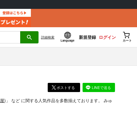
新規登録
ログイン
詳細
検索
Language
カート
ポストする
LINEで送る
屋
)」
など
に関する人気作品を多数揃えております。
みゅ