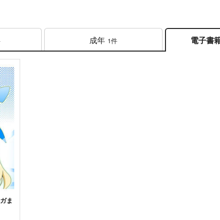
成年
電子書
件
1件
ンガま