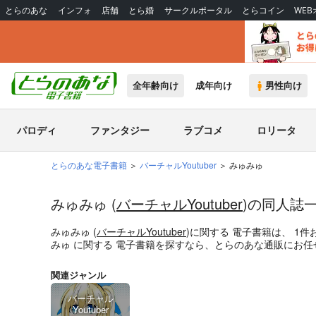
とらのあな
インフォ
店舗
とら婚
サークルポータル
とらコイン
WE
全年齢向け
成年向け
男性向け
パロディ
ファンタジー
ラブコメ
ロリータ
とらのあな電子書籍
バーチャルYoutuber
みゅみゅ
みゅみゅ (
バーチャルYoutuber
)の同人誌
みゅみゅ (
バーチャルYoutuber
)
に関する
電子書籍
は、
1
件
みゅ
に関する
電子書籍
を探すなら、とらのあな通販にお任
関連ジャンル
バーチャル
Youtuber