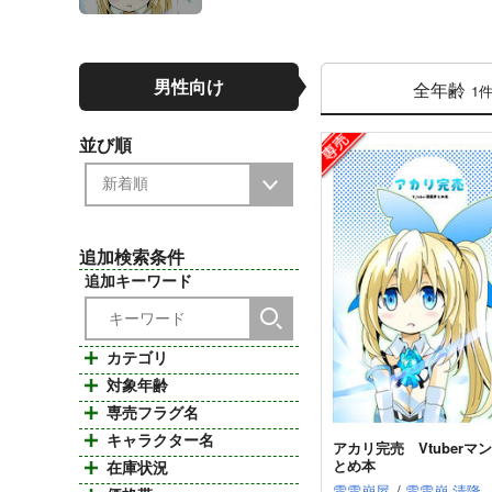
男性向け
全年齢
1
並び順
追加検索条件
追加キーワード
カテゴリ
対象年齢
専売フラグ名
キャラクター名
アカリ完売 Vtuberマ
とめ本
在庫状況
雪雪崩屋
/
雪雪崩 清隆