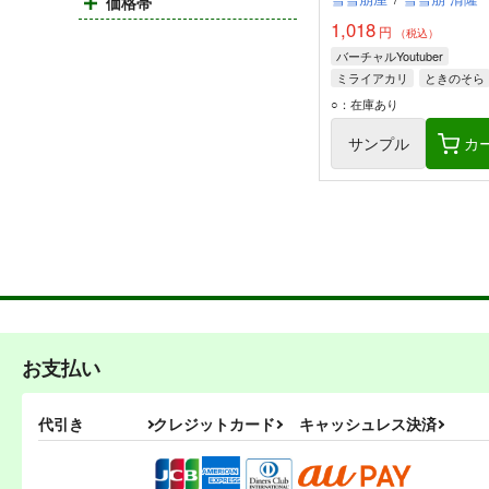
価格帯
1,018
円
（税込）
バーチャルYoutuber
ミライアカリ
ときのそら
みゅみゅ
○：在庫あり
サンプル
カ
お支払い
代引き
クレジットカード
キャッシュレス決済