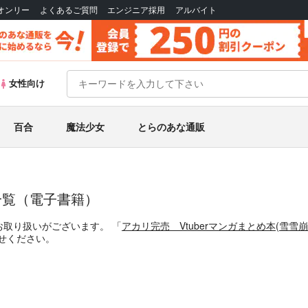
Bオンリー
よくあるご質問
エンジニア採用
アルバイト
女性向け
百合
魔法少女
とらのあな通販
一覧（電子書籍）
お取り扱いがございます。
「
アカリ完売 Vtuberマンガまとめ本
(
雪雪崩
せください。