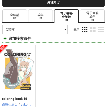
男性向け
電子書籍
電子書籍
全年齢
成年
成年
全年齢
1件
1件
1件
1件
表示
3カ
2カ
1カ
追加検索条件
ラ
ラ
ラ
ム
ム
ム
表
表
表
示
示
示
coloring book 19
仮設住居１
/
yako
マ