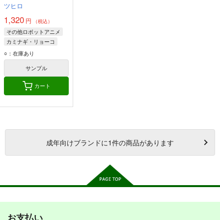
ツヒロ
1,320
円
（税込）
その他ロボットアニメ
カミナギ・リョーコ
ミナト
○：在庫あり
ミサキ・シズノ
サンプル
カート
成年
向けブランドに
1
件の商品があります
お支払い