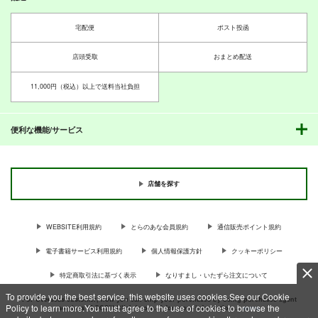
宅配便
ポスト投函
店頭受取
おまとめ配送
11,000円（税込）以上で送料当社負担
便利な機能/サービス
店舗を探す
WEBSITE利用規約
とらのあな会員規約
通信販売ポイント規約
電子書籍サービス利用規約
個人情報保護方針
クッキーポリシー
特定商取引法に基づく表示
なりすまし・いたずら注文について
To provide you the best service, this website uses cookies.See our Cookie
For Overseas customer, now you can ship your purchases by using purchases agent
Policy to learn more.You must agree to the use of cookies to browse the
services “AOCS”! Click {more…} for more information …
more