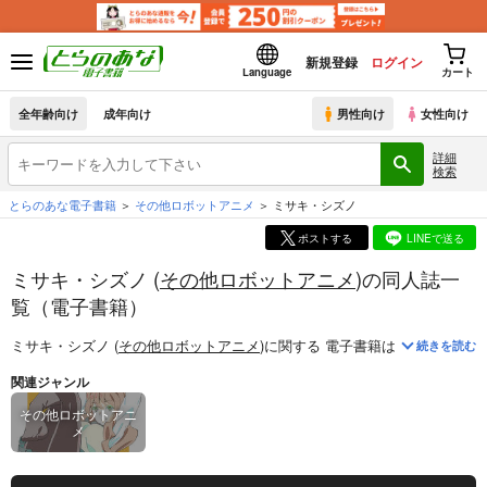
新規登録
ログイン
Language
カート
全年齢向け
成年向け
男性向け
女性向け
詳細
検索
とらのあな電子書籍
その他ロボットアニメ
ミサキ・シズノ
ポストする
LINEで送る
ミサキ・シズノ (
その他ロボットアニメ
)の同人誌一
覧（電子書籍）
ミサキ・シズノ (
その他ロボットアニメ
)
に関する
電子書籍
は、
1
件お取り
続きを読む
関連ジャンル
その他ロボットアニ
メ