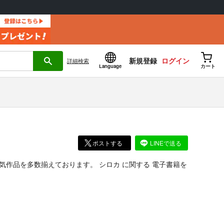
新規登録
ログイン
詳細
検索
Language
カート
ポストする
LINEで送る
気作品を多数揃えております。
シロカ
に関する
電子書籍
を