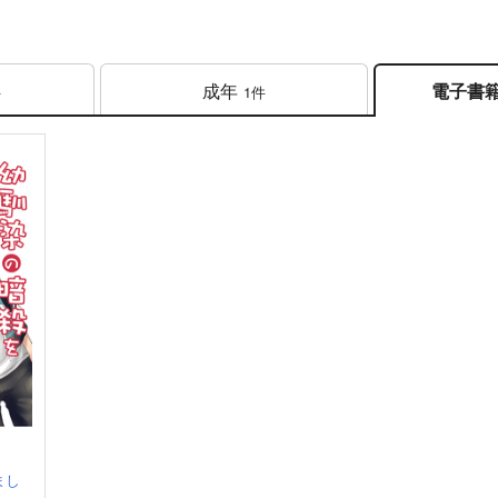
成年
電子書
件
1件
まし