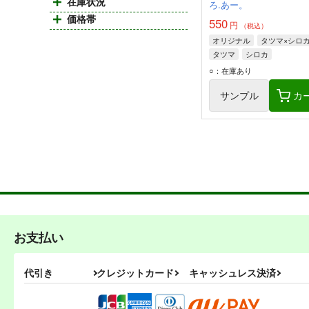
在庫状況
ろ.あー。
価格帯
550
円
（税込）
オリジナル
タツマ×シロ
タツマ
シロカ
○：在庫あり
サンプル
カ
お支払い
代引き
クレジットカード
キャッシュレス決済