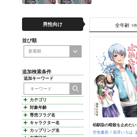
男性向け
全年齢
1
並び順
追加検索条件
追加キーワード
カテゴリ
対象年齢
専売フラグ名
キャラクター名
幼馴染の暗殺を止めたい
カップリング名
空色書房
/
添牙いろは