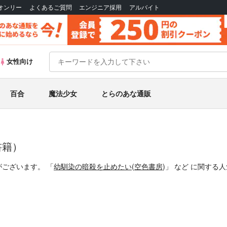
Bオンリー
よくあるご質問
エンジニア採用
アルバイト
女性向け
百合
魔法少女
とらのあな通販
書籍）
がございます。
「
幼馴染の暗殺を止めたい
(
空色書房
)」
など
に関する人