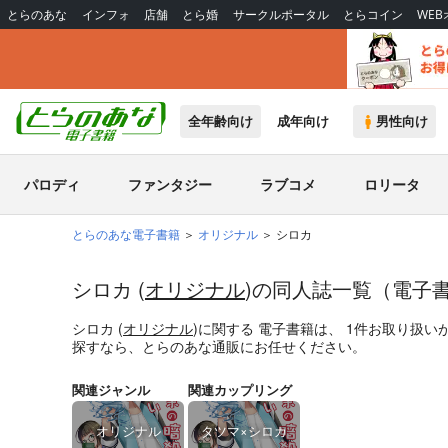
とらのあな
インフォ
店舗
とら婚
サークルポータル
とらコイン
WE
全年齢向け
成年向け
男性向け
パロディ
ファンタジー
ラブコメ
ロリータ
とらのあな電子書籍
オリジナル
シロカ
シロカ (
オリジナル
)の同人誌一覧（電子
シロカ (
オリジナル
)
に関する
電子書籍
は、
1
件お取り扱い
探すなら、とらのあな通販にお任せください。
関連ジャンル
関連カップリング
オリジナル
タツマ×シロカ