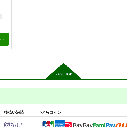
カ
ート
後払い決済
とらコイン