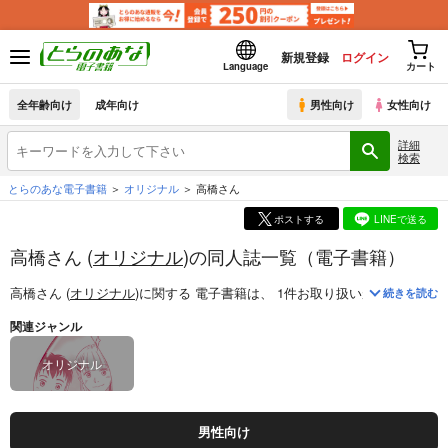
新規登録
ログイン
Language
カート
全年齢向け
成年向け
男性向け
女性向け
詳細
検索
とらのあな電子書籍
オリジナル
高橋さん
ポストする
LINEで送る
高橋さん (
オリジナル
)の同人誌一覧（電子書籍）
高橋さん (
オリジナル
)
に関する
電子書籍
は、
1
件お取り扱いがございます
続きを読む
関連ジャンル
オリジナル
男性向け