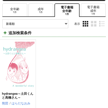
電子書籍
電子書籍
全年齢
成年
成年
全年齢
1件
1件
1件
1件
表示
3カ
2カ
1カ
追加検索条件
ラ
ラ
ラ
ム
ム
ム
表
表
表
示
示
示
hydrangea～土田くん
と高橋さん～
熊団
/
はらだなおみ