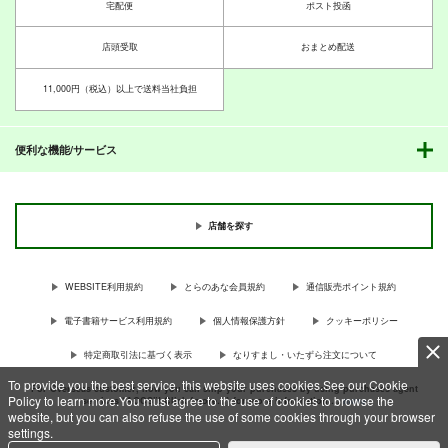
宅配便
ポスト投函
店頭受取
おまとめ配送
11,000円（税込）以上で送料当社負担
便利な機能/サービス
店舗を探す
WEBSITE利用規約
とらのあな会員規約
通信販売ポイント規約
電子書籍サービス利用規約
個人情報保護方針
クッキーポリシー
特定商取引法に基づく表示
なりすまし・いたずら注文について
To provide you the best service, this website uses cookies.See our Cookie
For Overseas customer, now you can ship your purchases by using purchases agent
Policy to learn more.You must agree to the use of cookies to browse the
services “AOCS”! Click {more…} for more information …
more
website, but you can also refuse the use of some cookies through your browser
settings.