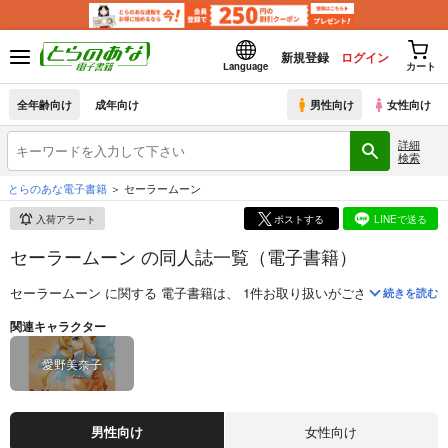
新規登録
ログイン
Language
カート
全年齢向け
成年向け
男性向け
女性向け
詳細
検索
とらのあな電子書籍
セーラームーン
入荷アラート
ポストする
LINEで送る
セーラームーン の同人誌一覧（電子書籍）
セーラームーン
に関する
電子書籍
は、
1
件お取り扱いがございます。
「
続きを読む
関連キャラクター
愛野美奈子
男性向け
女性向け