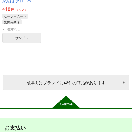
かん飴
クローバー
418
円
（税込）
セーラームーン
愛野美奈子
×：在庫なし
サンプル
成年
向けブランドに
48
件の商品があります
お支払い