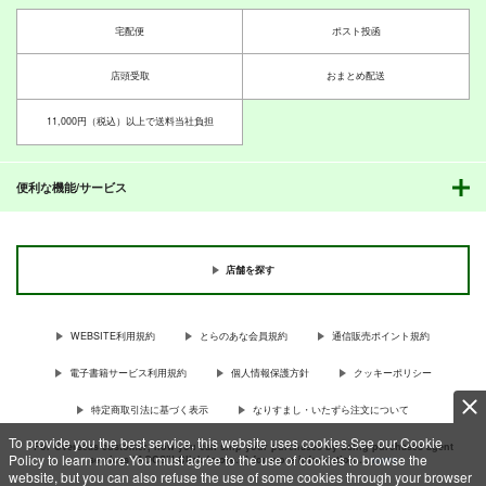
宅配便
ポスト投函
店頭受取
おまとめ配送
11,000円（税込）以上で送料当社負担
便利な機能/サービス
店舗を探す
WEBSITE利用規約
とらのあな会員規約
通信販売ポイント規約
電子書籍サービス利用規約
個人情報保護方針
クッキーポリシー
特定商取引法に基づく表示
なりすまし・いたずら注文について
To provide you the best service, this website uses cookies.See our Cookie
For Overseas customer, now you can ship your purchases by using purchases agent
Policy to learn more.You must agree to the use of cookies to browse the
services “AOCS”! Click {more…} for more information …
more
website, but you can also refuse the use of some cookies through your browser