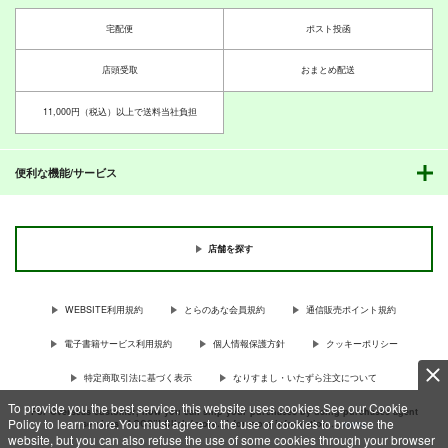
宅配便
ポスト投函
店頭受取
おまとめ配送
11,000円（税込）以上で送料当社負担
便利な機能/サービス
店舗を探す
WEBSITE利用規約
とらのあな会員規約
通信販売ポイント規約
電子書籍サービス利用規約
個人情報保護方針
クッキーポリシー
特定商取引法に基づく表示
なりすまし・いたずら注文について
To provide you the best service, this website uses cookies.See our Cookie
For Overseas customer, now you can ship your purchases by using purchases agent
Policy to learn more.You must agree to the use of cookies to browse the
services “AOCS”! Click {more…} for more information …
more
website, but you can also refuse the use of some cookies through your browser