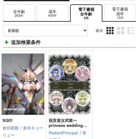
電子書籍
電子書籍
全年齢
成年
成年
全年齢
263件
405件
12件
2件
表示
3カ
2カ
1カ
追加検索条件
ラ
ラ
ラ
ム
ム
ム
表
表
表
示
示
示
SG01
祝言皇女武装ー
princess wedding
倉持図鑑
/
倉持キョー
gearー
RadiantPrincipal
/
骨
リュー