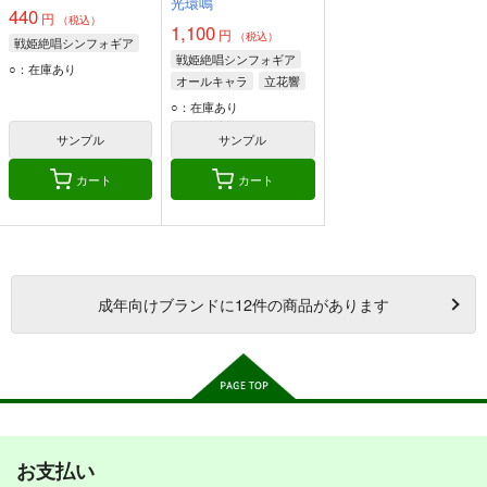
光環鳴
440
円
（税込）
1,100
円
（税込）
戦姫絶唱シンフォギア
戦姫絶唱シンフォギア
○：在庫あり
オールキャラ
立花響
風鳴翼
雪音クリス
○：在庫あり
サンプル
サンプル
カート
カート
成年
向けブランドに
12
件の商品があります
お支払い