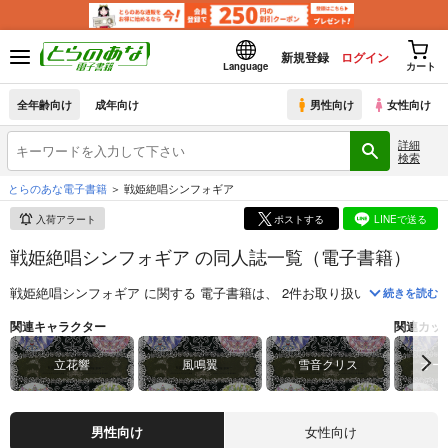
新規登録
ログイン
Language
カート
全年齢向け
成年向け
男性向け
女性向け
詳細
検索
とらのあな電子書籍
戦姫絶唱シンフォギア
入荷アラート
ポストする
LINEで送る
戦姫絶唱シンフォギア の同人誌一覧（電子書籍）
戦姫絶唱シンフォギア
に関する
電子書籍
は、
2
件お取り扱いがございま
続きを読む
関連キャラクター
関連カッ
立花響
風鳴翼
雪音クリス
オー
男性向け
女性向け