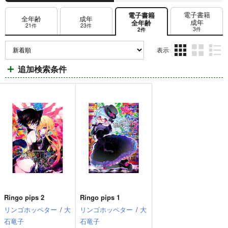
電子書籍
電子書籍
全年齢
成年
成年
全年齢
21件
23件
3件
2件
表示
3カ
2カ
1カ
追加検索条件
ラ
ラ
ラ
ム
ム
ム
表
表
表
示
示
示
Ringo pips 2
Ringo pips 1
リンゴホッペター
/
大
リンゴホッペター
/
大
石竜子
石竜子