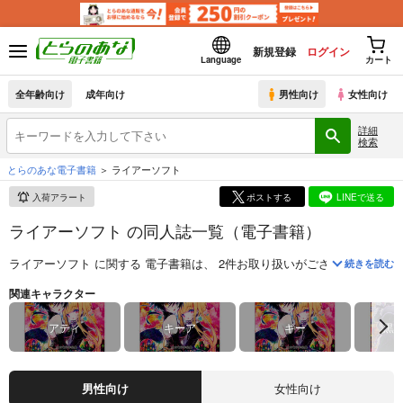
新規登録
ログイン
Language
カート
全年齢向け
成年向け
男性向け
女性向け
詳細
検索
とらのあな電子書籍
ライアーソフト
入荷アラート
ポストする
LINEで送る
ライアーソフト の同人誌一覧（電子書籍）
ライアーソフト
に関する
電子書籍
は、
2
件お取り扱いがございます。
「
Ri
続きを読む
関連キャラクター
アティ
キーア
ギー
黒
男性向け
女性向け