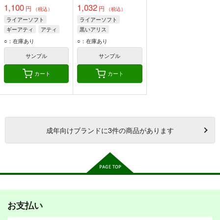
1,100
1,032
円
円
（税込）
（税込）
ライアーソフト
ライアーソフト
ギーアティ
アティ
黒いアリス
キーア
ギー
○：在庫あり
○：在庫あり
サンプル
サンプル
カート
カート
成年
向けブランドに
3
件の商品があります
お支払い