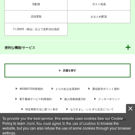
宅配便
ポスト投函
店頭受取
おまとめ配送
11,000円（税込）以上で送料当社負担
便利な機能/サービス
店舗を探す
WEBSITE利用規約
とらのあな会員規約
通信販売ポイント規約
電子書籍サービス利用規約
個人情報保護方針
クッキーポリシー
特定商取引法に基づく表示
なりすまし・いたずら注文について
To provide you the best service, this website uses cookies.See our Cookie
For Overseas customer, now you can ship your purchases by using purchases agent
Policy to learn more.You must agree to the use of cookies to browse the
services “AOCS”! Click {more…} for more information …
more
website, but you can also refuse the use of some cookies through your browser
settings.