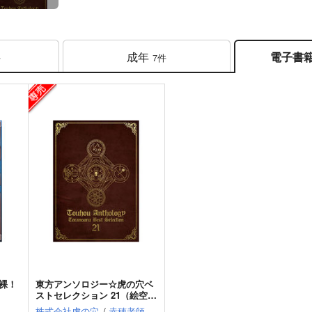
成年
電子書
件
7件
裸！
東方アンソロジー☆虎の穴ベ
ストセレクション 21（絵空事
弐・マヨヒガTVノ一）
株式会社虎の穴
/
赤穂老師