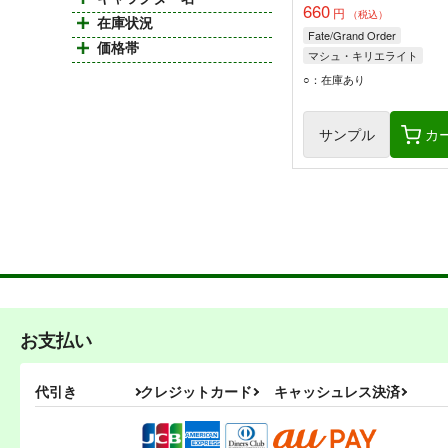
660
円
（税込）
在庫状況
Fate/Grand Order
価格帯
マシュ・キリエライト
ネロ・クラウディウス
○：在庫あり
エリザベート・バートリー
サンプル
カ
お支払い
代引き
クレジットカード
キャッシュレス決済