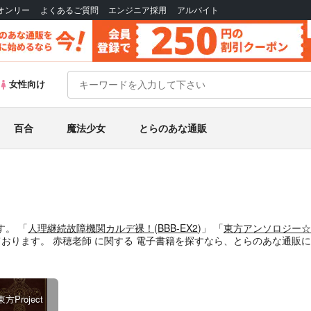
Bオンリー
よくあるご質問
エンジニア採用
アルバイト
女性向け
百合
魔法少女
とらのあな通販
す。
「
人理継続故障機関カルデ裸！
(
BBB-EX2
)」
「
東方アンソロジー☆
ております。
赤穂老師
に関する
電子書籍
を探すなら、とらのあな通販に
東方Project