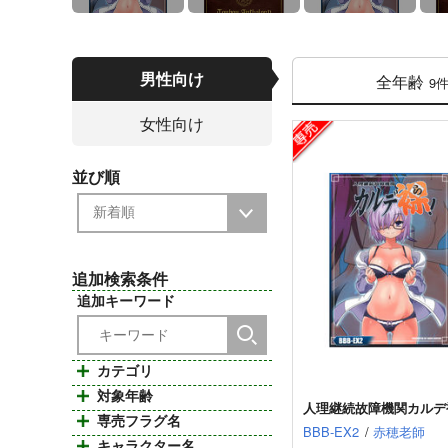
男性向け
全年齢
9
女性向け
並び順
追加検索条件
追加キーワード
カテゴリ
対象年齢
人理継続故障機関カルデ
専売フラグ名
BBB-EX2
/
赤穂老師
キャラクター名