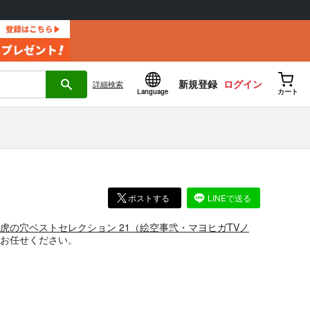
新規登録
ログイン
詳細
検索
Language
カート
ポストする
LINEで送る
虎の穴ベストセレクション 21（絵空事弐・マヨヒガTVノ
お任せください。