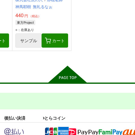
神馬耶樹
無礼るなぉ
440
円
（税込）
東方Project
○：在庫あり
ート
サンプル
カート
後払い決済
とらコイン