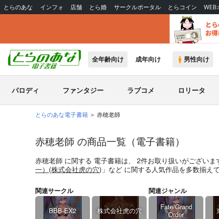
とらのあな
インフォ
店舗
とら婚
サークルポータル
とらコイン
WE
全年齢向け
成年向け
男性向け
パロディ
ファンタジー
ラブコメ
ロリータ
とらのあな電子書籍
赤穂老師
赤穂老師 の商品一覧（電子書籍）
赤穂老師
に関する
電子書籍
は、
2
件お取り扱いがございま
一）
(
株式会社虎の穴
)」
など
に関する人気作品を多数揃え
関連サークル
関連ジャンル
Fate/Grand
BBB-EX2
株式会社虎の穴
Order