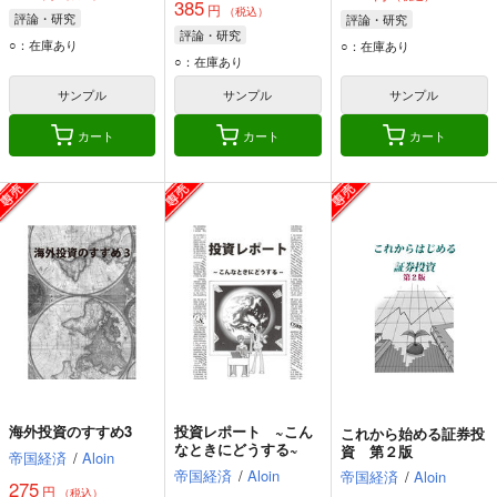
385
円
（税込）
評論・研究
評論・研究
評論・研究
○：在庫あり
○：在庫あり
○：在庫あり
サンプル
サンプル
サンプル
カート
カート
カート
海外投資のすすめ3
投資レポート ~こん
これから始める証券投
なときにどうする~
資 第２版
帝国経済
/
Aloin
帝国経済
/
Aloin
帝国経済
/
Aloin
275
円
（税込）