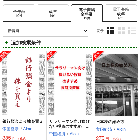
電子書籍
電子書籍
全年齢
成年
成年
全年齢
10件
10件
12件
12件
表示
3カ
2カ
1カ
追加検索条件
ラ
ラ
ラ
ム
ム
ム
表
表
表
示
示
示
銀行預金より株を買え
サラリーマン向け負け
日本株の始め方
ない投資のすすめ 長
帝国経済
/
Aloin
帝国経済
/
Aloin
期投資編
帝国経済
/
Aloin
385
275
円
円
（税込）
（税込）