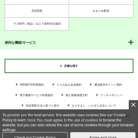
店頭受取
おまとめ配送
11,000円（税込）以上で送料当社負担
便利な機能/サービス
店舗を探す
WEBSITE利用規約
とらのあな会員規約
通信販売ポイント規約
電子書籍サービス利用規約
個人情報保護方針
クッキーポリシー
特定商取引法に基づく表示
なりすまし・いたずら注文について
To provide you the best service, this website uses cookies.See our Cookie
For Overseas customer, now you can ship your purchases by using purchases agent
Policy to learn more.You must agree to the use of cookies to browse the
services “AOCS”! Click {more…} for more information …
more
website, but you can also refuse the use of some cookies through your browser
settings.
Check our Cookie Policy
Agree and close