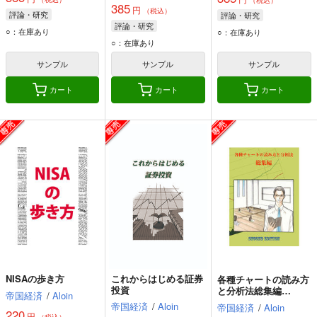
（税込）
385
円
（税込）
評論・研究
評論・研究
評論・研究
○：在庫あり
○：在庫あり
○：在庫あり
サンプル
サンプル
サンプル
カート
カート
カート
NISAの歩き方
これからはじめる証券
各種チャートの読み方
投資
と分析法総集編
帝国経済
/
Aloin
second edition
帝国経済
/
Aloin
帝国経済
/
Aloin
220
円