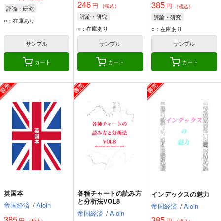
246
385
円
円
（税込）
（税込）
評論・研究
評論・研究
評論・研究
○：在庫あり
○：在庫あり
○：在庫あり
サンプル
サンプル
サンプル
カート
カート
カート
英国本
各種チャートの読み方
インデックスの魅力
と分析法VOL8
帝国経済
/
Aloin
帝国経済
/
Aloin
帝国経済
/
Aloin
385
385
円
円
（税込）