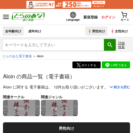
新規登録
ログイン
Language
カート
全年齢向け
成年向け
男性向け
女性向け
詳細
検索
とらのあな電子書籍
Aloin
ポストする
LINEで送る
Aloin の商品一覧（電子書籍）
Aloin
に関する
電子書籍
は、
12
件お取り扱いがございます。
「
銀行預金よ
続きを読む
関連サークル
関連ジャンル
帝国経済
評論・研究
男性向け