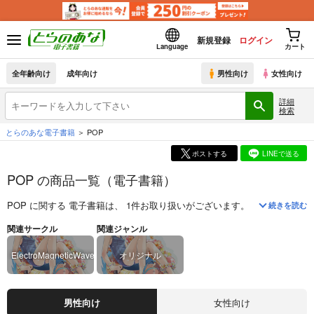
新規登録
ログイン
Language
カート
全年齢向け
成年向け
男性向け
女性向け
詳細
検索
とらのあな電子書籍
POP
ポストする
LINEで送る
POP の商品一覧（電子書籍）
POP
に関する
電子書籍
は、
1
件お取り扱いがございます。
「
FRUIT SH
続きを読む
関連サークル
関連ジャンル
ElectroMagneticWave
オリジナル
男性向け
女性向け