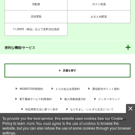
宅配便
ポスト投函
店頭受取
おまとめ配送
11,000円（税込）以上で送料当社負担
便利な機能/サービス
店舗を探す
WEBSITE利用規約
とらのあな会員規約
通信販売ポイント規約
電子書籍サービス利用規約
個人情報保護方針
クッキーポリシー
特定商取引法に基づく表示
なりすまし・いたずら注文について
To provide you the best service, this website uses cookies.See our Cookie
For Overseas customer, now you can ship your purchases by using purchases agent
Policy to learn more.You must agree to the use of cookies to browse the
services “AOCS”! Click {more…} for more information …
more
website, but you can also refuse the use of some cookies through your browser
settings.