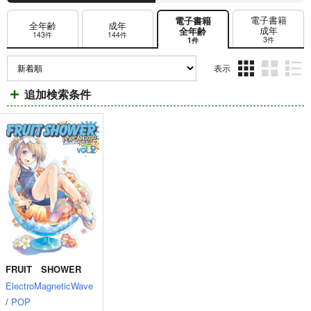
電子書籍
電子書籍
全年齢
成年
成年
全年齢
143件
144件
3件
1件
表示
3カ
2カ
1カ
追加検索条件
ラ
ラ
ラ
ム
ム
ム
表
表
表
示
示
示
FRUIT SHOWER
ElectroMagneticWave
/
POP