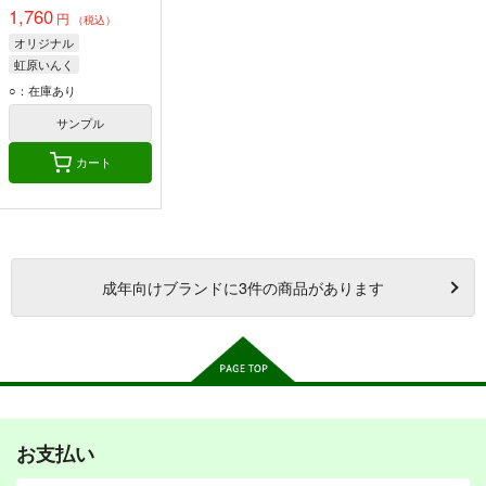
1,760
円
（税込）
オリジナル
虹原いんく
ぱすてるインク
○：在庫あり
ふらわー
サンプル
カート
成年
向けブランドに
3
件の商品があります
お支払い