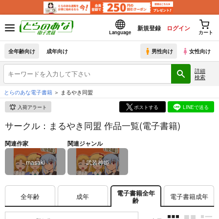
新規登録
ログイン
Language
カート
全年齢向け
成年向け
男性向け
女性向け
詳細
検索
とらのあな電子書籍
まるやき同盟
入荷アラート
ポストする
LINEで送る
サークル：まるやき同盟 作品一覧(電子書籍)
関連作家
関連ジャンル
masaki
武装神姫
電子書籍全年
全年齢
成年
電子書籍成年
齢