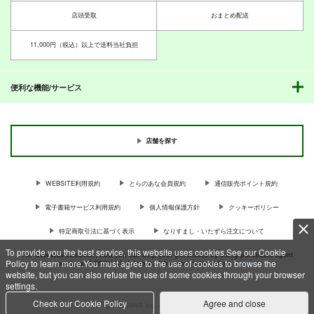
店頭受取
おまとめ配送
11,000円（税込）以上で送料当社負担
便利な機能/サービス
店舗を探す
WEBSITE利用規約
とらのあな会員規約
通信販売ポイント規約
電子書籍サービス利用規約
個人情報保護方針
クッキーポリシー
特定商取引法に基づく表示
なりすまし・いたずら注文について
To provide you the best service, this website uses cookies.See our Cookie
For Overseas customer, now you can ship your purchases by using purchases agent
Policy to learn more.You must agree to the use of cookies to browse the
services “AOCS”! Click {more…} for more information …
more
website, but you can also refuse the use of some cookies through your browser
settings.
Check our Cookie Policy
Agree and close
c TORANOANA Inc, All Rights Reserved.