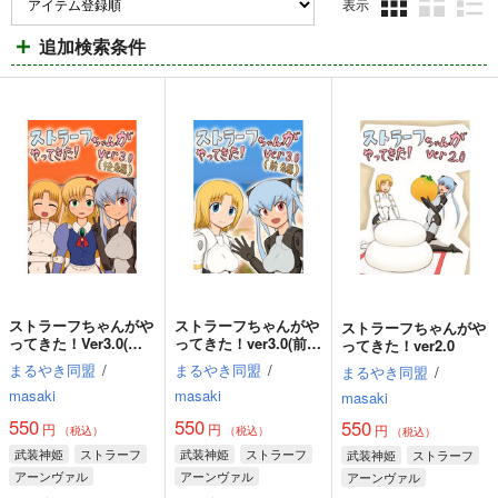
表示
3カ
2カ
1カ
追加検索条件
ラ
ラ
ラ
ム
ム
ム
表
表
表
示
示
示
ストラーフちゃんがや
ストラーフちゃんがや
ストラーフちゃんがや
ってきた！Ver3.0(後
ってきた！ver3.0(前
ってきた！ver2.0
編)
編)
まるやき同盟
/
まるやき同盟
/
まるやき同盟
/
masaki
masaki
masaki
550
550
550
円
円
円
（税込）
（税込）
（税込）
武装神姫
ストラーフ
武装神姫
ストラーフ
武装神姫
ストラーフ
アーンヴァル
アーンヴァル
アーンヴァル