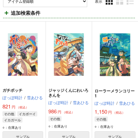
表示
3カ
2カ
1カ
追加検索条件
ラ
ラ
ラ
ム
ム
ム
表
表
表
示
示
示
ガチボッチ
ジャッジくんにわいろ
ローラーメランコリー
きんを
1
ぽっぽ時計
/
雪あひる
ぽっぽ時計
/
雪あひる
ぽっぽ時計
/
雪あひる
821
円
（税込）
986
1,150
円
円
（税込）
（税込）
その他
イカボーイ
その他
その他
イカガール
○：在庫あり
○：在庫あり
○：在庫あり
サンプル
サンプル
サンプル