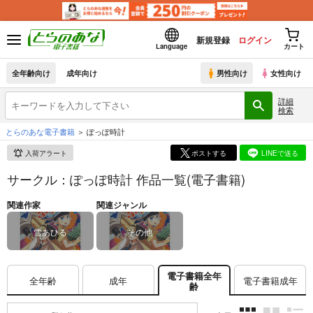
新規登録
ログイン
Language
カート
全年齢向け
成年向け
男性向け
女性向け
詳細
検索
とらのあな電子書籍
ぽっぽ時計
入荷アラート
ポストする
LINEで送る
サークル：ぽっぽ時計 作品一覧(電子書籍)
関連作家
関連ジャンル
雪あひる
その他
電子書籍全年
全年齢
成年
電子書籍成年
齢