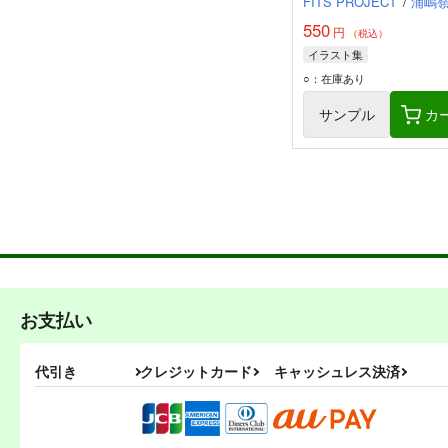
FITS PROJECT
/
浦嶋
550
円
（税込）
イラスト集
○：在庫あり
サンプル
カ
お支払い
代引き
クレジットカード
キャッシュレス決済