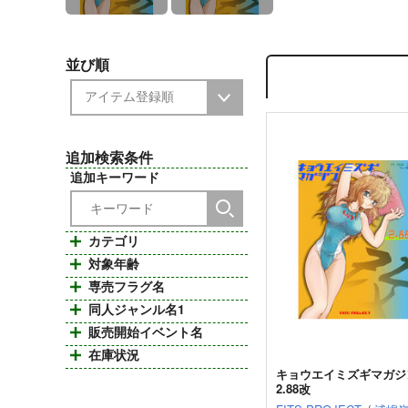
並び順
追加検索条件
追加キーワード
カテゴリ
対象年齢
専売フラグ名
同人ジャンル名1
販売開始イベント名
在庫状況
キョウエイミズギマガジ
2.88改