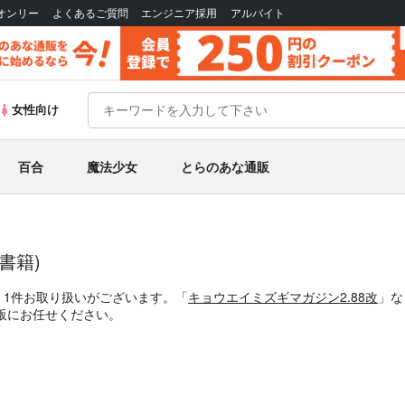
Bオンリー
よくあるご質問
エンジニア採用
アルバイト
女性向け
百合
魔法少女
とらのあな通販
書籍)
、1件お取り扱いがございます。「
キョウエイミズギマガジン2.88改
」な
な通販にお任せください。