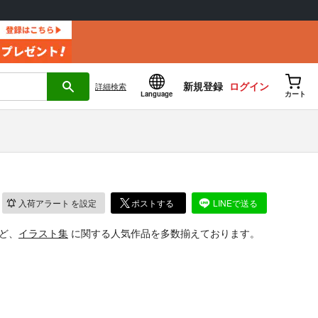
新規登録
ログイン
詳細
検索
Language
カート
入荷アラート
を設定
ポストする
LINEで送る
ど、
イラスト集
に関する人気作品を多数揃えております。