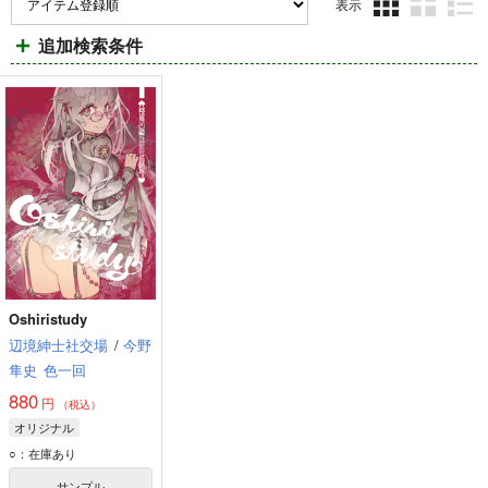
表示
3カ
2カ
1カ
追加検索条件
ラ
ラ
ラ
ム
ム
ム
表
表
表
示
示
示
Oshiristudy
辺境紳士社交場
/
今野
隼史
色一回
880
円
（税込）
オリジナル
○：在庫あり
サンプル