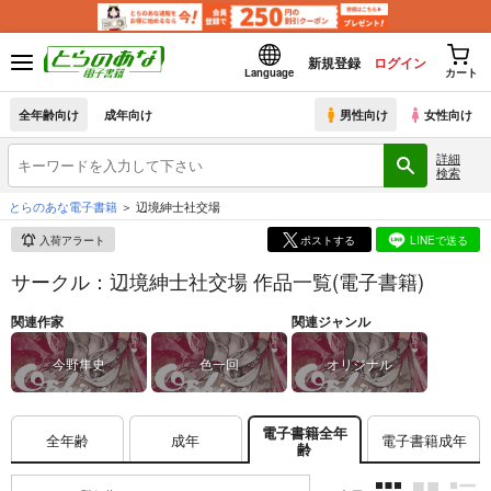
新規登録
ログイン
Language
カート
全年齢向け
成年向け
男性向け
女性向け
詳細
検索
とらのあな電子書籍
辺境紳士社交場
入荷アラート
ポストする
LINEで送る
サークル：辺境紳士社交場 作品一覧(電子書籍)
関連作家
関連ジャンル
今野隼史
色一回
オリジナル
電子書籍全年
全年齢
成年
電子書籍成年
齢