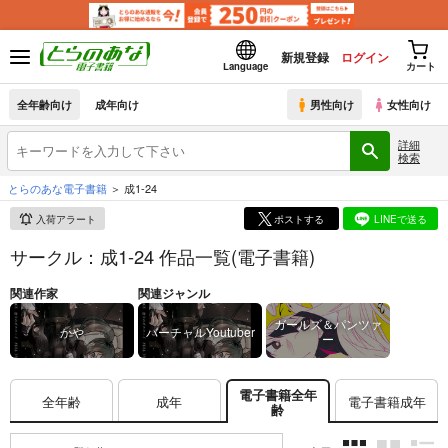
新規登録
ログイン
Language
カート
全年齢向け
成年向け
男性向け
女性向け
詳細
検索
とらのあな電子書籍
成1-24
入荷アラート
ポストする
LINEで送る
サークル：成1-24 作品一覧(電子書籍)
関連作家
関連ジャンル
ガールズ＆パンツァ
かや
バーチャルYoutuber
ー
電子書籍全年
全年齢
成年
電子書籍成年
齢