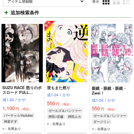
表示
3カ
2カ
1カ
追加検索条件
ラ
ラ
ラ
ム
ム
ム
表
表
表
示
示
示
SUZU RACE 怒りのボ
逆もまた然り
眼鏡・眼鏡・眼鏡・
スロード FULL
Zwei！
成1-24
/
かや
THROTTLE
成1-24
/
かや
成1-24
/
かや
550
円
（税込）
1,100
550
円
円
（税込）
（税込）
ガールズ＆パンツァー
バーチャルYoutuber
ガールズ＆パンツァー
押田×安藤
押田ルカ
神楽すず
ダージリン
安藤レナ
マリー
○：在庫あり
もこ田めめめ
○：在庫あり
○：在庫あり
ルルン・ルルリカ