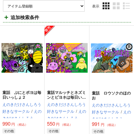
表示
3カ
2カ
1カ
追加検索条件
ラ
ラ
ラ
ム
ム
ム
表
表
表
示
示
示
童話 ぷにとポヨは毎
童話マルッチとネズミ
童話 ロウソクのほの
日いっしょ２
ンとピヨネは毎日いっ
お
しょ
えのきだけさんしろう
えのきだけさんしろう
えのきだけさんしろう
好きなサークル
/
えの
好きなサークル
/
えの
好きなサークル
/
えの
きだけさんしろう
きだけさんしろう
きだけさんしろう
990
550
991
円
円
円
（税込）
（税込）
（税込）
その他
その他
その他