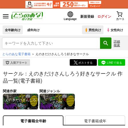
新規登録
ログイン
Language
カート
全年齢向け
成年向け
男性向け
女性向け
詳細
検索
とらのあな電子書籍
えのきだけさんしろう好きなサークル
入荷アラート
ポストする
LINEで送る
サークル：えのきだけさんしろう好きなサークル 作
品一覧(電子書籍)
関連作家
関連ジャンル
えのきだけさんしろ
その他
う
電子書籍成年
電子書籍全年齢