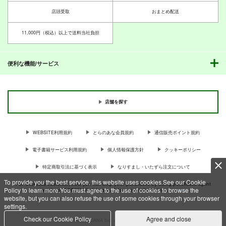
店頭受取
おまとめ配送
11,000円（税込）以上で送料当社負担
便利な機能/サービス
店舗を探す
WEBSITE利用規約
とらのあな会員規約
通信販売ポイント規約
電子書籍サービス利用規約
個人情報保護方針
クッキーポリシー
特定商取引法に基づく表示
なりすまし・いたずら注文について
To provide you the best service, this website uses cookies.See our Cookie
For Overseas customer, now you can ship your purchases by using purchases agent
Policy to learn more.You must agree to the use of cookies to browse the
services “AOCS”! Click {more…} for more information …
more
website, but you can also refuse the use of some cookies through your browser
settings.
Check our Cookie Policy
Agree and close
c TORANOANA Inc, All Rights Reserved.