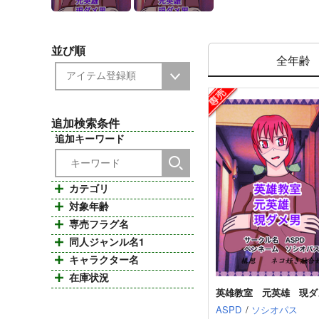
並び順
全年齢
追加検索条件
追加キーワード
カテゴリ
対象年齢
専売フラグ名
同人ジャンル名1
キャラクター名
在庫状況
英雄教室 元英雄 現ダ
ASPD
/
ソシオパス