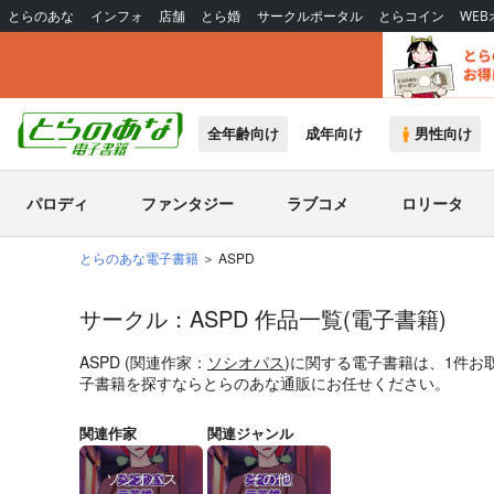
とらのあな
インフォ
店舗
とら婚
サークルポータル
とらコイン
WE
全年齢向け
成年向け
男性向け
パロディ
ファンタジー
ラブコメ
ロリータ
とらのあな電子書籍
ASPD
サークル：ASPD 作品一覧(電子書籍)
ASPD (関連作家：
ソシオパス
)に関する電子書籍は、1件お
子書籍を探すならとらのあな通販にお任せください。
関連作家
関連ジャンル
ソシオパス
その他