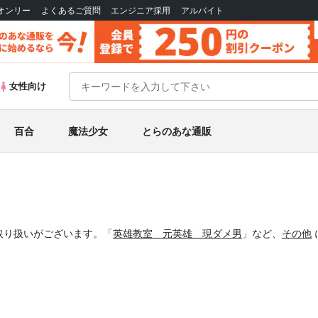
Bオンリー
よくあるご質問
エンジニア採用
アルバイト
女性向け
百合
魔法少女
とらのあな通販
取り扱いがございます。「
英雄教室 元英雄 現ダメ男
」など、
その他