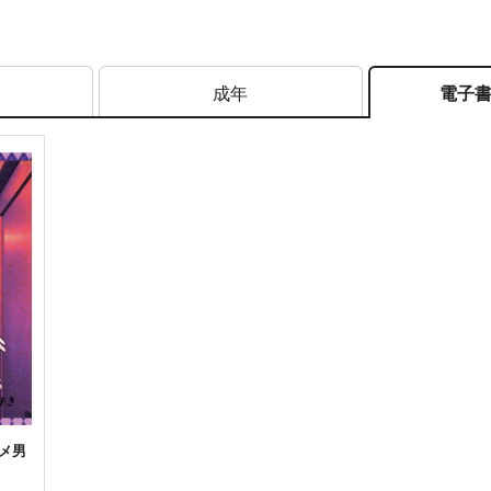
成年
電子
メ男