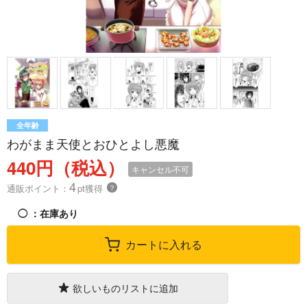
全年齢
わがまま天使とおひとよし悪魔
440円（税込）
キャンセル不可
4
通販ポイント：
pt獲得
？
◯
：在庫あり
カートに入れる
欲しいものリストに追加