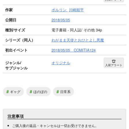
作家
ポルリン
川崎順平
公開日
2018/05/05
種別/サイズ
電子書籍 - 同人誌/ その他 34p
シリーズ（同人）
わがまま天使とおひとよし悪魔
初出イベント
2018/05/05 COMITIA124
ジャンル/
オリジナル
入荷アラート
サブジャンル
#
#
#
ギャグ
ほのぼの
日常系
注意事項
ご購入後の返品・キャンセルは一切お受けできません。