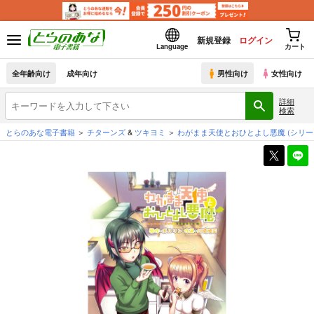
新規登録
ログイン
Language
カート
全年齢向け
成年向け
男性向け
女性向け
詳細
検索
とらのあな電子書籍
チターンズ
&
ツキヨミ
わがまま天使とおひとよし悪魔
(シリー