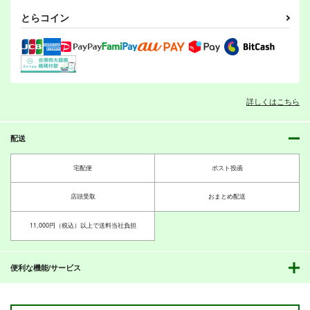
るの？＋オリジナル同
霊
amaretto
とらコイン
人の電子書籍て売れる
ぽっぽこっこ
まるちぷるCAFE
の？etc…～なんだか
1,599
円
（税込）
んだ赤字出さず20年
110
110
円
円
（税込）
（税込）
オリジナル
続いたよ記録～
オリジナル
オリジナル
ミカゲ
アイラ
詳しくはこちら
サンプル
サンプル
サンプル
夜明食堂 ごちそう
たぬきわたぬき
カフェちゃんとブレー
BOOK
クタイムD4
じゃらや
カート
カート
カート
夜明食堂
ツキヨミ
330
配送
円
（税込）
493
440
円
円
（税込）
（税込）
カフェちゃん
宅配便
ポスト投函
サンプル
サンプル
サンプル
店頭受取
おまとめ配送
作品詳細
作品詳細
作品詳細
11,000円（税込）以上で送料当社負担
便利な機能/サービス