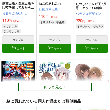
商業出版と自主出版を
ねこのあれこれ
たのしいテレビ王7月
比較考察してみたら
号 ゲッP-XX特集
乱痴気事虫所
創作同人電子書籍のス
まるちぷるCAFE
ハチプロデザイン
スメ2026年
110
円
（税込）
110
220
円
円
（税込）
（税込）
オリジナル
砂虫隼
オリジナル
オリジナル
ゲッP-X
なかせよしみ
頼子さん
サンプル
サンプル
サンプル
きんどるちゃん
カート
カート
カート
もっと見る！
一緒に買われている同人作品または類似商品