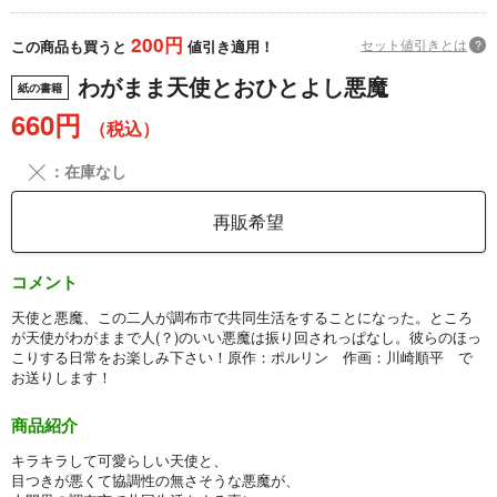
200円
セット値引きとは
?
この商品も買うと
値引き適用！
わがまま天使とおひとよし悪魔
紙の書籍
660円
（税込）
╳
：在庫なし
再販希望
コメント
天使と悪魔、この二人が調布市で共同生活をすることになった。ところ
が天使がわがままで人(？)のいい悪魔は振り回されっぱなし。彼らのほっ
こりする日常をお楽しみ下さい！原作：ポルリン 作画：川崎順平 で
お送りします！
商品紹介
キラキラして可愛らしい天使と、
目つきが悪くて協調性の無さそうな悪魔が、