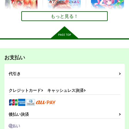
サークル「ユーリカ」
同人作家がクリスタだ
台所
百合アンソロジー２
けで作る同人誌の表紙
乱痴気事虫所
告白のすきまで×木枯
デザイン
もっと見る！
ユーリカ
壱番地
らしのルーチェ
110
円
（税込）
330
1,100
円
円
（税込）
（税込）
オリジナル
砂虫隼
オリジナル
オリジナル
サンプル
サンプル
サンプル
不愛想なカフェ店員に
不愛想なカフェ店員に
不愛想なカフェ店員に
カート
カート
カート
恋する話2
恋する話4
恋する話6
お支払い
ツキヨミ
ツキヨミ
ツキヨミ
660
880
880
円
円
円
（税込）
（税込）
（税込）
代引き
カフェちゃん
カフェちゃん
サンプル
サンプル
サンプル
クレジットカード
キャッシュレス決済
作品詳細
作品詳細
作品詳細
後払い決済
オリジナル同人て売れ
残夏の家出（総集編）
ミカゲはミカゲの背後