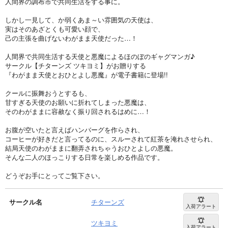
人間界の調布市で共同生活をする事に。
しかし一見して、か弱くあま～い雰囲気の天使は、
実はそのあざとくも可愛い顔で、
己の主張を曲げないわがまま天使だった…！
人間界で共同生活する天使と悪魔によるほのぼのギャグマンガ♪
サークル【チターンズ ツキヨミ】がお贈りする
『わがまま天使とおひとよし悪魔』が電子書籍に登場!!
クールに振舞おうとするも、
甘すぎる天使のお願いに折れてしまった悪魔は、
そのわがままに容赦なく振り回されるはめに…！
お腹が空いたと言えばハンバーグを作らされ、
コーヒーが好きだと言ってるのに、スルーされて紅茶を淹れさせられ、
結局天使のわがままに翻弄されちゃうおひとよしの悪魔。
そんな二人のほっこりする日常を楽しめる作品です。
どうぞお手にとってご覧下さい。
サークル名
チターンズ
入荷アラート
ツキヨミ
入荷アラート