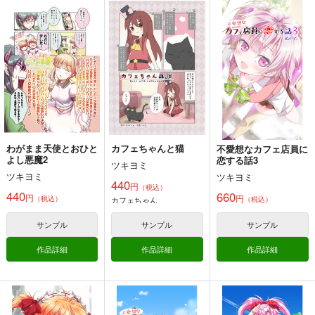
たのしいテレビ王6月
みなとくんはおしま
サークル「ユーリカ」
号
い？３
百合アンソロジー３
不埒な契約×君色ステ
ハチプロデザイン
GRINP
ユーリカ
ラリウム
220
550
330
円
円
円
（税込）
（税込）
（税込）
オリジナル
ゲッP-X
オリジナル
オリジナル
千川みなと
桜田ゆうた
サンプル
サンプル
サンプル
カート
カート
カート
わがまま天使とおひと
カフェちゃんと猫
不愛想なカフェ店員に
よし悪魔2
恋する話3
ツキヨミ
ツキヨミ
ツキヨミ
440
円
（税込）
440
660
円
円
（税込）
カフェちゃん
（税込）
サンプル
サンプル
サンプル
作品詳細
作品詳細
作品詳細