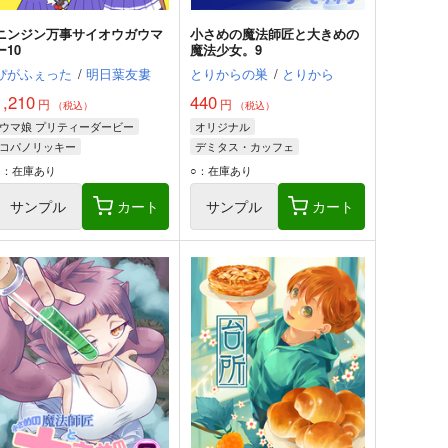
ニンジン万事サイオウガウマ
小さめの魔法師匠と大きめの
ー10
魔法少女。9
ぴがふぇった
/
明日葉友婁
とりからの巣
/
とりから
1,210
440
円
円
（税込）
（税込）
ウマ娘 プリティーダービー
オリジナル
コパノリッキー
デミタス・カッフェ
スマートファルコン
マフィン・フラガ
○：在庫あり
○：在庫あり
ホッコータルマエ
ハルナス・アイザラ
サンプル
カート
サンプル
カート