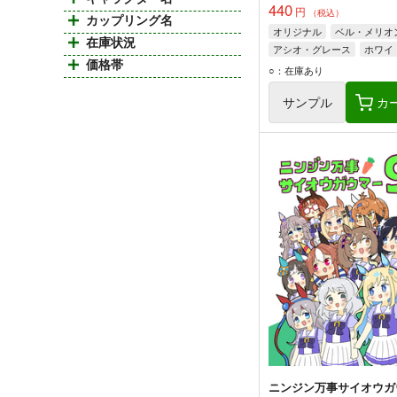
440
円
（税込）
カップリング名
オリジナル
ベル・メリオ
在庫状況
アシオ・グレース
ホワイ
価格帯
○：在庫あり
サンプル
カ
ニンジン万事サイオウガ