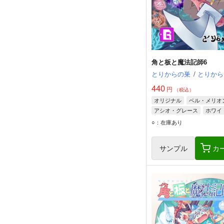
角と板と魔法記師6
とりからの巣
/
とりから
440
円
（税込）
オリジナル
ベル・メリオ
アシオ・グレース
ホワイ
○：在庫あり
サンプル
カ