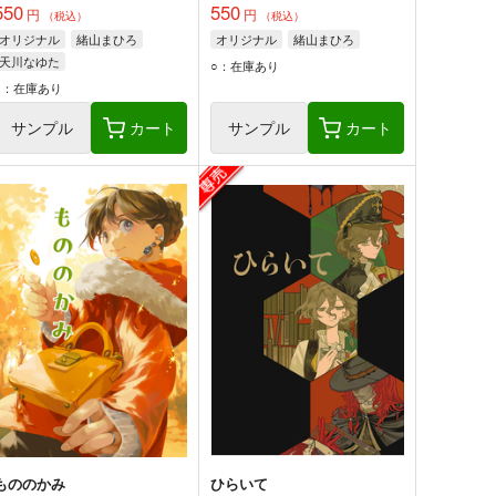
550
550
円
円
（税込）
（税込）
オリジナル
緒山まひろ
オリジナル
緒山まひろ
天川なゆた
○：在庫あり
○：在庫あり
サンプル
カート
サンプル
カート
もののかみ
ひらいて