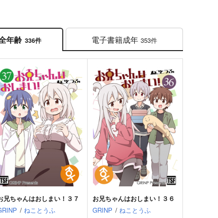
電子書籍
成年
全年齢
353件
336件
お兄ちゃんはおしまい！３７
お兄ちゃんはおしまい！３６
GRINP
/
ねことうふ
GRINP
/
ねことうふ