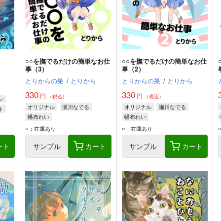
○○を撫でるだけの簡単なお仕
○○を撫でるだけの簡単なお仕
事（3）
事（2）
とりからの巣
/
とりから
とりからの巣
/
とりから
330
330
円
円
（税込）
（税込）
ン
オリジナル
瀬川なでる
オリジナル
瀬川なでる
ト
幡布れい
幡布れい
○：在庫あり
○：在庫あり
ート
サンプル
カート
サンプル
カート