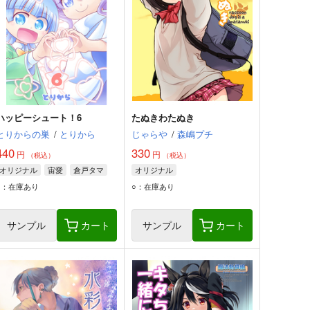
ハッピーシュート！6
たぬきわたぬき
とりからの巣
/
とりから
じゃらや
/
森嶋プチ
440
330
円
円
（税込）
（税込）
オリジナル
宙愛
倉戸タマ
オリジナル
○：在庫あり
○：在庫あり
サンプル
カート
サンプル
カート