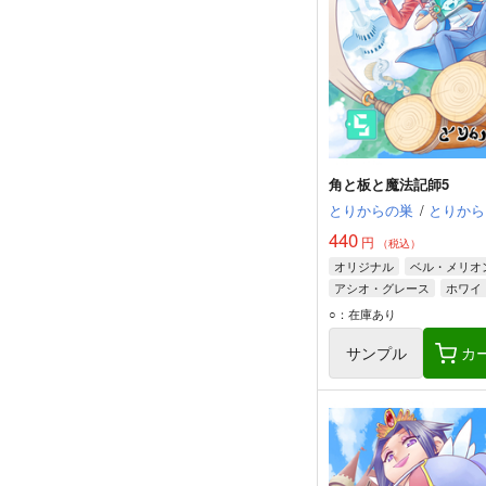
角と板と魔法記師5
とりからの巣
/
とりから
440
円
（税込）
オリジナル
ベル・メリオ
アシオ・グレース
ホワイ
○：在庫あり
サンプル
カ