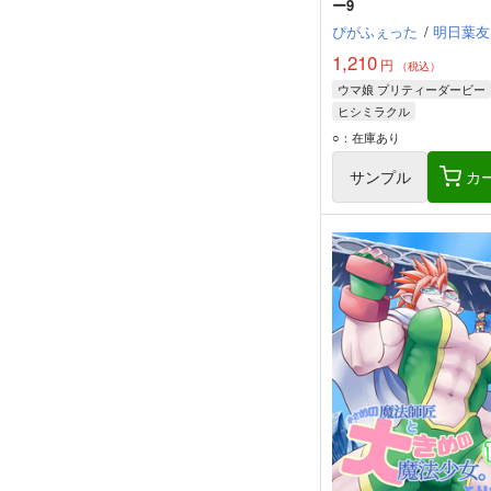
ー9
ぴがふぇった
/
明日葉友
1,210
円
（税込）
ウマ娘 プリティーダービー
ヒシミラクル
ネオユニヴァース
○：在庫あり
タマモクロス
サンプル
カ