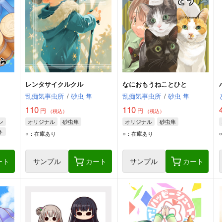
レンタサイクルクル
なにおもうねことひと
乱痴気事虫所
/
砂虫 隼
乱痴気事虫所
/
砂虫 隼
110
110
円
円
（税込）
（税込）
ン
オリジナル
砂虫隼
オリジナル
砂虫隼
ト
○：在庫あり
○：在庫あり
ート
サンプル
カート
サンプル
カート