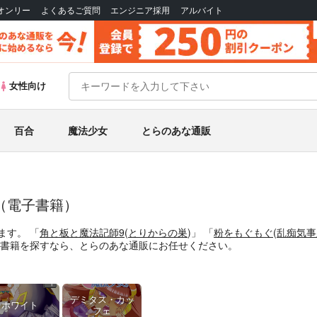
Bオンリー
よくあるご質問
エンジニア採用
アルバイト
女性向け
百合
魔法少女
とらのあな通販
（電子書籍）
ます。
「
角と板と魔法記師9
(
とりからの巣
)」
「
粉をもぐもぐ
(
乱痴気事
書籍
を探すなら、とらのあな通販にお任せください。
デミタス・カッ
ホワイト
フェ