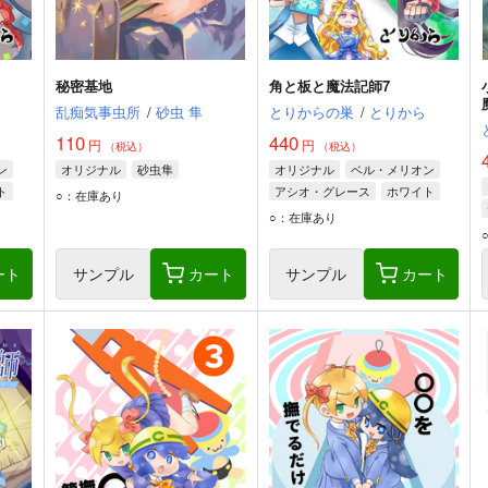
秘密基地
角と板と魔法記師7
乱痴気事虫所
/
砂虫 隼
とりからの巣
/
とりから
110
440
円
円
（税込）
（税込）
ン
オリジナル
砂虫隼
オリジナル
ベル・メリオン
ト
アシオ・グレース
ホワイト
○：在庫あり
○：在庫あり
ート
サンプル
カート
サンプル
カート