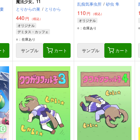
魔法少女。11
乱痴気事虫所
/
砂虫 隼
婁
とりからの巣
/
とりから
110
円
（税込）
440
円
（税込）
オリジナル
オリジナル
○：在庫あり
デミタス・カッフェ
マフィン・フラガ
○：在庫あり
ハルナス・アイザラ
ート
サンプル
カート
サンプル
カート