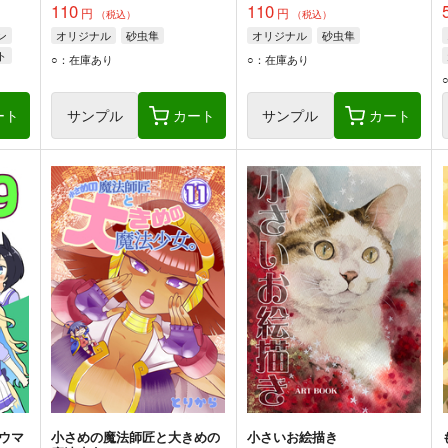
110
110
円
円
（税込）
（税込）
ン
オリジナル
砂虫隼
オリジナル
砂虫隼
ト
○：在庫あり
○：在庫あり
ート
サンプル
カート
サンプル
カート
ウマ
小さめの魔法師匠と大きめの
小さいお絵描き