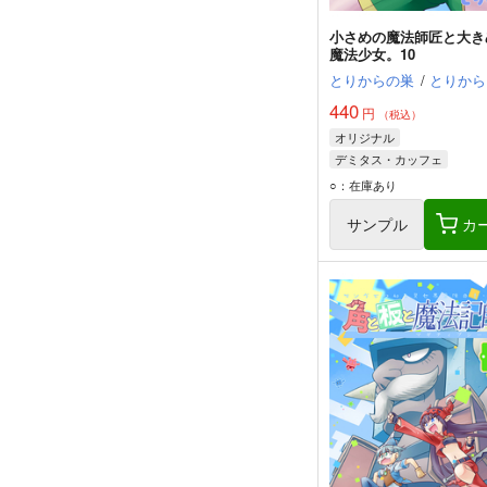
小さめの魔法師匠と大き
魔法少女。10
とりからの巣
/
とりから
440
円
（税込）
オリジナル
デミタス・カッフェ
マフィン・フラガ
○：在庫あり
ハルナス・アイザラ
サンプル
カ