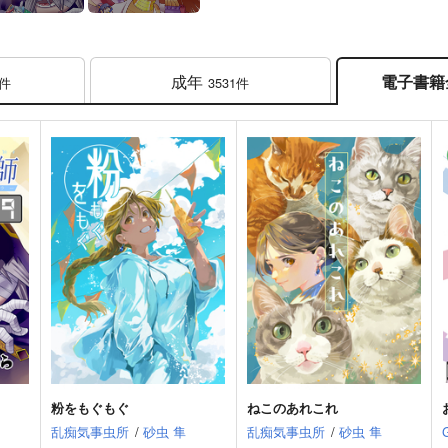
成年
電子書籍
0件
3531件
粉をもぐもぐ
ねこのあれこれ
乱痴気事虫所
/
砂虫 隼
乱痴気事虫所
/
砂虫 隼