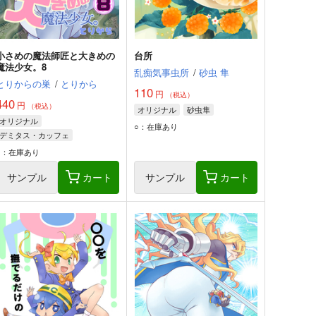
小さめの魔法師匠と大きめの
台所
魔法少女。8
乱痴気事虫所
/
砂虫 隼
とりからの巣
/
とりから
110
円
（税込）
440
円
（税込）
オリジナル
砂虫隼
オリジナル
○：在庫あり
デミタス・カッフェ
マフィン・フラガ
○：在庫あり
ハルナス・アイザラ
サンプル
カート
サンプル
カート