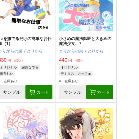
○○を撫でるだけの簡単なお仕
小さめの魔法師匠と大きめの
事（1）
魔法少女。7
とりからの巣
/
とりから
とりからの巣
/
とりから
330
440
円
円
（税込）
（税込）
オリジナル
瀬川なでる
オリジナル
幡布れい
デミタス・カッフェ
マフィン・フラガ
○：在庫あり
○：在庫あり
ハルナス・アイザラ
サンプル
カート
サンプル
カート