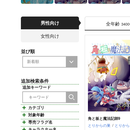
男性向け
全年齢
340
女性向け
並び順
追加検索条件
追加キーワード
カテゴリ
対象年齢
角と板と魔法記師9
専売フラグ名
とりからの巣
/
とりから
キャラクター名