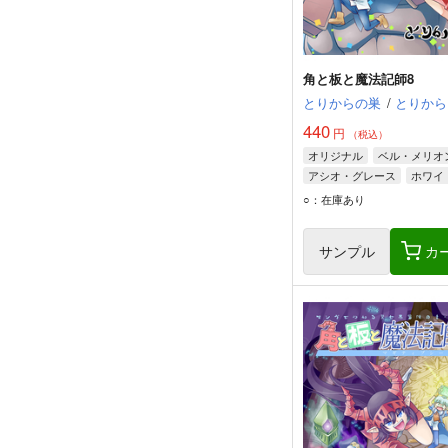
角と板と魔法記師8
とりからの巣
/
とりから
440
円
（税込）
オリジナル
ベル・メリオ
アシオ・グレース
ホワイ
○：在庫あり
サンプル
カ