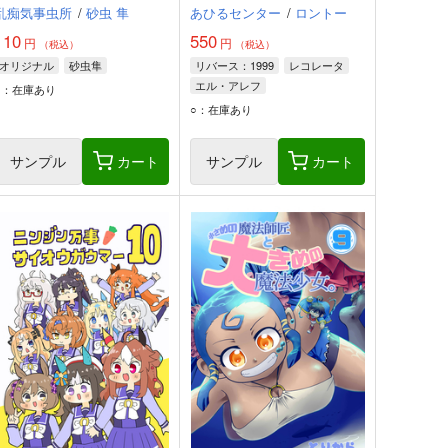
乱痴気事虫所
/
砂虫 隼
あひるセンター
/
ロントー
110
550
円
円
（税込）
（税込）
オリジナル
砂虫隼
リバース：1999
レコレータ
エル・アレフ
○：在庫あり
○：在庫あり
サンプル
カート
サンプル
カート