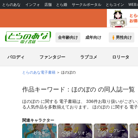
とらのあな
インフォ
店舗
とら婚
サークルポータル
とらコイン
WE
全年齢向け
成年向け
男性向け
パロディ
ファンタジー
ラブコメ
ロリータ
とらのあな電子書籍
ほのぼの
作品キーワード：ほのぼの の同人誌一覧
ほのぼの
に関する
電子書籍
は、
336
件お取り扱いがござい
る人気作品を多数揃えております。
ほのぼの
に関する
電子
関連キャラクター
アシオ・グレー
砂虫隼
ベル・メリオン
ス