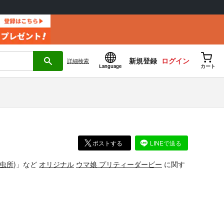
新規登録
ログイン
詳細
検索
Language
カート
ポストする
LINEで送る
虫所
)」
など
オリジナル
ウマ娘 プリティーダービー
に関す