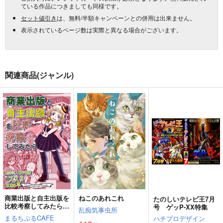
ている作品につきましても同様です。
セット値引き
は、無料/半額キャンペーンとの併用は出来ません。
表示されているページ数は実際と異なる場合がございます。
関連商品(ジャンル)
商業出版と自主出版を
ねこのあれこれ
たのしいテレビ王7月
比較考察してみたら
号 ゲッP-XX特集
乱痴気事虫所
創作同人電子書籍のス
まるちぷるCAFE
ハチプロデザイン
スメ2026年