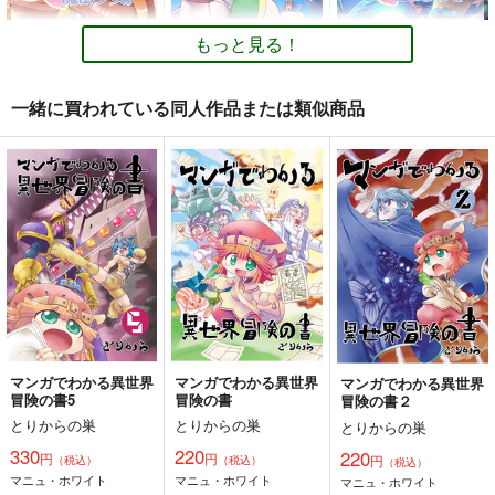
らしのルーチェ
110
円
（税込）
330
1,100
円
円
（税込）
（税込）
オリジナル
砂虫隼
もっと見る！
オリジナル
オリジナル
サンプル
サンプル
サンプル
一緒に買われている同人作品または類似商品
カート
カート
カート
小さめの魔法師匠と大
小さめの魔法師匠と大
小さめの魔法師匠と大
きめの魔法少女。11
きめの魔法少女。10
きめの魔法少女。9
とりからの巣
とりからの巣
とりからの巣
440
440
440
円
円
円
（税込）
（税込）
（税込）
オリジナル
オリジナル
オリジナル
デミタス・カッフェ
デミタス・カッフェ
デミタス・カッフェ
マフィン・フラガ
マフィン・フラガ
マフィン・フラガ
サンプル
サンプル
サンプル
ハルナス・アイザラ
ハルナス・アイザラ
ハルナス・アイザラ
カート
カート
カート
マンガでわかる異世界
マンガでわかる異世界
マンガでわかる異世界
冒険の書5
冒険の書
冒険の書２
オリジナル同人て売れ
残夏の家出（総集編）
ミカゲはミカゲの背後
とりからの巣
とりからの巣
とりからの巣
るの？＋オリジナル同
霊
amaretto
330
220
220
人の電子書籍て売れる
円
円
円
（税込）
（税込）
（税込）
ぽっぽこっこ
まるちぷるCAFE
の？etc…～なんだか
1,599
マニュ・ホワイト
マニュ・ホワイト
マニュ・ホワイト
円
（税込）
んだ赤字出さず20年