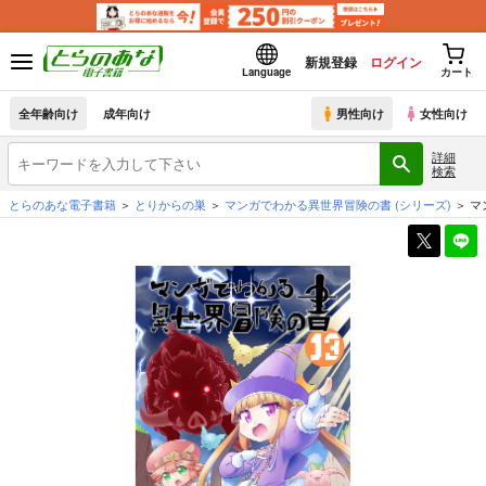
新規登録
ログイン
Language
カート
全年齢向け
成年向け
男性向け
女性向け
詳細
検索
とらのあな電子書籍
とりからの巣
マンガでわかる異世界冒険の書
(シリーズ)
マ