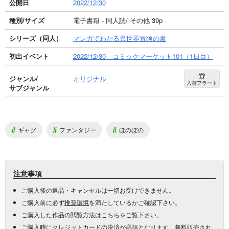
公開日
2022/12/30
種別/サイズ
電子書籍 - 同人誌/ その他 39p
シリーズ（同人）
マンガでわかる異世界冒険の書
初出イベント
2022/12/30 コミックマーケット101（1日目）
ジャンル/
オリジナル
入荷アラート
サブジャンル
#
#
#
ギャグ
ファンタジー
ほのぼの
注意事項
ご購入後の返品・キャンセルは一切お受けできません。
ご購入前に必ず
推奨環境
を満たしているかご確認下さい。
ご購入した作品の閲覧方法は
こちら
をご覧下さい。
ご購入時にクレジットカードの決済が必須となります。無料販売され