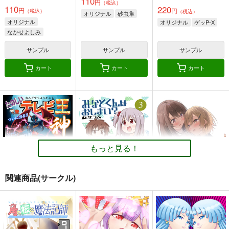
110
円
（税込）
110
220
円
円
（税込）
（税込）
オリジナル
砂虫隼
オリジナル
オリジナル
ゲッP-X
なかせよしみ
頼子さん
サンプル
サンプル
サンプル
きんどるちゃん
カート
カート
カート
もっと見る！
関連商品(サークル)
たのしいテレビ王6月
みなとくんはおしま
サークル「ユーリカ」
号
い？３
百合アンソロジー３
不埒な契約×君色ステ
ハチプロデザイン
GRINP
ユーリカ