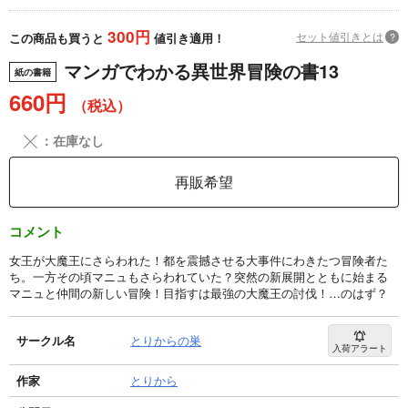
300円
セット値引きとは
?
この商品も買うと
値引き適用！
マンガでわかる異世界冒険の書13
紙の書籍
660円
（税込）
╳
：在庫なし
再販希望
コメント
女王が大魔王にさらわれた！都を震撼させる大事件にわきたつ冒険者た
ち。一方その頃マニュもさらわれていた？突然の新展開とともに始まる
マニュと仲間の新しい冒険！目指すは最強の大魔王の討伐！…のはず？
サークル名
とりからの巣
入荷アラート
作家
とりから