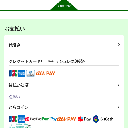
ポーツ
作品詳細
作品詳細
作品詳細
オリジナル
砂虫隼
オリジナル
1,650
円
（税込）
オリジナル
マンガでわかる異世界
マンガでわかる異世界
マンガでわかる異世界
冒険の書15
冒険の書14
冒険の書12
サンプル
サンプル
サンプル
お支払い
とりからの巣
とりからの巣
とりからの巣
カート
カート
カート
330
330
330
円
円
円
（税込）
（税込）
（税込）
代引き
○○を撫でるだけの簡
小さめの魔法師匠と大
オリジナル
オリジナル
角と板と魔法記師5
オリジナル
単なお仕事（1）
きめの魔法少女。7
マニュ・ホワイト
マニュ・ホワイト
マニュ・ホワイト
とりからの巣
とりからの巣
とりからの巣
440
クレジットカード
キャッシュレス決済
円
サンプル
サンプル
サンプル
（税込）
330
440
円
円
（税込）
（税込）
オリジナル
カート
カート
カート
オリジナル
オリジナル
ベル・メリオン
マンガでわかる異世界
マンガでわかる異世界
瀬川なでる
幡布れい
デミタス・カッフェ
マンガでわかる異世界
アシオ・グレース
冒険の書12
冒険の書14
冒険の書15
マフィン・フラガ
後払い決済
ホワイト
サンプル
サンプル
サンプル
とりからの巣
とりからの巣
ハルナス・アイザラ
とりからの巣
330
330
330
カート
カート
カート
円
円
円
（税込）
（税込）
（税込）
マニュ・ホワイト
マニュ・ホワイト
マニュ・ホワイト
とらコイン
サンプル
サンプル
サンプル
竜の飼い方教えます
転生？したら、アンド
26
ロイドでおんなの子
作品詳細
作品詳細
作品詳細
乱痴気事虫所
箱庭のアリス