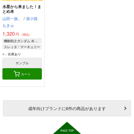
水星から来ました！ま
とめ本
山田一族。
/
袋小路
もきゅ
1,320
円
（税込）
機動戦士ガンダム 水星の魔女
スレッタ・マーキュリー
ミオリネ・レンブラン
○：在庫あり
グエル・ジェターク
サンプル
カート
成年
向けブランドに
6
件の商品があります