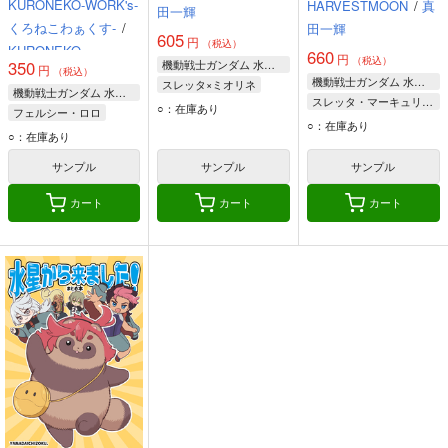
KURONEKO-WORK's-
HARVESTMOON
/
真
田一輝
くろねこわぁくす-
/
田一輝
605
円
（税込）
KURONEKO
660
円
（税込）
機動戦士ガンダム 水星の魔女
350
円
（税込）
機動戦士ガンダム 水星の魔女
スレッタ×ミオリネ
機動戦士ガンダム 水星の魔女
スレッタ・マーキュリー×ミオリネ・レンブラン
スレッタ・マーキュリー
○：在庫あり
フェルシー・ロロ
スレッタ・マーキュリー
ミオリネ・レンブラン
○：在庫あり
スレッタ・マーキュリー
○：在庫あり
ミオリネ・レンブラン
チュアチュリー・パンランチ
ミオリネ・レンブラン
サンプル
サンプル
サンプル
カート
カート
カート