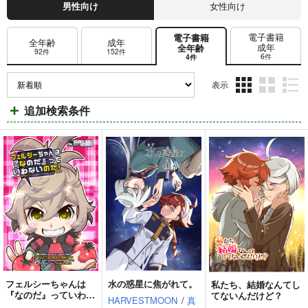
男性向け
女性向け
電子書籍
電子書籍
全年齢
成年
成年
全年齢
92件
152件
6件
4件
表示
3カ
2カ
1カ
追加検索条件
ラ
ラ
ラ
ム
ム
ム
表
表
表
示
示
示
フェルシーちゃんは
水の惑星に焦がれて。
私たち、結婚なんてし
『なのだ』っていわな
てないんだけど？
HARVESTMOON
/
真
いのだ！