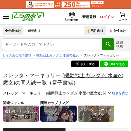
新規登録
ログイン
Language
カート
全年齢向け
成年向け
男性向け
女性向け
詳細
検索
とらのあな電子書籍
機動戦士ガンダム 水星の魔女
スレッタ・マーキュリー
ポストする
LINEで送る
スレッタ・マーキュリー (
機動戦士ガンダム 水星の
魔女
)の同人誌一覧（電子書籍）
スレッタ・マーキュリー (
機動戦士ガンダム 水星の魔女
)
に関する
電子書籍
続きを読む
関連ジャンル
関連カップリング
スレッタ・マーキュ
機動戦士ガンダム 水
スレッタ×ミオリネ
リー×ミオリネ・レ
星の魔女
ンブラン