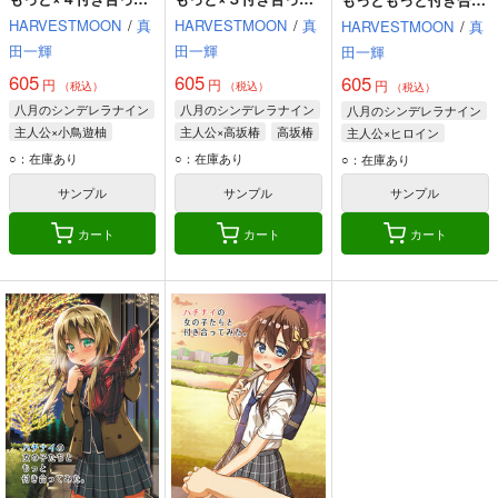
みた。
みた。
てみた。
HARVESTMOON
/
真
HARVESTMOON
/
真
HARVESTMOON
/
真
田一輝
田一輝
田一輝
605
605
605
円
円
円
（税込）
（税込）
（税込）
八月のシンデレラナイン
八月のシンデレラナイン
八月のシンデレラナイン
主人公×小鳥遊柚
主人公×高坂椿
高坂椿
主人公×ヒロイン
小鳥遊柚
草刈ルナ
我妻天
河北智恵
近藤咲
新田美奈子
○：在庫あり
○：在庫あり
○：在庫あり
月島結衣
エレナ・スタルヒン
サンプル
サンプル
サンプル
カート
カート
カート