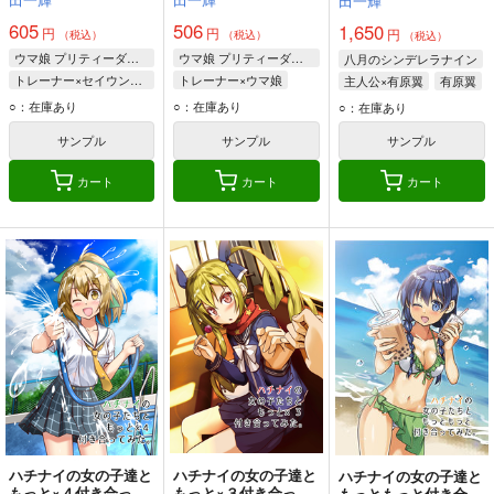
田一輝
605
506
1,650
円
円
円
（税込）
（税込）
（税込）
ウマ娘 プリティーダービー
ウマ娘 プリティーダービー
八月のシンデレラナイン
トレーナー×セイウンスカイ
トレーナー×ウマ娘
主人公×有原翼
有原翼
セイウンスカイ
シンボリルドルフ
阿佐田あおい
○：在庫あり
○：在庫あり
○：在庫あり
トレーナー
アグネスタキオン
永井加奈子
サンプル
サンプル
サンプル
ウオッカ
カート
カート
カート
ハチナイの女の子達と
ハチナイの女の子達と
ハチナイの女の子達と
もっと×４付き合って
もっと×３付き合って
もっともっと付き合っ