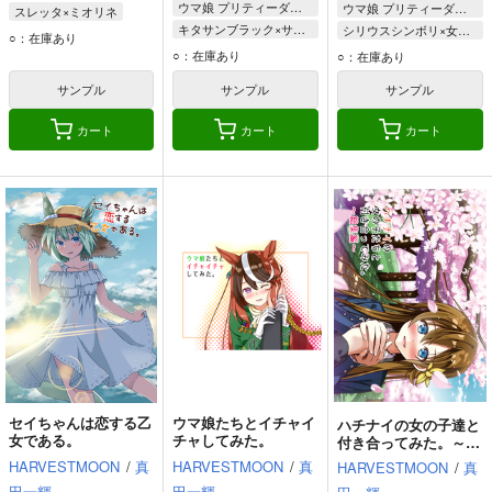
ウマ娘 プリティーダービー
ウマ娘 プリティーダービー
スレッタ×ミオリネ
キタサンブラック×サトノダイヤモンド
シリウスシンボリ×女トレーナー×シンボリルドルフ
スレッタ・マーキュリー
○：在庫あり
キタサンブラック
シリウスシンボリ
○：在庫あり
ミオリネ・レンブラン
○：在庫あり
サトノダイヤモンド
シンボリルドルフ
チュアチュリー・パンランチ
サンプル
サンプル
サンプル
トウカイテイオー
女トレーナー
カート
カート
カート
セイちゃんは恋する乙
ウマ娘たちとイチャイ
ハチナイの女の子達と
女である。
チャしてみた。
付き合ってみた。～総
集編～
HARVESTMOON
/
真
HARVESTMOON
/
真
HARVESTMOON
/
真
田一輝
田一輝