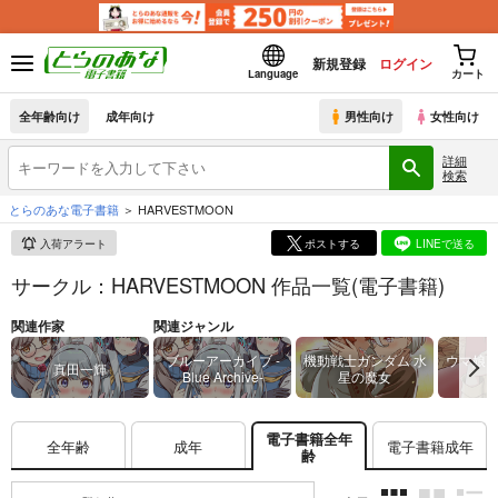
新規登録
ログイン
Language
カート
全年齢向け
成年向け
男性向け
女性向け
詳細
検索
とらのあな電子書籍
HARVESTMOON
入荷アラート
ポストする
LINEで送る
サークル：HARVESTMOON 作品一覧(電子書籍)
関連作家
関連ジャンル
ブルーアーカイブ -
機動戦士ガンダム 水
ウマ娘 
真田一輝
Blue Archive-
星の魔女
電子書籍全年
全年齢
成年
電子書籍成年
齢