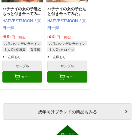
ハチナイの女の子達と
ハチナイの女の子たち
もっと付き合ってみ
と付き合ってみた。
た。
HARVESTMOON
/
真
HARVESTMOON
/
真
田一輝
田一輝
605
550
円
円
（税込）
（税込）
八月のシンデレラナイン
八月のシンデレラナイン
主人公×有原翼
有原翼
主人公×ヒロイン
野崎夕姫
塚原雫
有原翼
東雲龍
○：在庫あり
○：在庫あり
椎名ゆかり
サンプル
サンプル
カート
カート
成年
向けブランドの商品もみる