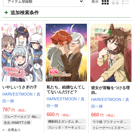
表示
3カ
2カ
1カ
追加検索条件
ラ
ラ
ラ
ム
ム
ム
表
表
表
示
示
示
いやしいうさぎの子
私たち、結婚なんてし
彼女が首輪をつける理
てないんだけど？
由。
HARVESTMOON
/
真
HARVESTMOON
/
真
HARVESTMOON
/
真
田一輝
田一輝
田一輝
787
円
（税込）
660
660
円
円
（税込）
（税込）
ブルーアーカイブ -Blue Archive-
機動戦士ガンダム 水星の魔女
ウマ娘 プリティーダービー
先生×RABITT小隊
スレッタ・マーキュリー×ミオリネ・レンブラン
トレーナー×ミスターシービー
月雪ミヤコ
空井サキ
○：在庫あり