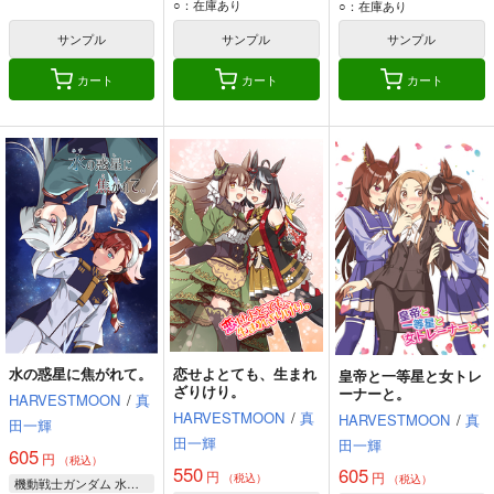
スレッタ・マーキュリー
ミスターシービー
○：在庫あり
風倉モエ
○：在庫あり
ミオリネ・レンブラン
トレーナー
サンプル
サンプル
サンプル
シンボリルドルフ
カート
カート
カート
水の惑星に焦がれて。
恋せよとても、生まれ
皇帝と一等星と女トレ
ざりけり。
ーナーと。
HARVESTMOON
/
真
HARVESTMOON
/
真
HARVESTMOON
/
真
田一輝
田一輝
田一輝
605
円
（税込）
550
605
円
円
（税込）
（税込）
機動戦士ガンダム 水星の魔女