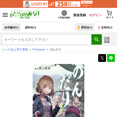
新規登録
ログイン
Language
カート
全年齢向け
成年向け
男性向け
女性向け
詳細
検索
とらのあな電子書籍
Firstspear
のんだり