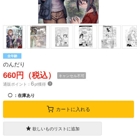
全年齢
のんだり
660円（税込）
キャンセル不可
6
通販ポイント：
pt獲得
？
◯
：在庫あり
カートに入れる
欲しいものリストに追加