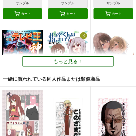
サンプル
サンプル
サンプル
きんどるちゃん
カート
カート
カート
もっと見る！
一緒に買われている同人作品または類似商品
たのしいテレビ王6月
みなとくんはおしま
サークル「ユーリカ」
号
い？３
百合アンソロジー３
不埒な契約×君色ステ
ハチプロデザイン
GRINP
ユーリカ
ラリウム
220
550
330
円
円
円
（税込）
（税込）
（税込）
オリジナル
ゲッP-X
オリジナル
オリジナル
千川みなと
桜田ゆうた