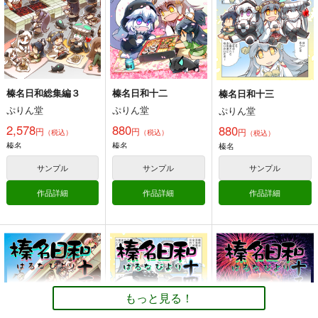
330
円
（税込）
艦隊これくしょん-艦これ-
艦隊これくしょん-艦これ-
艦隊これくしょん-艦これ-
スキャンプ
ドラム
コンテ・ディ・カブール
足柄
ポーラ
サンプル
サンプル
サンプル
カート
カート
カート
榛名日和総集編３
榛名日和十二
榛名日和十三
ぷりん堂
ぷりん堂
ぷりん堂
2,578
880
880
円
円
円
（税込）
（税込）
（税込）
榛名
榛名
榛名
サンプル
サンプル
サンプル
作品詳細
作品詳細
作品詳細
航空戦艦 対 空とぶギ
由良と〇〇
大和倶楽部 第弐集
ロチン総集編
夕凪絵日記
美術部
もっと見る！
調布市民ふれあい文化
495
1,000
円
円
（税込）
（税込）