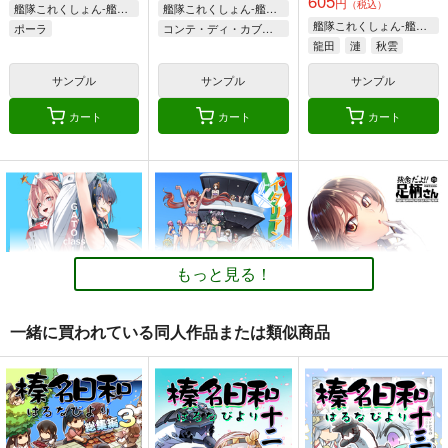
605
円
（税込）
艦隊これくしょん-艦これ-
艦隊これくしょん-艦これ-
艦隊これくしょん-艦これ-
ポーラ
コンテ・ディ・カブール
龍田
漣
秋雲
サンプル
サンプル
サンプル
カート
カート
カート
もっと見る！
一緒に買われている同人作品または類似商品
GATO class LOVE
イタリアン水着時報
妙齢型重巡伝 残念だ
よ!!足柄さん(25)
blue+α
blue+α
HYPER BRAND
550
550
円
円
（税込）
（税込）