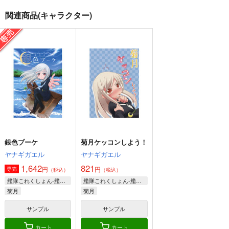
サークル
艦隊これくしょん-艦これ-
艦隊これくしょん-艦これ-
1,000
関連商品(キャラクター)
円
（税込）
由良
大和×提督
艦隊これくしょん-艦これ-
日向
戦艦タ級
榛名日和十一
榛名日和十四
榛名日和十五
サンプル
サンプル
サンプル
ぷりん堂
ぷりん堂
ぷりん堂
660
660
660
カート
カート
カート
円
円
円
（税込）
（税込）
（税込）
榛名
榛名
榛名
サンプル
サンプル
サンプル
作品詳細
作品詳細
作品詳細
銀色ブーケ
菊月ケッコンしよう！
ヤナギガエル
ヤナギガエル
1,642
821
円
円
専売
（税込）
（税込）
艦隊これくしょん-艦これ-
艦隊これくしょん-艦これ-
菊月
菊月
サンプル
サンプル
だいろく へあーあれ
提督の食卓 艦娘たち
大和倶楽部 第壱集
んじ！
のお料理コンテスト
美術部
第一集・第二集
カート
カート