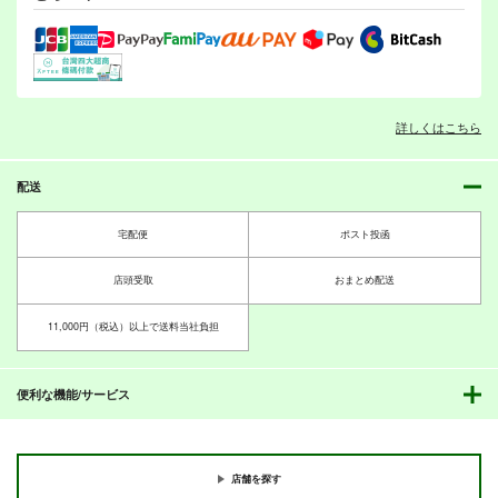
月望
加古と龍驤でギャグ
マイヅルエクスペリメ
魔砲少女
660
220
円
円
（税込）
（税込）
ント
220
岩石社中
円
専売
ぜん＠まい工房
（税込）
艦隊これくしょん-艦これ-
艦隊これくしょん-艦これ-
うつらえつ
艦隊これくしょん-艦これ-
330
550
愛宕（セイバー）
島風
伊58
円
円
（税込）
（税込）
657
大和
武蔵
円
高雄（ギルガメッシュ）
暁、響、雷、電
（税込）
加古
叢雲
子日
サンプル
サンプル
サンプル
詳しくはこちら
サンプル
サンプル
サンプル
カート
カート
カート
作品詳細
作品詳細
作品詳細
配送
宅配便
ポスト投函
店頭受取
おまとめ配送
11,000円（税込）以上で送料当社負担
便利な機能/サービス
艦これプロレス 四方
艦これプロレス24
鎮守府ゆく年くる年
山話２
野良戦艦長門さんすぺ
バカ大人の足柄さん2
バカ大人の足柄さん
店舗を探す
Mystic Lab
あいすしゃーべっと
しゃる