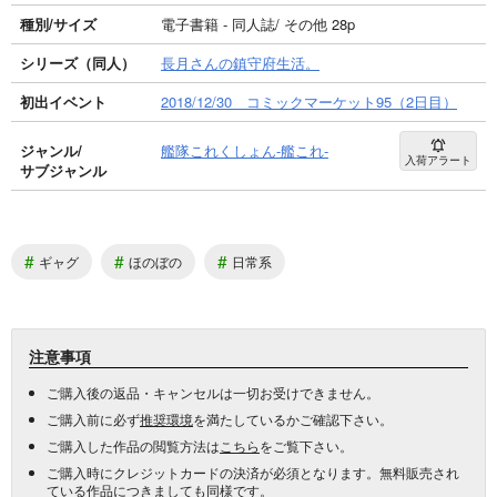
種別/サイズ
電子書籍 - 同人誌/ その他 28p
シリーズ（同人）
長月さんの鎮守府生活。
初出イベント
2018/12/30 コミックマーケット95（2日目）
ジャンル/
艦隊これくしょん-艦これ-
入荷アラート
サブジャンル
#
#
#
ギャグ
ほのぼの
日常系
注意事項
ご購入後の返品・キャンセルは一切お受けできません。
ご購入前に必ず
推奨環境
を満たしているかご確認下さい。
ご購入した作品の閲覧方法は
こちら
をご覧下さい。
ご購入時にクレジットカードの決済が必須となります。無料販売され
ている作品につきましても同様です。