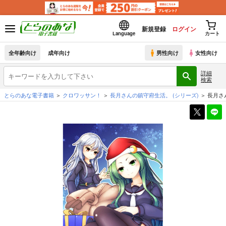
新規登録
ログイン
Language
カート
全年齢向け
成年向け
男性向け
女性向け
詳細
検索
とらのあな電子書籍
クロワッサン！
長月さんの鎮守府生活。
(シリーズ)
長月さ