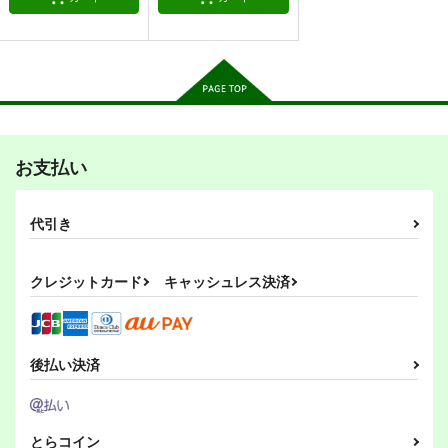
alanais
スタジオゴンドワナ
1,100
円
（税込）
660
1,313
円
円
専売
（税込）
（税込）
艦隊これくしょん-艦これ-
榛名日和十六
艦これプロレス24
加古と龍驤でギャグ２
艦隊これくしょん-艦これ-
艦隊これくしょん-艦これ-
大和×提督
ぷりん堂
Mystic Lab
岩石社中
電
雷
第六駆逐隊
赤城
長門
間宮
550
2,200
396
円
円
円
（税込）
（税込）
（税込）
サンプル
サンプル
サンプル
榛名
天龍
加古
カート
カート
カート
サンプル
サンプル
サンプル
お支払い
作品詳細
作品詳細
作品詳細
代引き
クレジットカード
キャッシュレス決済
後払い決済
金髪艦隊への道
私の母港執務室～大和
改
と武蔵編～
MANMADE-S
あ～だこ～だ
とらコイン