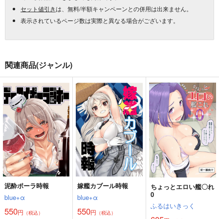
セット値引き
は、無料/半額キャンペーンとの併用は出来ません。
表示されているページ数は実際と異なる場合がございます。
関連商品(ジャンル)
泥酔ポーラ時報
嫁艦カブール時報
ちょっとエロい艦〇れ
0
blue+α
blue+α
ふるはいきっく
550
550
円
円
（税込）
（税込）