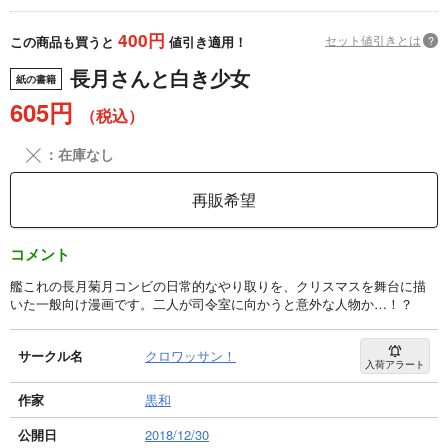
400円
セット値引きとは
?
この商品も買うと
値引き適用！
長月さんと白き少女
紙の書籍
605円
（税込）
╳
：在庫なし
再販希望
コメント
艦これの長月菊月コンビの日常的なやり取りを、クリスマスを舞台に描
いた一般向け漫画です。二人が司令室に向かうと意外な人物か…！？
サークル名
クロワッサン！
入荷アラート
作家
黒和
公開日
2018/12/30