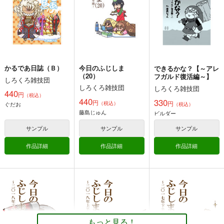
330
円
（税込）
逆転裁判
成歩堂
逆転裁判
成歩堂
逆転裁判
成歩堂
王泥喜
牙琉
御剣
ゴドーさん
王泥喜
希月心音
サンプル
サンプル
サンプル
カート
カート
カート
かるであ日誌（Ｂ）
今日のふじしま
できるかな？【～アレ
（20）
フガルド復活編～】
しろくろ雑技団
しろくろ雑技団
しろくろ雑技団
Re:type Comedy
Grand Order ／ Myth
Fate/Grand Order非
440
円
（税込）
ology Archive
公式HandBook
440
330
壱番地
円
円
（税込）
ぐだお
（税込）
樹齢二千年
胡玉書厨
藤島じゅん
ビルダー
5,500
円
（税込）
1,540
1,100
円
円
（税込）
（税込）
サンプル
サンプル
サンプル
Fate/Grand Order
Fate
プトレマイオス
Fate/Grand Order
ギルガメッシュ×ぐだ子
作品詳細
作品詳細
作品詳細
阿曇磯良
アルトリア・ペンドラゴン〔オルタ〕
ツタンカーメン
ジャンヌ・ダルク〔オルタ〕
サンプル
サンプル
サンプル
カート
カート
カート
新劇場版のアレ：Ｑ
新劇場版のアレ：破
新劇場版のアレ：起
しろくろ雑技団
しろくろ雑技団
しろくろ雑技団
330
330
もっと見る！
330
円
円
円
（税込）
（税込）
（税込）