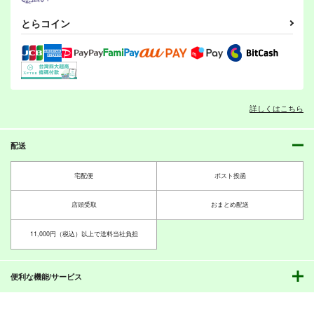
440
440
440
円
円
円
（税込）
（税込）
（税込）
オリジナル
ふじしま
オリジナル
ふじしま
オリジナル
ふじしま
とらコイン
るい
あい
るい
あい
るい
あい
今日のふじしま（１
今日のふじしま（１
今日のふじしま（１
８）
７）
６）
サンプル
サンプル
サンプル
しろくろ雑技団
しろくろ雑技団
しろくろ雑技団
カート
カート
カート
440
440
440
円
円
円
（税込）
（税込）
（税込）
ふじしま
ふじしま
ふじしま
詳しくはこちら
サンプル
サンプル
サンプル
FANBOOK - FGO LO
竜の魔女に好かれすぎ
G #2
てる！
配送
作品詳細
作品詳細
作品詳細
BirdHatter
けるとす
宅配便
ポスト投函
785
785
円
円
専売
（税込）
（税込）
Fate/Grand Order
Fate/Grand Order
店頭受取
おまとめ配送
ジャンヌ・ダルク〔オルタ〕
藤丸立香
11,000円（税込）以上で送料当社負担
サンプル
サンプル
カート
カート
今日のふじしま（２
今日のふじしま（１
今日のふじしま（１
便利な機能/サービス
１）
９）
８）
しろくろ雑技団
しろくろ雑技団
しろくろ雑技団