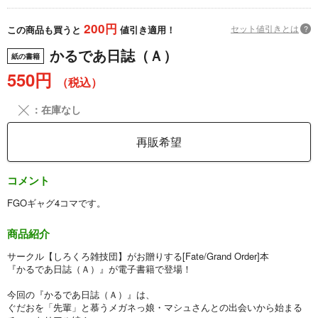
200円
セット値引きとは
?
この商品も買うと
値引き適用！
かるであ日誌（Ａ）
紙の書籍
550円
（税込）
╳
：在庫なし
再販希望
コメント
FGOギャグ4コマです。
商品紹介
サークル【しろくろ雑技団】がお贈りする[Fate/Grand Order]本
『かるであ日誌（Ａ）』が電子書籍で登場！
今回の『かるであ日誌（Ａ）』は、
ぐだおを「先輩」と慕うメガネっ娘・マシュさんとの出会いから始まる