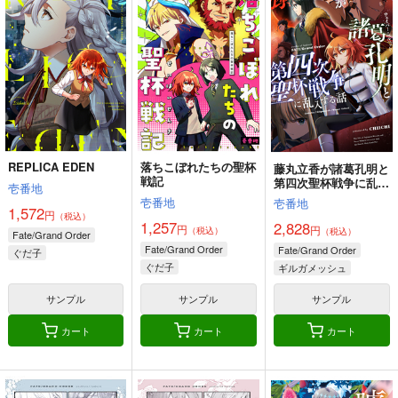
REPLICA EDEN
落ちこぼれたちの聖杯
藤丸立香が諸葛孔明と
戦記
第四次聖杯戦争に乱入
壱番地
する話
壱番地
壱番地
1,572
円
（税込）
1,257
2,828
円
円
（税込）
（税込）
Fate/Grand Order
Fate/Grand Order
Fate/Grand Order
ぐだ子
ぐだ子
ギルガメッシュ
ギルガメッシュ
ウェイバー・ベルベット
ぐだ子
遠坂凛
サンプル
サンプル
サンプル
ギルガメッシュ
ウェイバー・ベルベット
カート
カート
カート