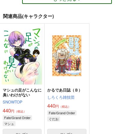
新世紀エヴァンゲリオン
新世紀エヴァンゲリオン
新世紀エヴァンゲリオン
碇シンジ
渚カヲル
シンジ
アスカ
レイ
シンジ
カヲル
レイ
関連商品(キャラクター)
アスカ
サンプル
サンプル
サンプル
今日のふじしま（２
今日のふじしま（２
今日のふじしま（２
カート
カート
カート
５）
４）
３）
しろくろ雑技団
しろくろ雑技団
しろくろ雑技団
440
440
440
円
円
円
FDM
乗っ取りと追い出され
（税込）
（税込）
FGO Illustrations 201
（税込）
と巻き込まれなMの話
ふじしま
ふじしま
5-2017【繁體字版】
ふじしま
Mogullaz
Mist Link ＋α
ReDrop
サンプル
サンプル
サンプル
770
円
（税込）
785
880
円
円
（税込）
（税込）
Fate/Grand Order
作品詳細
作品詳細
作品詳細
Fate/Grand Order
Fate/Grand Order
玉藻の前
新宿のアーチャー
マシュ・キリエライト
マシュの足がこんなに
かるであ日誌（Ｂ）
コヤンスカヤ
臭いわけがない
ジェームズ・モリアーティ〔ルーラー〕
しろくろ雑技団
サンプル
サンプル
サンプル
ぐだ子
SNOWTOP
440
円
（税込）
440
カート
カート
カート
円
（税込）
魔法少女ほむらさん
魔法少女ほむらさんR
Fate/Grand Order
今日のふじしま（２
Fate/Grand Order
５）
ぐだお
しろくろ雑技団
しろくろ雑技団
マシュ
マシュ・キリエライト
しろくろ雑技団
330
330
円
円
（税込）
（税込）
ロマニ・アーキマン
440
サンプル
サンプル