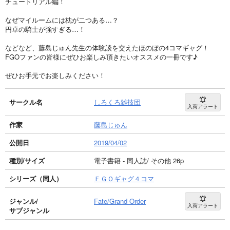
チュートリアル編！
なぜマイルームには枕が二つある…？
円卓の騎士が強すぎる…！
などなど、藤島じゅん先生の体験談を交えたほのぼの4コマギャグ！
FGOファンの皆様にぜひお楽しみ頂きたいオススメの一冊です♪
ぜひお手元でお楽しみください！
サークル名
しろくろ雑技団
入荷アラート
作家
藤島じゅん
公開日
2019/04/02
種別/サイズ
電子書籍 - 同人誌/ その他 26p
シリーズ（同人）
ＦＧＯギャグ４コマ
ジャンル/
Fate/Grand Order
入荷アラート
サブジャンル