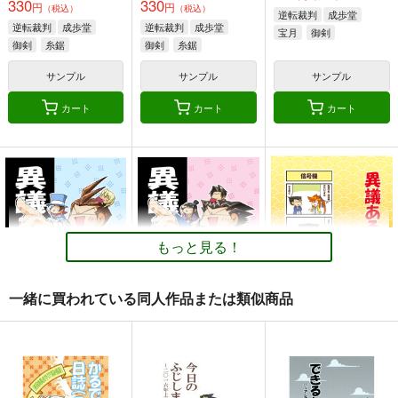
330
330
円
円
（税込）
（税込）
逆転裁判
成歩堂
逆転裁判
成歩堂
逆転裁判
成歩堂
宝月
御剣
御剣
糸鋸
御剣
糸鋸
サンプル
サンプル
サンプル
カート
カート
カート
モルガンお母様と女子
クリプター達が性転換
スーパーカルデアヒー
高生なトリ子！
しちゃった話
ロータイム
RRR
あんこに御飯
頑張れ弊社！HC
770
472
330
円
円
円
（税込）
（税込）
（税込）
Fate/Grand Order
Fate/Grand Order
Fate/Grand Order
もっと見る！
モルガン
キリシュタリア
藤丸立香（ぐだ男）
妖精騎士トリスタン
カドック
オジマンディアス
サンプル
サンプル
サンプル
沖田総司
燕青
一緒に買われている同人作品または類似商品
カート
カート
カート
異議ある人々 vol.2
異議ある人々 vol.1
異議ある人々 赤・
青・黄の巻
しろくろ雑技団
しろくろ雑技団
しろくろ雑技団
330
330
円
円
（税込）
（税込）