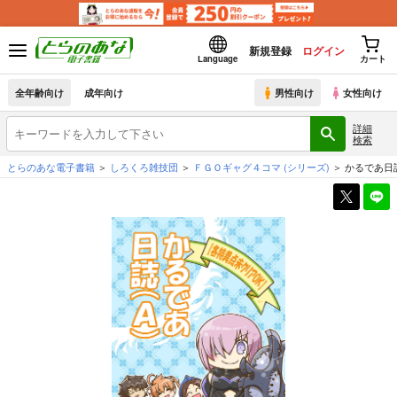
新規登録
ログイン
Language
カート
全年齢向け
成年向け
男性向け
女性向け
詳細
検索
とらのあな電子書籍
しろくろ雑技団
ＦＧＯギャグ４コマ
(シリーズ)
かるであ日