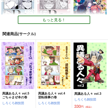
もっと見る！
関連商品(サークル)
Re:type Serious
Re:type Battle
嘘吐き王子と輝ける星
壱番地
壱番地
うに蔵
5,500
6,600
1,100
円
円
円
（税込）
（税込）
（税込）
Fate/Grand Order
Fate/Grand Order
Fate/Grand Order
ギルガメッシュ×ぐだ子
ギルガメッシュ×ぐだ子
オベロン×ぐだ子
サンプル
サンプル
サンプル
カート
カート
カート
異議ある人々 vol.5
異議ある人々 vol.4
異議ある人々 vol.3
ごちゃまぜ本の巻
逆転検事の巻
しろくろ雑技団
しろくろ雑技団
しろくろ雑技団
330
円
（税込）