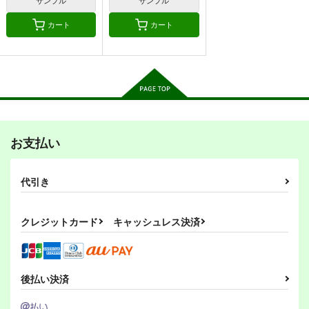
円
（税込）
魔法少女まどかマギカ
魔法少女まどかマギカ
オリジナル
ふじしま
暁美ほむら
ほむら
まどか
カート
カート
るい
あい
鹿目まどか
キュゥべえ
キュゥべえ
サンプル
サンプル
サンプル
今日のふじしま（２
今日のふじしま（２
今日のふじしま（１
２）
１）
９）
カート
カート
カート
しろくろ雑技団
しろくろ雑技団
しろくろ雑技団
440
440
440
円
円
円
（税込）
（税込）
（税込）
ふじしま
ふじしま
ふじしま
FGO Illustrations 20
FGO Illustrations 20
Fate充するセイバーさ
15-2017【韓国語版】
15-
お支払い
ん3
サンプル
サンプル
サンプル
2017【English Editio
ReDrop
ReDrop
SoaR
n】
作品詳細
作品詳細
作品詳細
880
880
1,870
円
円
円
（税込）
（税込）
（税込）
代引き
Fate/Grand Order
Fate/Grand Order
Fate/Grand Order
マシュ・キリエライト
マシュ・キリエライト
アルトリア・ペンドラゴン
クレジットカード
キャッシュレス決済
衛宮士郎
サンプル
サンプル
サンプル
カート
カート
カート
今日のふじしま（２
今日のふじしま（２
今日のふじしま（２
４）
３）
２）
後払い決済
しろくろ雑技団
しろくろ雑技団
しろくろ雑技団