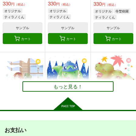
カート
カート
カート
330
330
330
円
円
円
（税込）
（税込）
（税込）
角と板と魔法記師6
○○を撫でるだけの簡
オリジナル
オリジナル
○○を撫でるだけの簡
オリジナル
寺埜樹羅
単なお仕事（3）
単なお仕事（2）
ティラノくん
ティラノくん
ティラノくん
とりからの巣
とりからの巣
寺埜樹羅
寺埜樹羅
とりからの巣
440
円
サンプル
サンプル
サンプル
（税込）
330
330
円
円
（税込）
（税込）
オリジナル
カート
カート
カート
オリジナル
オリジナル
ベル・メリオン
瀬川なでる
幡布れい
瀬川なでる
幡布れい
アシオ・グレース
ホワイト
幼なじみがティラノサ
幼なじみがティラノサ
山川道12
サンプル
サンプル
サンプル
ウルス7
ウルス9
とりからの巣
とりからの巣
とりからの巣
カート
カート
カート
330
円
（税込）
330
330
円
円
（税込）
（税込）
どっちん
ティラノくん
ティラノくん
ゲリラ レジスタン
もっとも清潔なもの
大越史記全書/陳紀
もっと見る！
ス/反政府活動マニュ
乱痴気事虫所
ナントカ堂
サンプル
サンプル
サンプル
アル
ミリタリーナレッジレ
110
110
円
円
（税込）
（税込）
作品詳細
作品詳細
作品詳細
ポーツ
オリジナル
砂虫隼
オリジナル
1,650
円
（税込）
オリジナル
幼なじみがティラノサ
幼なじみがティラノサ
幼なじみがティラノサ
ウルス5
ウルス4
ウルス3
サンプル
サンプル
サンプル
お支払い
とりからの巣
とりからの巣
とりからの巣