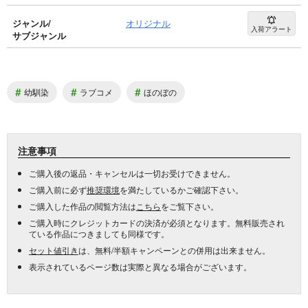
ジャンル/
オリジナル
入荷アラート
サブジャンル
#
#
#
幼馴染
ラブコメ
ほのぼの
注意事項
ご購入後の返品・キャンセルは一切お受けできません。
ご購入前に必ず
推奨環境
を満たしているかご確認下さい。
ご購入した作品の閲覧方法は
こちら
をご覧下さい。
ご購入時にクレジットカードの決済が必須となります。無料販売され
ている作品につきましても同様です。
セット値引き
は、無料/半額キャンペーンとの併用は出来ません。
表示されているページ数は実際と異なる場合がございます。