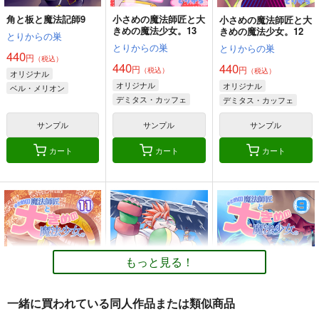
カート
カート
カート
角と板と魔法記師9
小さめの魔法師匠と大
小さめの魔法師匠と大
きめの魔法少女。13
きめの魔法少女。12
とりからの巣
とりからの巣
とりからの巣
440
円
（税込）
440
440
円
円
（税込）
（税込）
オリジナル
オリジナル
オリジナル
ベル・メリオン
デミタス・カッフェ
デミタス・カッフェ
アシオ・グレース
マフィン・フラガ
マフィン・フラガ
ホワイト
サンプル
サンプル
サンプル
ハルナス・アイザラ
ハルナス・アイザラ
カート
カート
カート
サークル「ユーリカ」
同人作家がクリスタだ
台所
百合アンソロジー２
けで作る同人誌の表紙
乱痴気事虫所
告白のすきまで×木枯
デザイン
ユーリカ
壱番地
らしのルーチェ
110
円
（税込）
330
1,100
円
円
（税込）
（税込）
オリジナル
砂虫隼
もっと見る！
オリジナル
オリジナル
サンプル
サンプル
サンプル
一緒に買われている同人作品または類似商品
カート
カート
カート