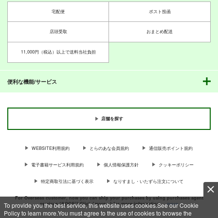
カート
カート
220
220
円
円
（税込）
（税込）
宅配便
ポスト投函
ハッピーシュート！6
小さめの魔法師匠と大
ハッピーシュート！5
オリジナル
寺埜樹羅
オリジナル
寺埜樹羅
きめの魔法少女。6
ティラノくん
ティラノくん
とりからの巣
とりからの巣
店頭受取
おまとめ配送
とりからの巣
440
440
円
円
サンプル
サンプル
（税込）
（税込）
440
11,000円（税込）以上で送料当社負担
円
（税込）
オリジナル
宙愛
オリジナル
宙愛
○○を撫でるだけの簡
○○を撫でるだけの簡
山川道17
カート
カート
オリジナル
倉戸タマ
倉戸タマ
単なお仕事（3）
単なお仕事（2）
とりからの巣
デミタス・カッフェ
とりからの巣
とりからの巣
便利な機能/サービス
マフィン・フラガ
330
円
（税込）
サンプル
サンプル
サンプル
330
330
ハルナス・アイザラ
円
円
（税込）
（税込）
どっちん
瀬川なでる
瀬川なでる
カート
カート
カート
サンプル
サンプル
サンプル
店舗を探す
作品詳細
作品詳細
作品詳細
WEBSITE利用規約
とらのあな会員規約
通信販売ポイント規約
電子書籍サービス利用規約
個人情報保護方針
クッキーポリシー
特定商取引法に基づく表示
なりすまし・いたずら注文について
For Overseas customer, now you can ship your purchases by using purchases agent
services “AOCS”! Click {more…} for more information …
more
To provide you the best service, this website uses cookies.See our Cookie
Policy to learn more.You must agree to the use of cookies to browse the