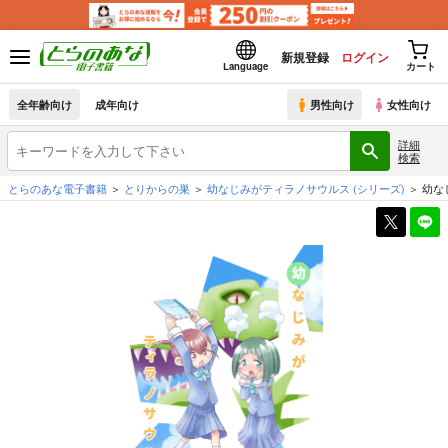
新規登録
ログイン
Language
カート
全年齢向け
成年向け
男性向け
女性向け
詳細
検索
とらのあな電子書籍
とりからの巣
幼なじみがティラノサウルス
(シリーズ)
幼な