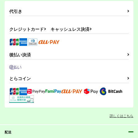
カート
カート
カート
330
330
330
円
円
円
（税込）
（税込）
（税込）
代引き
○○を撫でるだけの簡
小さめの魔法師匠と大
オリジナル
寺埜樹羅
オリジナル
寺埜樹羅
角と板と魔法記師5
オリジナル
寺埜樹羅
単なお仕事（1）
きめの魔法少女。7
ティラノくん
ティラノくん
ティラノくん
とりからの巣
とりからの巣
とりからの巣
440
クレジットカード
キャッシュレス決済
円
サンプル
サンプル
サンプル
（税込）
330
440
円
円
（税込）
（税込）
オリジナル
カート
カート
カート
オリジナル
オリジナル
ベル・メリオン
角と板と魔法記師8
ロボットJSにスキは
山川道8
瀬川なでる
幡布れい
デミタス・カッフェ
アシオ・グレース
ありません！！8
マフィン・フラガ
とりからの巣
とりからの巣
後払い決済
ホワイト
サンプル
サンプル
サンプル
とりからの巣
ハルナス・アイザラ
440
330
円
円
（税込）
（税込）
440
円
カート
カート
カート
（税込）
ベル・メリオン
どっちん
ぎんか
とらコイン
サンプル
サンプル
サンプル
竜の飼い方教えます
転生？したら、アンド
26
ロイドでおんなの子
作品詳細
作品詳細
作品詳細
乱痴気事虫所
箱庭のアリス
110
660
円
円
（税込）
（税込）
オリジナル
オリジナル
詳しくはこちら
東秋院鈴子
幼なじみがティラノサ
幼なじみがティラノサ
ファースト
平公平
ウルス２
ウルス
サンプル
サンプル
配送
とりからの巣
とりからの巣