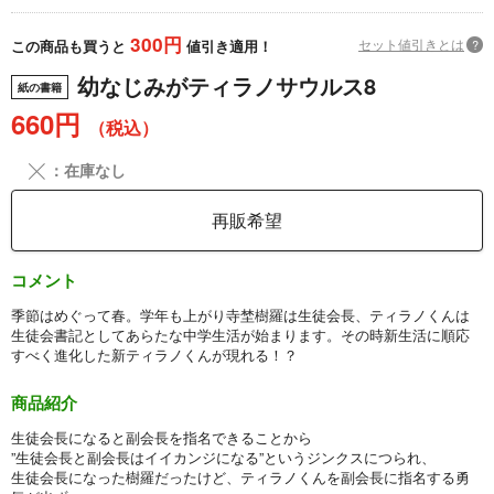
300円
セット値引きとは
?
この商品も買うと
値引き適用！
幼なじみがティラノサウルス8
紙の書籍
660円
（税込）
╳
：在庫なし
再販希望
コメント
季節はめぐって春。学年も上がり寺埜樹羅は生徒会長、ティラノくんは
生徒会書記としてあらたな中学生活が始まります。その時新生活に順応
すべく進化した新ティラノくんが現れる！？
商品紹介
生徒会長になると副会長を指名できることから
”生徒会長と副会長はイイカンジになる”というジンクスにつられ、
生徒会長になった樹羅だったけど、ティラノくんを副会長に指名する勇