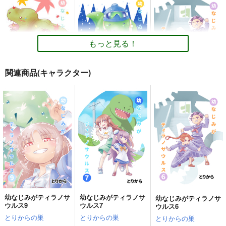
角と板と魔法記師8
角と板と魔法記師7
小さめの魔法師匠と大
きめの魔法少女。8
とりからの巣
とりからの巣
とりからの巣
440
440
もっと見る！
円
円
（税込）
（税込）
440
円
（税込）
オリジナル
オリジナル
オリジナル
ベル・メリオン
ベル・メリオン
関連商品(キャラクター)
デミタス・カッフェ
アシオ・グレース
アシオ・グレース
マフィン・フラガ
ホワイト
ホワイト
サンプル
サンプル
サンプル
ハルナス・アイザラ
幼なじみがティラノサ
幼なじみがティラノサ
幼なじみがティラノサ
ウルス3
ウルス4
カート
カート
カート
ウルス6
とりからの巣
とりからの巣
とりからの巣
逢魔ヶ屋 2 「コトダ
君があこがれ 7
330
330
スナイパー
330
円
円
円
（税込）
（税込）
（税込）
マ」
The Basics
ゆゆ
寺埜樹羅
寺埜樹羅
寺埜樹羅
ぽっぽこっこ
ミリタリーナレッジレ
330
円
（税込）
サンプル
サンプル
サンプル
ポーツ
110
円
（税込）
オリジナル
1,650
作品詳細
作品詳細
作品詳細
オリジナル
円
（税込）
オリジナル
幼なじみがティラノサ
幼なじみがティラノサ
幼なじみがティラノサ
ウルス9
ウルス7
ウルス6
サンプル
サンプル
サンプル
とりからの巣
とりからの巣
とりからの巣