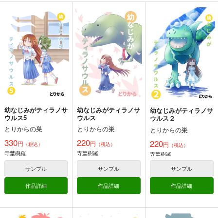
小さめの魔法師匠と大
小さめの魔法師匠と大
小さめの魔法師匠と大
きめの魔法少女。11
きめの魔法少女。10
きめの魔法少女。9
とりからの巣
とりからの巣
とりからの巣
440
440
440
円
円
円
（税込）
（税込）
（税込）
オリジナル
オリジナル
オリジナル
デミタス・カッフェ
デミタス・カッフェ
デミタス・カッフェ
マフィン・フラガ
マフィン・フラガ
マフィン・フラガ
サンプル
サンプル
サンプル
ハルナス・アイザラ
ハルナス・アイザラ
ハルナス・アイザラ
カート
カート
カート
幼なじみがティラノサ
幼なじみがティラノサ
幼なじみがティラノサ
ウルス5
ウルス
ウルス２
オリジナル同人て売れ
残夏の家出（総集編）
ミカゲはミカゲの背後
とりからの巣
とりからの巣
とりからの巣
るの？＋オリジナル同
霊
amaretto
330
220
220
人の電子書籍て売れる
円
円
円
（税込）
（税込）
（税込）
ぽっぽこっこ
まるちぷるCAFE
の？etc…～なんだか
1,599
寺埜樹羅
寺埜樹羅
寺埜樹羅
円
（税込）
んだ赤字出さず20年
110
110
円
円
（税込）
（税込）
オリジナル
続いたよ記録～
サンプル
サンプル
サンプル
オリジナル
オリジナル
ミカゲ
アイラ
作品詳細
作品詳細
作品詳細
サンプル
サンプル
サンプル
カート
カート
カート