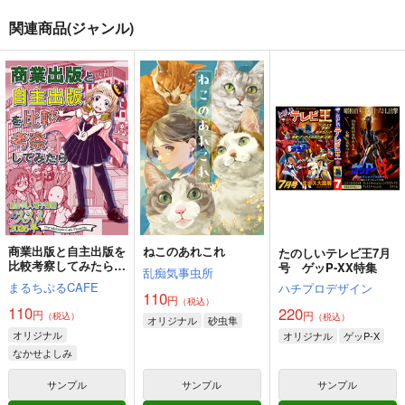
関連商品(ジャンル)
商業出版と自主出版を
ねこのあれこれ
たのしいテレビ王7月
比較考察してみたら
号 ゲッP-XX特集
乱痴気事虫所
創作同人電子書籍のス
まるちぷるCAFE
ハチプロデザイン
スメ2026年
110
円
（税込）
110
220
円
円
（税込）
（税込）
オリジナル
砂虫隼
オリジナル
オリジナル
ゲッP-X
なかせよしみ
頼子さん
サンプル
サンプル
サンプル
きんどるちゃん