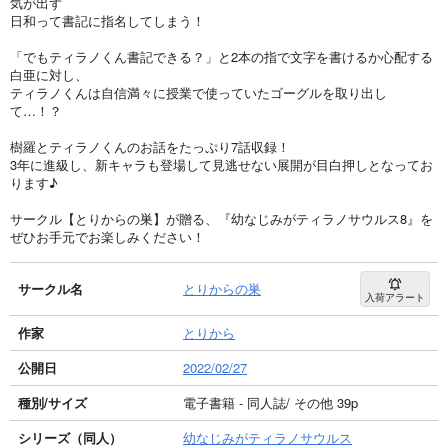
気が出ず
日和って書記に指名してしまう！
「でもティラノくん書記できる？」と2本の指で文字を書けるか心配する
白亜に対し、
ティラノくんは自信満々に授業で使っていたゴーグルを取り出し
て…！？
樹羅とティラノくんのお話をたっぷり7話収録！
3年に進級し、新キャラも登場して見逃せない展開が目白押しとなってお
ります♪
サークル【とりからの巣】が贈る、『幼なじみがティラノサウルス8』を
ぜひお手元でお楽しみください！
サークル名
とりからの巣
入荷アラート
作家
とりから
公開日
2022/02/27
種別/サイズ
電子書籍 - 同人誌/ その他 39p
シリーズ（同人）
幼なじみがティラノサウルス