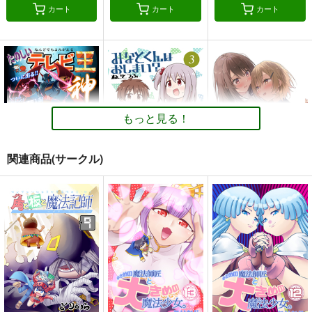
カート
カート
カート
もっと見る！
関連商品(サークル)
たのしいテレビ王6月
みなとくんはおしま
サークル「ユーリカ」
号
い？３
百合アンソロジー３
不埒な契約×君色ステ
ハチプロデザイン
GRINP
ユーリカ
ラリウム
220
550
330
円
円
円
（税込）
（税込）
（税込）
オリジナル
ゲッP-X
オリジナル
オリジナル
千川みなと
桜田ゆうた
サンプル
サンプル
サンプル