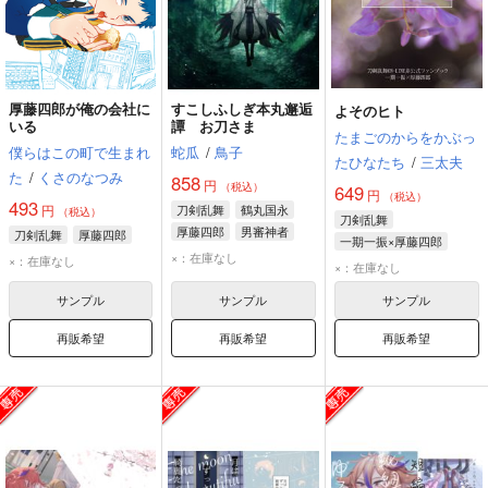
厚藤四郎が俺の会社に
すこしふしぎ本丸邂逅
よそのヒト
いる
譚 お刀さま
たまごのからをかぶっ
僕らはこの町で生まれ
蛇瓜
/
鳥子
たひなたち
/
三太夫
た
/
くさのなつみ
858
円
（税込）
649
円
（税込）
493
円
刀剣乱舞
鶴丸国永
（税込）
刀剣乱舞
厚藤四郎
男審神者
刀剣乱舞
厚藤四郎
一期一振×厚藤四郎
×：在庫なし
×：在庫なし
一期一振
厚藤四郎
×：在庫なし
サンプル
サンプル
サンプル
再販希望
再販希望
再販希望