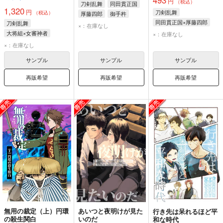
493
円
（税込）
刀剣乱舞
同田貫正国
1,320
円
刀剣乱舞
（税込）
厚藤四郎
御手杵
同田貫正国×厚藤四郎
刀剣乱舞
×：在庫なし
同田貫正国
厚藤四郎
大将組×女審神者
×：在庫なし
女審神者
薬研藤四郎
×：在庫なし
厚藤四郎
サンプル
サンプル
サンプル
再販希望
再販希望
再販希望
無用の裁定（上）円環
あいつと夜明けが見た
行き先は呆れるほど平
の殺生関白
いのだ
和な時代