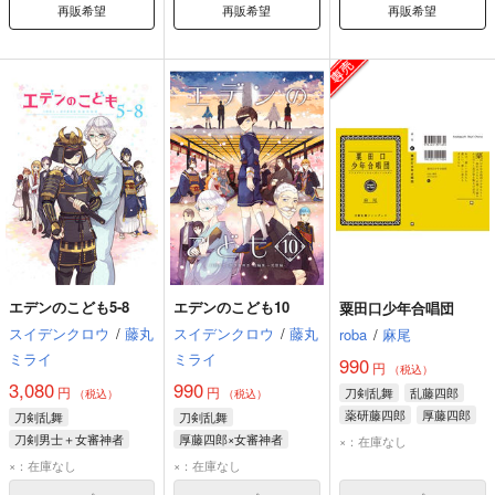
再販希望
再販希望
再販希望
エデンのこども5-8
エデンのこども10
粟田口少年合唱団
スイデンクロウ
/
藤丸
スイデンクロウ
/
藤丸
roba
/
麻尾
ミライ
ミライ
990
円
（税込）
3,080
990
円
円
刀剣乱舞
乱藤四郎
（税込）
（税込）
薬研藤四郎
厚藤四郎
刀剣乱舞
刀剣乱舞
刀剣男士＋女審神者
厚藤四郎×女審神者
×：在庫なし
女審神者
厚藤四郎
厚藤四郎
女審神者
×：在庫なし
×：在庫なし