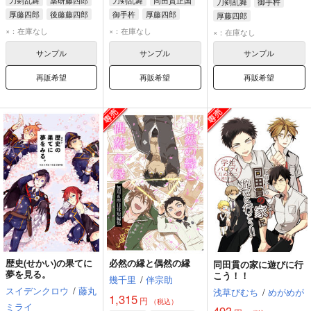
刀剣乱舞
薬研藤四郎
刀剣乱舞
同田貫正国
刀剣乱舞
御手杵
厚藤四郎
後藤藤四郎
御手杵
厚藤四郎
厚藤四郎
×：在庫なし
×：在庫なし
×：在庫なし
サンプル
サンプル
サンプル
再販希望
再販希望
再販希望
歴史(せかい)の果てに
必然の縁と偶然の縁
同田貫の家に遊びに行
夢を見る。
こう！！
幾千里
/
伴宗助
スイデンクロウ
/
藤丸
浅草びむち
/
めがめが
1,315
円
（税込）
ミライ