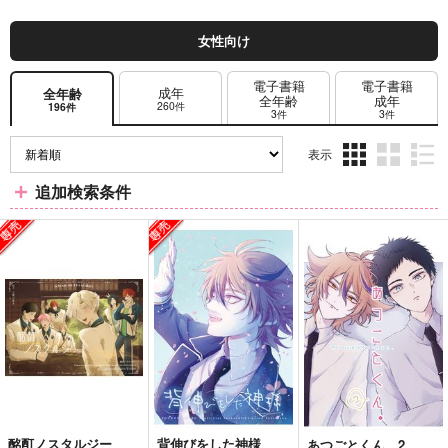
女性向け
電子書籍
電子書籍
成年
全年齢
全年齢
成年
260件
196件
3件
3件
表示
3カ
2カ
1カ
追加検索条件
ラ
ラ
ラ
ム
ム
ム
表
表
表
示
示
示
酩酊ノスタルジー
背伸びをした神様
あつごとくん。2