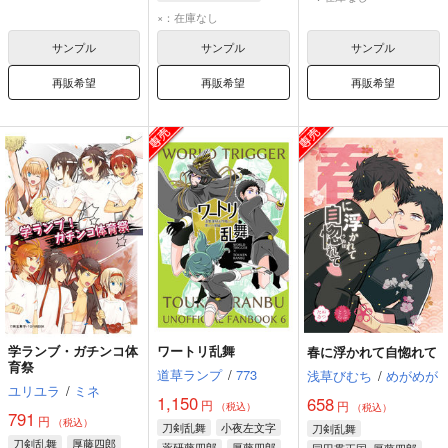
厚藤四郎
一期一振
×：在庫なし
サンプル
サンプル
サンプル
再販希望
再販希望
再販希望
学ランブ・ガチンコ体
ワートリ乱舞
春に浮かれて自惚れて
育祭
道草ランプ
/
773
浅草びむち
/
めがめが
ユリユラ
/
ミネ
1,150
658
円
円
（税込）
（税込）
791
円
（税込）
刀剣乱舞
小夜左文字
刀剣乱舞
刀剣乱舞
厚藤四郎
薬研藤四郎
厚藤四郎