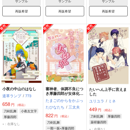
サンプル
サンプル
サンプル
再販希望
再販希望
再販希望
小夜の中山のはなし
審神者、体調不良につ
たいへん上手に言えま
き厚藤四郎が女体化し
した
道草ランプ
/
773
ました。
たまごのからをかぶっ
ユリユラ
/
ミネ
658
円
（税込）
たひなたち
/
三太夫
449
円
（税込）
刀剣乱舞
小夜左文字
822
円
刀剣乱舞
厚藤四郎
（税込）
厚藤四郎
薬研藤四郎
刀剣乱舞
×：在庫なし
信濃藤四郎
一期一振×厚藤四郎
×：在庫なし