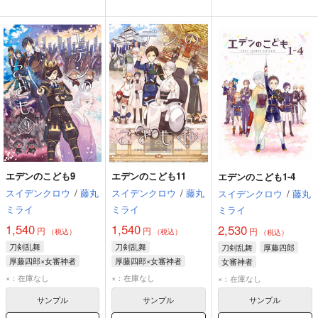
エデンのこども9
エデンのこども11
エデンのこども1-4
スイデンクロウ
/
藤丸
スイデンクロウ
/
藤丸
スイデンクロウ
/
藤丸
ミライ
ミライ
ミライ
1,540
1,540
2,530
円
円
円
（税込）
（税込）
（税込）
刀剣乱舞
刀剣乱舞
刀剣乱舞
厚藤四郎
厚藤四郎×女審神者
厚藤四郎×女審神者
女審神者
厚藤四郎
女審神者
厚藤四郎
女審神者
×：在庫なし
×：在庫なし
×：在庫なし
燭台切光忠
サンプル
サンプル
サンプル