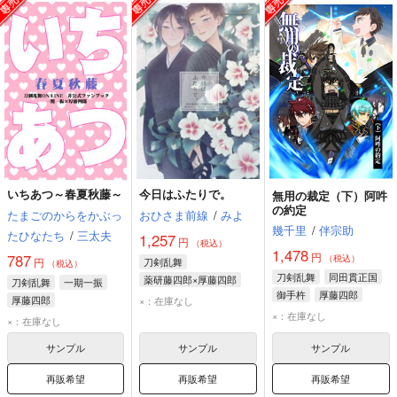
いちあつ～春夏秋藤～
今日はふたりで。
無用の裁定（下）阿吽
の約定
たまごのからをかぶっ
おひさま前線
/
みよ
幾千里
/
伴宗助
たひなたち
/
三太夫
1,257
円
（税込）
1,478
円
787
（税込）
円
刀剣乱舞
（税込）
刀剣乱舞
同田貫正国
薬研藤四郎×厚藤四郎
刀剣乱舞
一期一振
御手杵
厚藤四郎
薬研藤四郎
厚藤四郎
厚藤四郎
×：在庫なし
×：在庫なし
×：在庫なし
サンプル
サンプル
サンプル
再販希望
再販希望
再販希望