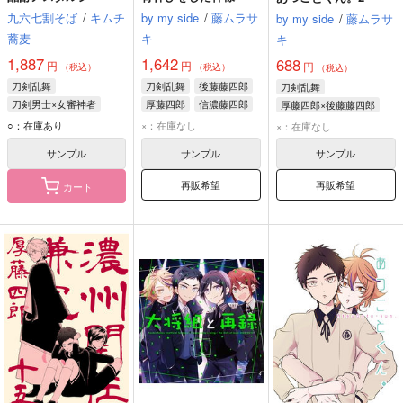
九六七割そば
/
キムチ
by my side
/
藤ムラサ
by my side
/
藤ムラサ
蕎麦
キ
キ
1,887
1,642
688
円
円
円
（税込）
（税込）
（税込）
刀剣乱舞
刀剣乱舞
後藤藤四郎
刀剣乱舞
刀剣男士×女審神者
厚藤四郎
信濃藤四郎
厚藤四郎×後藤藤四郎
五虎退
厚藤四郎
厚藤四郎
後藤藤四郎
○：在庫あり
×：在庫なし
×：在庫なし
秋田藤四郎
サンプル
サンプル
サンプル
再販希望
再販希望
カート