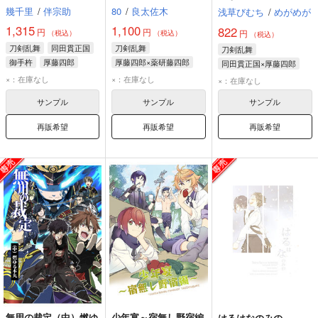
幾千里
/
伴宗助
80
/
良太佐木
浅草びむち
/
めがめが
1,315
1,100
822
円
円
円
（税込）
（税込）
（税込）
刀剣乱舞
同田貫正国
刀剣乱舞
刀剣乱舞
御手杵
厚藤四郎
厚藤四郎×薬研藤四郎
同田貫正国×厚藤四郎
厚藤四郎
薬研藤四郎
同田貫正国
厚藤四郎
×：在庫なし
×：在庫なし
×：在庫なし
サンプル
サンプル
サンプル
再販希望
再販希望
再販希望
無用の裁定（中）燃ゆ
少年宴～宿無し野宿編
はるはなのみの