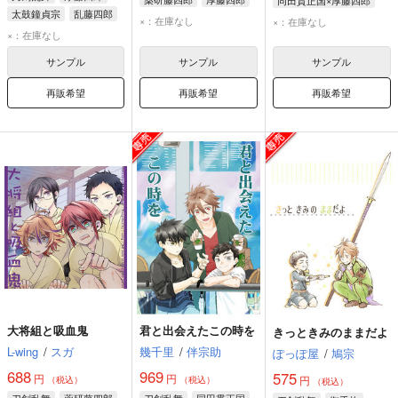
同田貫正国×厚藤四郎
太鼓鐘貞宗
乱藤四郎
同田貫正国
厚藤四郎
×：在庫なし
×：在庫なし
×：在庫なし
サンプル
サンプル
サンプル
再販希望
再販希望
再販希望
大将組と吸血鬼
君と出会えたこの時を
きっときみのままだよ
L-wing
/
スガ
幾千里
/
伴宗助
ぽっぽ屋
/
鳩宗
688
969
575
円
円
円
（税込）
（税込）
（税込）