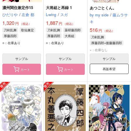
濃州関住兼定作15
大将組と再録 1
あつごとくん。
ひだりや
/
左倉 都
L-wing
/
スガ
by my side
/
藤ムラサ
キ
1,320
1,887
円
円
（税込）
（税込）
516
刀剣乱舞
歌仙兼定
刀剣乱舞
薬研藤四郎
円
（税込）
厚藤四郎
厚藤四郎
大将組
刀剣乱舞
○：在庫あり
○：在庫あり
厚藤四郎×後藤藤四郎
厚藤四郎
後藤藤四郎
×：在庫なし
サンプル
サンプル
サンプル
再販希望
カート
カート