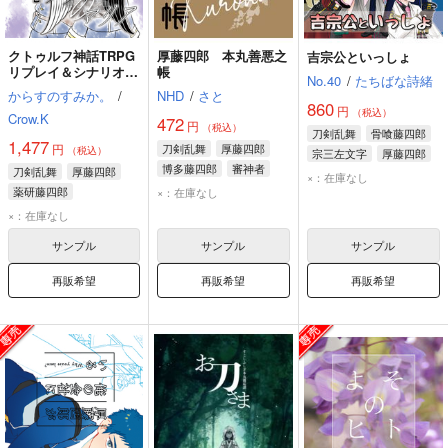
クトゥルフ神話TRPG
厚藤四郎 本丸善悪之
吉宗公といっしょ
リプレイ＆シナリオ
帳
No.40
/
たちばな詩緒
『モノクロのマリア』
からすのすみか。
/
NHD
/
さと
860
円
（税込）
Crow.K
472
円
（税込）
刀剣乱舞
骨喰藤四郎
1,477
円
刀剣乱舞
厚藤四郎
（税込）
宗三左文字
厚藤四郎
博多藤四郎
審神者
刀剣乱舞
厚藤四郎
×：在庫なし
薬研藤四郎
×：在庫なし
博多藤四郎
×：在庫なし
サンプル
サンプル
サンプル
再販希望
再販希望
再販希望