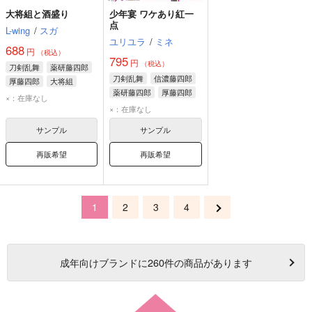
大将組と酒盛り
少年宴 ワケあり紅一
点
L-wing
/
スガ
ユリユラ
/
ミネ
688
円
（税込）
795
円
（税込）
刀剣乱舞
薬研藤四郎
刀剣乱舞
信濃藤四郎
厚藤四郎
大将組
薬研藤四郎
厚藤四郎
×：在庫なし
×：在庫なし
サンプル
サンプル
再販希望
再販希望
1
2
3
4
成年
向けブランドに
260
件の商品があります