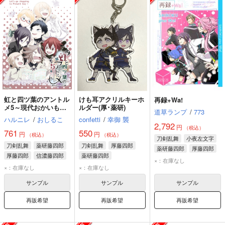
虹と四ツ葉のアントル
けも耳アクリルキーホ
再録+Wa!
メ5～現代おかいもの
ルダー(厚･薬研)
道草ランプ
/
773
編
ハルニレ
/
おしるこ
confetti
/
幸御 襲
2,792
円
（税込）
761
550
円
円
（税込）
（税込）
刀剣乱舞
小夜左文字
刀剣乱舞
薬研藤四郎
刀剣乱舞
厚藤四郎
薬研藤四郎
厚藤四郎
厚藤四郎
信濃藤四郎
薬研藤四郎
×：在庫なし
×：在庫なし
×：在庫なし
サンプル
サンプル
サンプル
再販希望
再販希望
再販希望