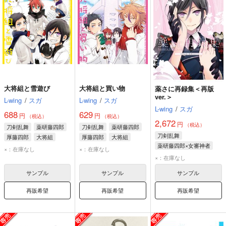
大将組と雪遊び
大将組と買い物
薬さに再録集＜再版
ver.＞
L-wing
/
スガ
L-wing
/
スガ
L-wing
/
スガ
688
629
円
円
（税込）
（税込）
2,672
円
（税込）
刀剣乱舞
薬研藤四郎
刀剣乱舞
薬研藤四郎
刀剣乱舞
厚藤四郎
大将組
厚藤四郎
大将組
薬研藤四郎×女審神者
×：在庫なし
×：在庫なし
薬研藤四郎
厚藤四郎
×：在庫なし
サンプル
サンプル
サンプル
再販希望
再販希望
再販希望