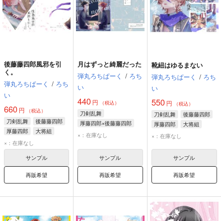
後藤藤四郎風邪を引
月はずっと綺麗だった
靴紐はゆるまない
く。
弾丸ろちぱーく
/
ろち
弾丸ろちぱーく
/
ろち
弾丸ろちぱーく
/
ろち
い
い
い
440
550
円
円
（税込）
（税込）
660
円
（税込）
刀剣乱舞
刀剣乱舞
後藤藤四郎
刀剣乱舞
後藤藤四郎
厚藤四郎×後藤藤四郎
厚藤四郎
大将組
厚藤四郎
大将組
後藤藤四郎
厚藤四郎
×：在庫なし
×：在庫なし
×：在庫なし
大将組
サンプル
サンプル
サンプル
再販希望
再販希望
再販希望