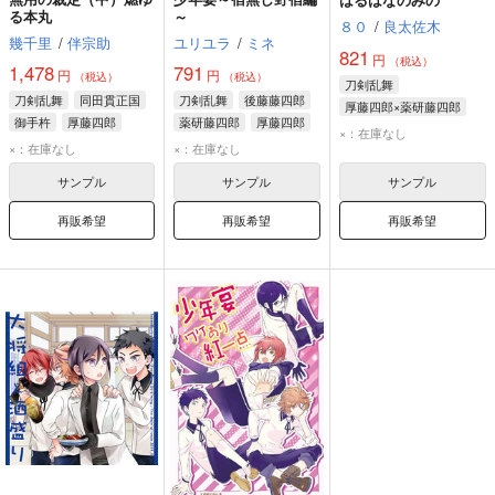
る本丸
～
８０
/
良太佐木
幾千里
/
伴宗助
ユリユラ
/
ミネ
821
円
（税込）
1,478
791
円
円
（税込）
（税込）
刀剣乱舞
刀剣乱舞
同田貫正国
刀剣乱舞
後藤藤四郎
厚藤四郎×薬研藤四郎
御手杵
厚藤四郎
薬研藤四郎
厚藤四郎
薬研藤四郎
厚藤四郎
×：在庫なし
×：在庫なし
×：在庫なし
サンプル
サンプル
サンプル
再販希望
再販希望
再販希望