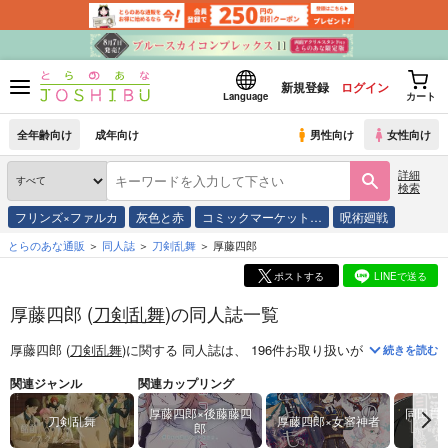
新規登録
ログイン
Language
カート
全年齢向け
成年向け
男性向け
女性向け
詳細
検索
フリンズ×ファルカ
灰色と赤
コミックマーケット…
呪術廻戦
とらのあな通販
同人誌
刀剣乱舞
厚藤四郎
ポストする
LINEで送る
厚藤四郎 (
刀剣乱舞
)の同人誌一覧
厚藤四郎 (
刀剣乱舞
)
に関する
同人誌
は、
196
件お取り扱いがございます。
続きを読む
関連ジャンル
関連カップリング
厚藤四郎×後藤藤四
同田貫
刀剣乱舞
厚藤四郎×女審神者
郎