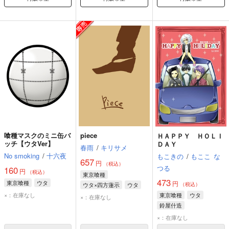
喰種マスクのミニ缶バ
piece
ＨＡＰＰＹ ＨＯＬＩ
ッチ【ウタVer】
ＤＡＹ
春雨
/
キリサメ
No smoking
/
十六夜
もこきの
/
もここ
な
657
円
（税込）
つる
160
円
（税込）
東京喰種
473
東京喰種
ウタ
円
ウタ×四方蓮示
ウタ
（税込）
×：在庫なし
四方蓮示
東京喰種
ウタ
×：在庫なし
鈴屋什造
×：在庫なし