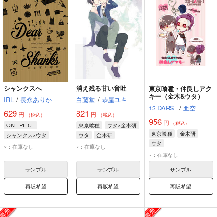
シャンクスへ
消え残る甘い音吐
東京喰種・仲良しアク
キー（金木&ウタ）
IRL
/
長永ありか
白藤堂
/
恭屋ユキ
12-DARS-
/
亜空
629
821
円
円
（税込）
（税込）
956
円
（税込）
ONE PIECE
東京喰種
ウタ×金木研
東京喰種
金木研
シャンクス×ウタ
ウタ
金木研
ウタ
シャンクス
ウタ
×：在庫なし
×：在庫なし
×：在庫なし
サンプル
サンプル
サンプル
再販希望
再販希望
再販希望