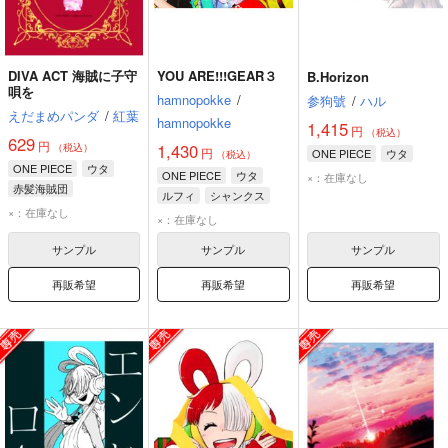
DIVA ACT 海賊に子守
YOU ARE!!!GEAR３
B.Horizon
唄を
hamnopokke
/
参狗號
/
ハル
えだまめパンダ
/
紅葉
hamnopokke
1,415
円
（税込）
629
円
1,430
（税込）
円
ONE PIECE
ウタ
（税込）
ONE PIECE
ウタ
ONE PIECE
ウタ
×：在庫なし
赤髪海賊団
ルフィ
シャンクス
×：在庫なし
×：在庫なし
サンプル
サンプル
サンプル
再販希望
再販希望
再販希望