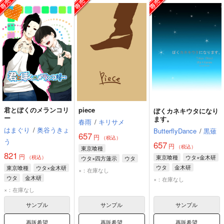
君とぼくのメランコリ
piece
ぼくカネキウタになり
ー
ます。
春雨
/
キリサメ
はまぐり
/
奥谷うきょ
ButterflyDance
/
黒薙
657
円
（税込）
う
657
円
（税込）
東京喰種
821
円
東京喰種
ウタ×金木研
（税込）
ウタ×四方蓮示
ウタ
ウタ
金木研
東京喰種
ウタ×金木研
四方蓮示
×：在庫なし
ウタ
金木研
×：在庫なし
×：在庫なし
サンプル
サンプル
サンプル
再販希望
再販希望
再販希望