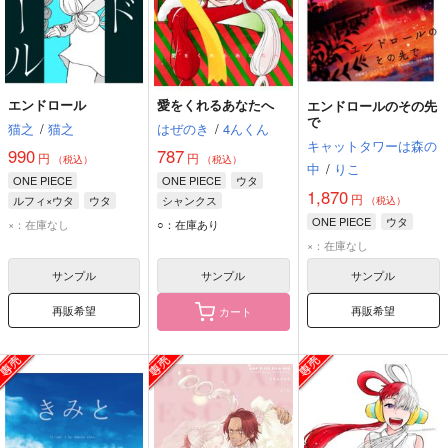
エンドロール
愛をくれるあなたへ
エンドロールのその先
で
猫之
/
猫之
はぜのき
/
4んくん
キャットタワーは森の
990
787
円
円
（税込）
（税込）
中
/
りこ
ONE PIECE
ONE PIECE
ウタ
1,870
円
ルフィ×ウタ
ウタ
シャンクス
（税込）
シャンクス
ONE PIECE
ウタ
×：在庫なし
○：在庫あり
×：在庫なし
サンプル
サンプル
サンプル
再販希望
再販希望
カート