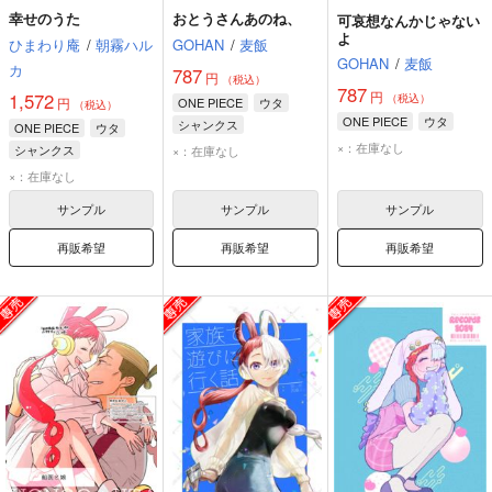
幸せのうた
おとうさんあのね、
可哀想なんかじゃない
よ
ひまわり庵
/
朝霧ハル
GOHAN
/
麦飯
GOHAN
/
麦飯
カ
787
円
（税込）
787
円
1,572
（税込）
円
ONE PIECE
ウタ
（税込）
ONE PIECE
ウタ
シャンクス
ONE PIECE
ウタ
×：在庫なし
シャンクス
×：在庫なし
赤髪海賊団
×：在庫なし
サンプル
サンプル
サンプル
再販希望
再販希望
再販希望