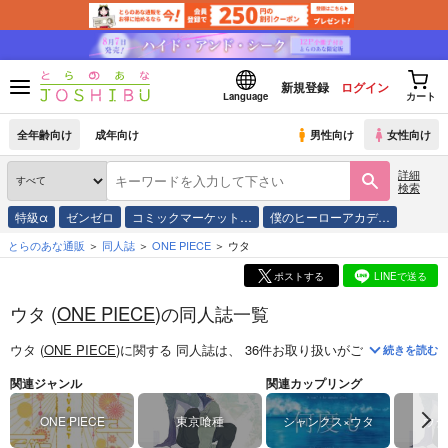
新規登録
ログイン
Language
カート
全年齢向け
成年向け
男性向け
女性向け
詳細
検索
特級α
ゼンゼロ
コミックマーケット…
僕のヒーローアカデ…
とらのあな通販
同人誌
ONE PIECE
ウタ
ポストする
LINEで送る
ウタ (
ONE PIECE
)の同人誌一覧
ウタ (
ONE PIECE
)
に関する
同人誌
は、
36
件お取り扱いがございます。
「
続きを読む
関連ジャンル
関連カップリング
ONE PIECE
東京喰種
シャンクス×ウタ
ウタ