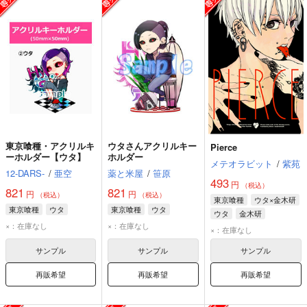
東京喰種・アクリルキ
ウタさんアクリルキー
Pierce
ーホルダー【ウタ】
ホルダー
メテオラビット
/
紫苑
12-DARS-
/
亜空
薬と米屋
/
笹原
493
円
（税込）
821
821
円
円
（税込）
（税込）
東京喰種
ウタ×金木研
東京喰種
ウタ
東京喰種
ウタ
ウタ
金木研
×：在庫なし
×：在庫なし
×：在庫なし
サンプル
サンプル
サンプル
再販希望
再販希望
再販希望