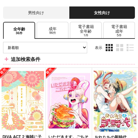
男性向け
女性向け
電子書籍
電子書籍
成年
全年齢
全年齢
成年
96件
36件
1件
5件
表示
3カ
2カ
1カ
追加検索条件
ラ
ラ
ラ
ム
ム
ム
表
表
表
示
示
示
DIVA ACT 2 海賊に子
いただきます。ごちそ
おれたちの新時代