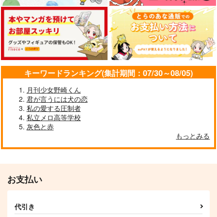
キーワードランキング(集計期間：07/30～08/05)
月刊少女野崎くん
君が言うには犬の恋
私の愛する圧制者
私立メロ高等学校
灰色と赤
もっとみる
お支払い
代引き