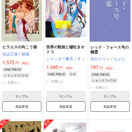
ヒラエスの向こう側
世界の歌姫と嘘吐きオ
レッド・フォース号の
トコ
幽霊
缶詰工場
/
鯖猫
シャッター書店
/
すぅ
羊のドリー
/
ちどり
1,572
円
（税込）
1,045
787
円
円
（税込）
（税込）
ONE PIECE
ONE PIECE
ウタ
ONE PIECE
シャンクス×ウタ
シャンクス×ウタ
×：在庫なし
シャンクス
ウタ
×：在庫なし
シャンクス
ウタ
×：在庫なし
サンプル
サンプル
サンプル
再販希望
再販希望
再販希望