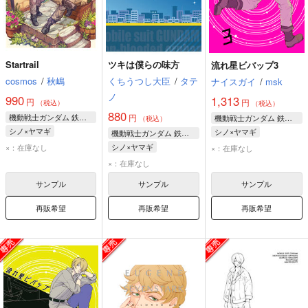
Startrail
ツキは僕らの味方
流れ星ビバップ3
cosmos
/
秋嶋
くちうつし大臣
/
タテ
ナイスガイ
/
msk
ノ
990
1,313
円
円
（税込）
（税込）
880
機動戦士ガンダム 鉄血のオルフェンズ
円
機動戦士ガンダム 鉄血のオルフェンズ
（税込）
シノ×ヤマギ
シノ×ヤマギ
機動戦士ガンダム 鉄血のオルフェンズ
ノルバ・シノ
ユージン・セブンスターク
シノ×ヤマギ
×：在庫なし
×：在庫なし
ヤマギ・ギルマトン
ノルバ・シノ
ノルバ・シノ
×：在庫なし
ヤマギ・ギルマトン
ヤマギ・ギルマトン
サンプル
サンプル
サンプル
再販希望
再販希望
再販希望