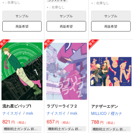
ヤマギ・ギルマトン
ノルバ・シノ
×：在庫なし
×：在庫なし
ノルバ・シノ
×：在庫なし
ユージン・セブンスターク
ヤマギ・ギルマトン
ヤマギ・ギルマトン
サンプル
サンプル
サンプル
再販希望
再販希望
再販希望
流れ星ビバップ1
ラブリーライフ２
アナザーエデン
ナイスガイ
/
msk
ナイスガイ
/
msk
MILLICO
/
櫻カナ
821
657
788
円
円
円
（税込）
（税込）
（税込）
機動戦士ガンダム 鉄血のオルフェンズ
機動戦士ガンダム 鉄血のオルフェンズ
機動戦士ガンダム 鉄血のオルフェンズ