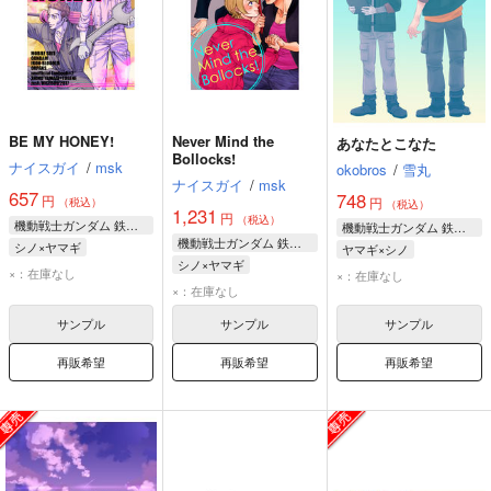
BE MY HONEY!
Never Mind the
あなたとこなた
Bollocks!
ナイスガイ
/
msk
okobros
/
雪丸
ナイスガイ
/
msk
657
748
円
円
（税込）
（税込）
1,231
円
（税込）
機動戦士ガンダム 鉄血のオルフェンズ
機動戦士ガンダム 鉄血のオルフェンズ
機動戦士ガンダム 鉄血のオルフェンズ
シノ×ヤマギ
ヤマギ×シノ
シノ×ヤマギ
ノルバ・シノ
ヤマギ・ギルマトン
×：在庫なし
×：在庫なし
ノルバ・シノ
×：在庫なし
ヤマギ・ギルマトン
ノルバ・シノ
ヤマギ・ギルマトン
ユージン・セブンスターク
サンプル
サンプル
サンプル
ユージン・セブンスターク
再販希望
再販希望
再販希望