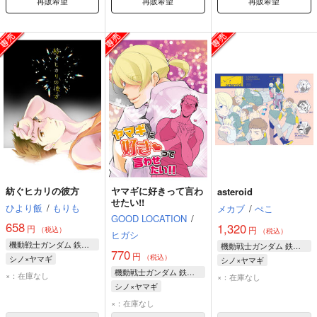
再販希望
再販希望
再販希望
紡ぐヒカリの彼方
ヤマギに好きって言わ
asteroid
せたい!!
ひより飯
/
もりも
メカブ
/
ぺこ
GOOD LOCATION
/
658
1,320
円
円
（税込）
（税込）
ヒガシ
機動戦士ガンダム 鉄血のオルフェンズ
機動戦士ガンダム 鉄血のオルフェンズ
770
円
（税込）
シノ×ヤマギ
シノ×ヤマギ
機動戦士ガンダム 鉄血のオルフェンズ
ノルバ・シノ
ノルバ・シノ
×：在庫なし
×：在庫なし
シノ×ヤマギ
ヤマギ・ギルマトン
ヤマギ・ギルマトン
ノルバ・シノ
×：在庫なし
ヤマギ・ギルマトン