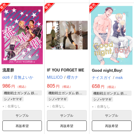
流星群
IF YOU FORGET ME
Good night,Boy!
oiz6
/
音無よいか
MILLICO
/
櫻カナ
ナイスガイ
/
msk
986
805
658
円
円
円
（税込）
（税込）
（税込）
機動戦士ガンダム 鉄血のオルフェンズ
機動戦士ガンダム 鉄血のオルフェンズ
機動戦士ガンダム 鉄血のオルフェンズ
シノ×ヤマギ
シノ×ヤマギ
シノ×ヤマギ
ノルバ・シノ
ノルバ・シノ
ノルバ・シノ
×：在庫なし
×：在庫なし
×：在庫なし
ヤマギ・ギルマトン
ヤマギ・ギルマトン
ヤマギ・ギルマトン
サンプル
サンプル
サンプル
再販希望
再販希望
再販希望