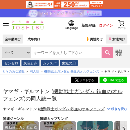
新規登録
ログイン
Language
カート
全年齢向け
成年向け
男性向け
女性向け
詳細
検索
ゼンゼロ
灰色と赤
カラスバ
鬼滅の刃
とらのあな通販
同人誌
機動戦士ガンダム 鉄血のオルフェンズ
ヤマギ・ギルマト
ポストする
LINEで送る
ヤマギ・ギルマトン (
機動戦士ガンダム 鉄血のオル
フェンズ
)の同人誌一覧
ヤマギ・ギルマトン (
機動戦士ガンダム 鉄血のオルフェンズ
)
に関する
同人
続きを読む
関連ジャンル
関連カップリング
機動戦士ガンダム 鉄
シノ×
シノ×ヤマギ
ヤマギ×シノ