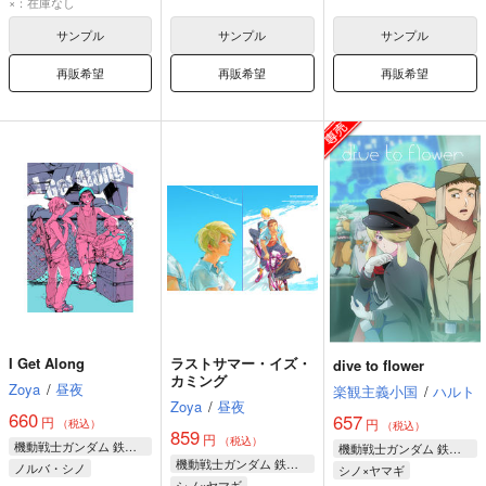
×：在庫なし
ヤマギ・ギルマトン
ヤマギ・ギルマトン
ヤマギ・ギルマトン
サンプル
サンプル
サンプル
ユージン・セブンスターク
再販希望
再販希望
再販希望
I Get Along
ラストサマー・イズ・
dive to flower
カミング
Zoya
/
昼夜
楽観主義小国
/
ハルト
Zoya
/
昼夜
660
657
円
円
（税込）
（税込）
859
円
（税込）
機動戦士ガンダム 鉄血のオルフェンズ
機動戦士ガンダム 鉄血のオルフェンズ
機動戦士ガンダム 鉄血のオルフェンズ
ノルバ・シノ
シノ×ヤマギ
シノ×ヤマギ