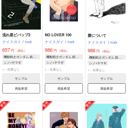
流れ星ビバップ2
NO LOVER 100
愛について
ナイスガイ
/
msk
ナイスガイ
/
msk
ナイスガイ
/
msk
657
986
986
円
円
円
（税込）
（税込）
（税込）
機動戦士ガンダム 鉄血のオルフェンズ
機動戦士ガンダム 鉄血のオルフェンズ
機動戦士ガンダム 鉄血のオルフェンズ
シノ×ヤマギ
シノ×ヤマギ
シノ×ヤマギ
ユージン・セブンスターク
ユージン・セブンスターク
ノルバ・シノ
×：在庫なし
×：在庫なし
×：在庫なし
ヤマギ・ギルマトン
ノルバ・シノ
ヤマギ・ギルマトン
サンプル
サンプル
サンプル
ノルバ・シノ
ヤマギ・ギルマトン
再販希望
再販希望
再販希望