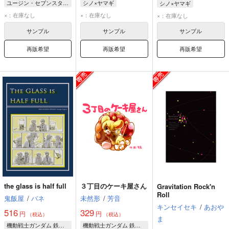
ユージン・セブンスターク
シノ×ヤマギ
シノ×ヤマギ
ヤマギ・ギルマトン
ノルバ・シノ
ノルバ・シノ
×：在庫なし
×：在庫なし
×：在庫なし
ノルバ・シノ
ヤマギ・ギルマトン
ヤマギ・ギルマトン
サンプル
サンプル
サンプル
再販希望
再販希望
再販希望
the glass is half full
３丁目のケーキ屋さん
Gravitation Rock'n
Roll
鬼飯屋
/
バネ
未然形
/
芳音
キンセイセキ
/
あおや
516
329
円
円
（税込）
（税込）
ま
機動戦士ガンダム 鉄血のオルフェンズ
機動戦士ガンダム 鉄血のオルフェンズ