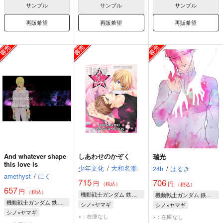
サンプル
サンプル
サンプル
再販希望
再販希望
再販希望
And whatever shape
しあわせのかぞく
瑞光
this love is
少年文化
/
大和名瀬
24h
/
はるき
amethyst
/
にく
715
706
円
円
（税込）
（税込）
657
円
（税込）
機動戦士ガンダム 鉄血のオルフェンズ
機動戦士ガンダム 鉄血のオルフェンズ
機動戦士ガンダム 鉄血のオルフェンズ
シノ×ヤマギ
シノ×ヤマギ
シノ×ヤマギ
ノルバ・シノ
ノルバ・シノ
×：在庫なし
×：在庫なし
ノルバ・シノ