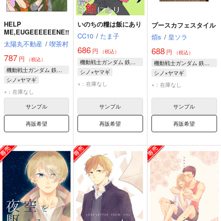
HELP
いのちの糧は飯にあり
プースカフェスタイル
ME,EUGEEEEEENE!!
CC10
/
たま子
煩s
/
皇ソラ
太陽丸不動産
/
喫茶村
686
688
円
円
（税込）
（税込）
787
円
（税込）
機動戦士ガンダム 鉄血のオルフェンズ
機動戦士ガンダム 鉄血のオルフェンズ
機動戦士ガンダム 鉄血のオルフェンズ
シノ×ヤマギ
シノ×ヤマギ
シノ×ヤマギ
ノルバ・シノ
三日月・オーガス
×：在庫なし
×：在庫なし
ユージン・セブンスターク
×：在庫なし
ヤマギ・ギルマトン
ヤマギ・ギルマトン
ヤマギ・ギルマトン
マクギリス・ファリド
サンプル
サンプル
サンプル
ノルバ・シノ
再販希望
再販希望
再販希望