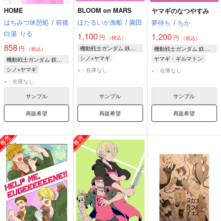
HOME
BLOOM on MARS
ヤマギのなつやすみ
はちみつ休憩処
/
前後
ほたるいか漁船
/
園田
夢待ち
/
ちか
白湯
りる
1,100
1,200
円
円
（税込）
（税込）
858
円
機動戦士ガンダム 鉄血のオルフェンズ
機動戦士ガンダム 鉄血のオルフェンズ
（税込）
シノ×ヤマギ
ヤマギ・ギルマトン
機動戦士ガンダム 鉄血のオルフェンズ
ノルバ・シノ
シノ×ヤマギ
×：在庫なし
×：在庫なし
ヤマギ・ギルマトン
ノルバ・シノ
×：在庫なし
ヤマギ・ギルマトン
サンプル
サンプル
サンプル
再販希望
再販希望
再販希望