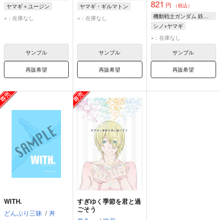
821
円
ヤマギ＋ユージン
ヤマギ・ギルマトン
（税込）
ヤマギ・ギルマトン
機動戦士ガンダム 鉄血のオルフェンズ
×：在庫なし
×：在庫なし
ユージン・セブンスターク
シノ×ヤマギ
ノルバ・シノ
×：在庫なし
ヤマギ・ギルマトン
サンプル
サンプル
サンプル
再販希望
再販希望
再販希望
WITH.
すぎゆく季節を君と過
ごそう
どんぶり三昧
/
丼