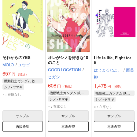
それからのYES
オレがシノを好きな10
Life is life, Fight for
のこと
it
MOLO
/
ユウゴ
GOOD LOCATION
/
はじまるねこ。
/
西美
657
円
（税込）
ヒガシ
柳
機動戦士ガンダム 鉄血のオルフェンズ
608
1,478
円
円
（税込）
シノ×ヤマギ
（税込）
機動戦士ガンダム 鉄血のオルフェンズ
ノルバ・シノ
機動戦士ガンダム 鉄血のオルフェンズ
×：在庫なし
シノ×ヤマギ
ヤマギ・ギルマトン
シノ×ヤマギ
ノルバ・シノ
ヤマギ・ギルマトン
×：在庫なし
×：在庫なし
ヤマギ・ギルマトン
ノルバ・シノ
サンプル
サンプル
サンプル
再販希望
再販希望
再販希望