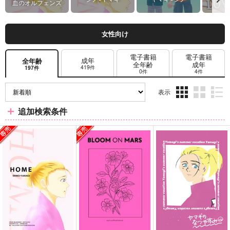
血のオルフェンズ
ギ
女性向け
電子書籍
電子書籍
成年
全年齢
全年齢
成年
419件
197件
0件
4件
表示
3カ
2カ
1カ
追加検索条件
ラ
ラ
ラ
ム
ム
ム
表
表
表
示
示
示