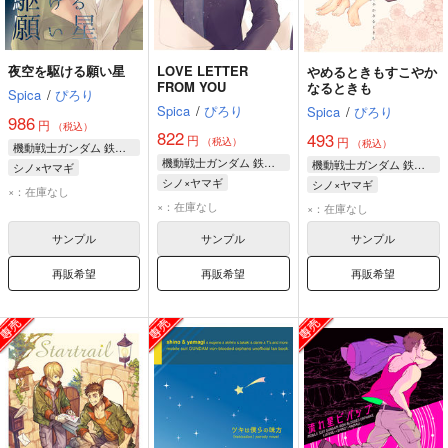
夜空を駆ける願い星
LOVE LETTER
やめるときもすこやか
FROM YOU
なるときも
Spica
/
ぴろり
Spica
/
ぴろり
Spica
/
ぴろり
986
円
（税込）
822
493
円
円
（税込）
（税込）
機動戦士ガンダム 鉄血のオルフェンズ
機動戦士ガンダム 鉄血のオルフェンズ
機動戦士ガンダム 鉄血のオルフェンズ
シノ×ヤマギ
シノ×ヤマギ
シノ×ヤマギ
ノルバ・シノ
×：在庫なし
ノルバ・シノ
ノルバ・シノ
×：在庫なし
ヤマギ・ギルマトン
×：在庫なし
ヤマギ・ギルマトン
ヤマギ・ギルマトン
サンプル
サンプル
サンプル
ユージン・セブンスターク
再販希望
再販希望
再販希望