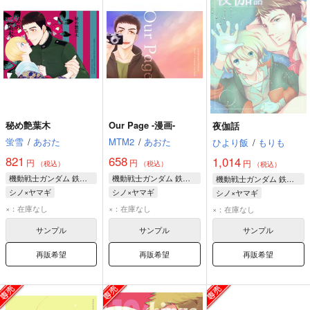
秘め艶葉木
Our Page -漫画-
夜伽話
蛍雪
/
あおた
MTM2
/
あおた
ひより飯
/
もりも
821
658
1,014
円
円
円
（税込）
（税込）
（税込）
機動戦士ガンダム 鉄血のオルフェンズ
機動戦士ガンダム 鉄血のオルフェンズ
機動戦士ガンダム 鉄血のオルフェンズ
シノ×ヤマギ
シノ×ヤマギ
シノ×ヤマギ
ノルバ・シノ
ノルバ・シノ
ノルバ・シノ
×：在庫なし
×：在庫なし
×：在庫なし
ヤマギ・ギルマトン
ヤマギ・ギルマトン
ヤマギ・ギルマトン
サンプル
サンプル
サンプル
再販希望
再販希望
再販希望