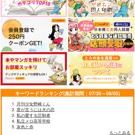
キーワードランキング(集計期間：07/30～08/05)
月刊少女野崎くん
君が言うには犬の恋
私の愛する圧制者
私立メロ高等学校
灰色と赤
もっとみる