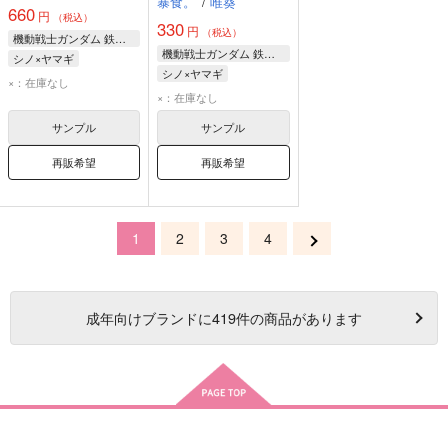
暴食。
/
唯葵
660
円
（税込）
330
円
（税込）
機動戦士ガンダム 鉄血のオルフェンズ
機動戦士ガンダム 鉄血のオルフェンズ
シノ×ヤマギ
シノ×ヤマギ
ノルバ・シノ
×：在庫なし
ヤマギ・ギルマトン
×：在庫なし
ヤマギ・ギルマトン
ノルバ・シノ
サンプル
サンプル
再販希望
再販希望
1
2
3
4
成年
向けブランドに
419
件の商品があります