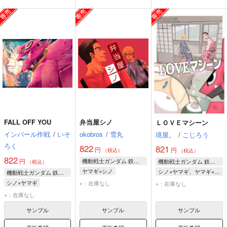
FALL OFF YOU
弁当屋シノ
ＬＯＶＥマシーン
インパール作戦
/
いそ
okobros
/
雪丸
境屋。
/
こじろう
ろく
822
821
円
円
（税込）
（税込）
822
円
機動戦士ガンダム 鉄血のオルフェンズ
機動戦士ガンダム 鉄血のオルフェンズ
（税込）
ヤマギ×シノ
シノ×ヤマギ、ヤマギ×シノ
機動戦士ガンダム 鉄血のオルフェンズ
ヤマギ・ギルマトン
ノルバ・シノ
シノ×ヤマギ
×：在庫なし
×：在庫なし
ノルバ・シノ
ヤマギ・ギルマトン
ヤマギ・ギルマトン
×：在庫なし
サンプル
サンプル
サンプル