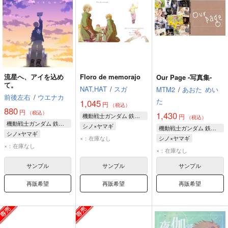
流星へ、アイを込め
Floro de memorajo
Our Page -写真集-
て。
NAT,HAT
/
スガ
MTM2
/
あおた
めい
前後左右
/
ウエナカ
た
1,045
円
（税込）
880
円
（税込）
1,430
機動戦士ガンダム 鉄血のオルフェンズ
円
（税込）
機動戦士ガンダム 鉄血のオルフェンズ
シノ×ヤマギ
機動戦士ガンダム 鉄血のオルフェンズ
シノ×ヤマギ
ノルバ・シノ
×：在庫なし
シノ×ヤマギ
ノルバ・シノ
×：在庫なし
ヤマギ・ギルマトン
ノルバ・シノ
×：在庫なし
ヤマギ・ギルマトン
ユージン・セブンスターク
ヤマギ・ギルマトン
サンプル
サンプル
サンプル
再販希望
再販希望
再販希望