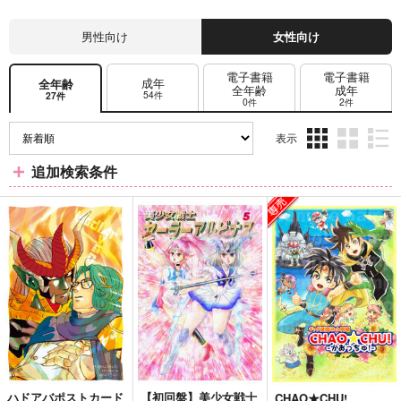
男性向け
女性向け
電子書籍
電子書籍
成年
全年齢
全年齢
成年
54件
27件
0件
2件
表示
3カ
2カ
1カ
追加検索条件
ラ
ラ
ラ
ム
ム
ム
表
表
表
示
示
示
ハドアバポストカード
【初回盤】美少女戦士
CHAO★CHU!