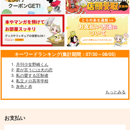
キーワードランキング(集計期間：07/30～08/05)
月刊少女野崎くん
君が言うには犬の恋
私の愛する圧制者
私立メロ高等学校
灰色と赤
もっとみる
お支払い