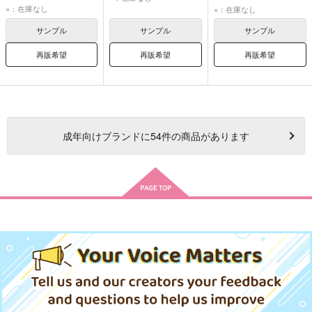
ハドラー
ヒュンケル
アバン
ハドラー
×：在庫なし
×：在庫なし
サンプル
サンプル
サンプル
再販希望
再販希望
再販希望
成年
向けブランドに
54
件の商品があります