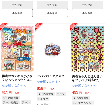
サンプル
サンプル
サンプル
再販希望
再販希望
再販希望
勇者のカテキョが小さ
アバンねこアクスタ
勇者ちゃんとせんせい
くなっちゃった４コマ
をブリバリ★詰めた４
なか屋
/
なかやん
本
コマ本
なか屋
/
なかやん
なか屋
/
なかやん
658
円
（税込）
629
493
円
円
（税込）
（税込）
ダイの大冒険
アバン
ダイの大冒険
ダイの大冒険
ハドラー
アバン総受け
アバン
ハドラー×アバン
×：在庫なし