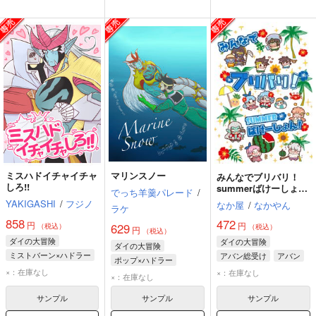
ミスハドイチャイチャ
マリンスノー
みんなでブリバリ！
しろ!!
summerばけーしょ
でっち羊羹パレード
/
ん！
YAKIGASHI
/
フジノ
なか屋
/
なかやん
ラケ
858
472
円
円
629
（税込）
（税込）
円
（税込）
ダイの大冒険
ダイの大冒険
ダイの大冒険
ミストバーン×ハドラー
アバン総受け
アバン
ポップ×ハドラー
ハドラー
ハドラー
ヒュンケル
×：在庫なし
×：在庫なし
ポップ
ハドラー
×：在庫なし
ミストバーン
サンプル
サンプル
サンプル