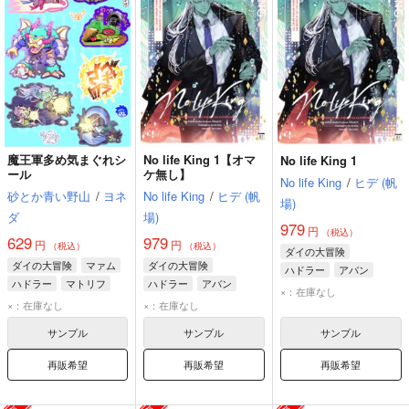
魔王軍多め気まぐれシ
No life King 1【オマ
No life King 1
ール
ケ無し】
No life King
/
ヒデ (帆
砂とか青い野山
/
ヨネ
No life King
/
ヒデ (帆
場)
ダ
場)
979
円
（税込）
629
979
円
円
（税込）
（税込）
ダイの大冒険
ダイの大冒険
マァム
ダイの大冒険
ハドラー
アバン
ハドラー
マトリフ
ハドラー
アバン
ミストバーン
×：在庫なし
ミストバーン
×：在庫なし
×：在庫なし
サンプル
サンプル
サンプル
再販希望
再販希望
再販希望