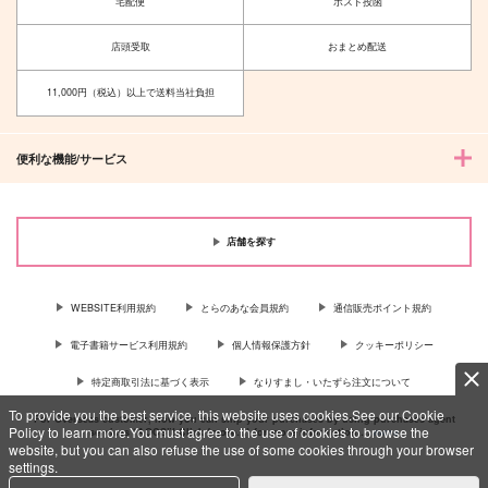
宅配便
ポスト投函
店頭受取
おまとめ配送
11,000円（税込）以上で送料当社負担
便利な機能/サービス
店舗を探す
WEBSITE利用規約
とらのあな会員規約
通信販売ポイント規約
電子書籍サービス利用規約
個人情報保護方針
クッキーポリシー
特定商取引法に基づく表示
なりすまし・いたずら注文について
To provide you the best service, this website uses cookies.See our Cookie
For Overseas customer, now you can ship your purchases by using purchases agent
Policy to learn more.You must agree to the use of cookies to browse the
services “AOCS”! Click {more…} for more information …
more
website, but you can also refuse the use of some cookies through your browser
settings.