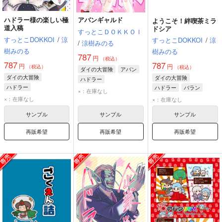
ハドラー様の楽しい極
アバンギャルド
ようこそ！絆喫茶ミラ
道入稿
ドシア
すっとこＤＯＫＫＯＩ
すっとこDOKKOI
/
涼
すっとこDOKKOI
/
涼
/
涼樹みのる
樹みのる
樹みのる
787
円
（税込）
787
787
円
円
（税込）
（税込）
ダイの大冒険
アバン
ダイの大冒険
ダイの大冒険
ハドラー
ハドラー
ハドラー
バラン
ミストバーン
×：在庫なし
ミストバーン
ザムザ
クロコダイン
×：在庫なし
×：在庫なし
サンプル
サンプル
サンプル
再販希望
再販希望
再販希望