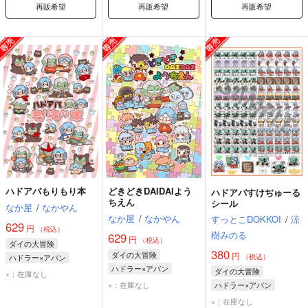
再販希望
再販希望
再販希望
ハドアバもりもり本
どきどきDAIDAIよう
ハドアバすけぢゅーる
ちえん
シール
なか屋
/
なかやん
なか屋
/
なかやん
すっとこDOKKOI
/
涼
629
円
（税込）
樹みのる
629
円
（税込）
ダイの大冒険
380
ダイの大冒険
円
ハドラー×アバン
（税込）
ハドラー×アバン
アバン
ハドラー
ダイの大冒険
×：在庫なし
アバン
ハドラー
×：在庫なし
ハドラー×アバン
アバン
ハドラー
×：在庫なし