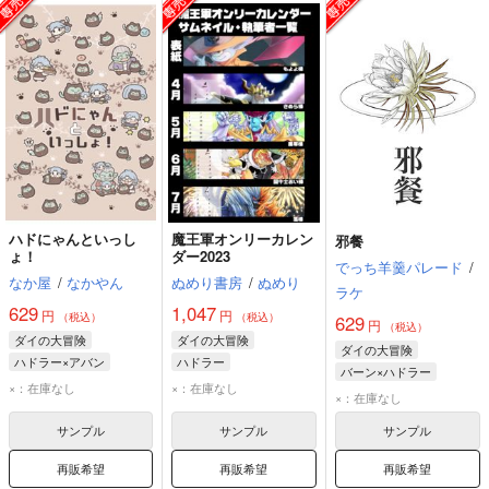
ハドにゃんといっし
魔王軍オンリーカレン
邪餐
ょ！
ダー2023
でっち羊羹パレード
/
なか屋
/
なかやん
ぬめり書房
/
ぬめり
ラケ
629
1,047
円
円
（税込）
（税込）
629
円
（税込）
ダイの大冒険
ダイの大冒険
ダイの大冒険
ハドラー×アバン
ハドラー
バーン×ハドラー
アバン
ハドラー
クロコダイン
×：在庫なし
×：在庫なし
バーン
ハドラー
×：在庫なし
フレイザード
サンプル
サンプル
サンプル
再販希望
再販希望
再販希望