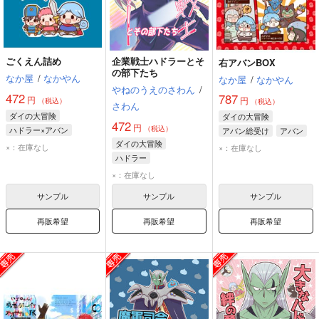
ごくえん詰め
企業戦士ハドラーとそ
右アバンBOX
の部下たち
なか屋
/
なかやん
なか屋
/
なかやん
やねのうえのさわん
/
472
787
円
円
（税込）
（税込）
さわん
ダイの大冒険
ダイの大冒険
472
円
（税込）
ハドラー×アバン
アバン総受け
アバン
ダイの大冒険
アバン
ハドラー
ハドラー
ヒュンケル
×：在庫なし
×：在庫なし
ハドラー
ハドラー親衛騎団
×：在庫なし
サンプル
サンプル
サンプル
再販希望
再販希望
再販希望