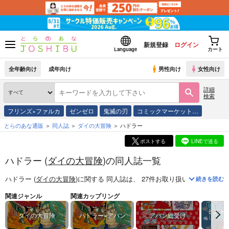
新規登録
ログイン
Language
カート
全年齢向け
成年向け
男性向け
女性向け
詳細
検索
フリンズ×ファルカ
ゼンゼロ
鬼滅の刃
コミックマーケット…
とらのあな通販
同人誌
ダイの大冒険
ハドラー
ポストする
LINEで送る
ハドラー (
ダイの大冒険
)の同人誌一覧
ハドラー (
ダイの大冒険
)
に関する
同人誌
は、
27
件お取り扱いがございま
続きを読む
関連ジャンル
関連カップリング
ミスト
ダイの大冒険
ハドラー×アバン
アバン総受け