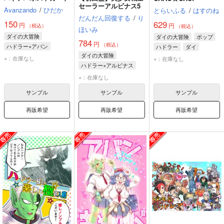
セーラーアルビナス5
Avanzando
/
ひだか
とらいふる
/
はすのね
だんだん回復する
/
り
150
629
円
円
（税込）
（税込）
ほいみ
ダイの大冒険
ダイの大冒険
ポップ
784
円
（税込）
ハドラー×アバン
ハドラー
ダイ
ダイの大冒険
ハドラー
アバン
×：在庫なし
×：在庫なし
ハドラー×アルビナス
アルビナス
ハドラー
×：在庫なし
マァム
サンプル
サンプル
サンプル
再販希望
再販希望
再販希望