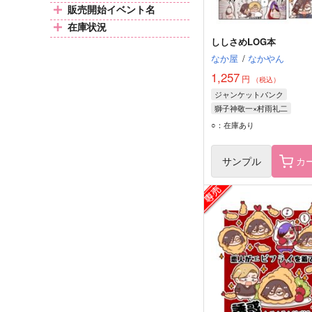
販売開始イベント名
在庫状況
ししさめLOG本
なか屋
/
なかやん
1,257
円
（税込）
ジャンケットバンク
獅子神敬一×村雨礼二
村雨礼二
獅子神敬一
○：在庫あり
サンプル
カ