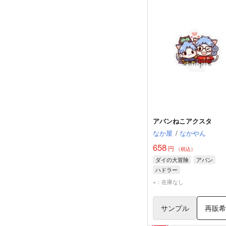
アバンねこアクスタ
なか屋
/
なかやん
658
円
（税込）
ダイの大冒険
アバン
ハドラー
×：在庫なし
サンプル
再販