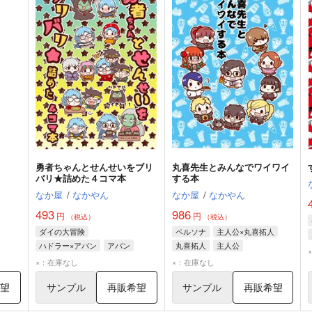
勇者ちゃんとせんせいをブリ
丸喜先生とみんなでワイワイ
バリ★詰めた４コマ本
する本
なか屋
/
なかやん
なか屋
/
なかやん
493
986
円
円
（税込）
（税込）
ダイの大冒険
ペルソナ
主人公×丸喜拓人
ハドラー×アバン
アバン
丸喜拓人
主人公
ハドラー
×：在庫なし
×：在庫なし
希望
サンプル
再販希望
サンプル
再販希望