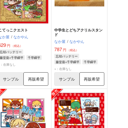
こてっこクエスト
中学生とどちアクリルスタン
ド
なか屋
/
なかやん
なか屋
/
なかやん
629
円
（税込）
787
円
（税込）
忘却バッテリー
忘却バッテリー
藤堂葵×千早瞬平
千早瞬平
藤堂葵×千早瞬平
千早瞬平
藤堂葵
×：在庫なし
藤堂葵
×：在庫なし
サンプル
再販希望
サンプル
再販希望