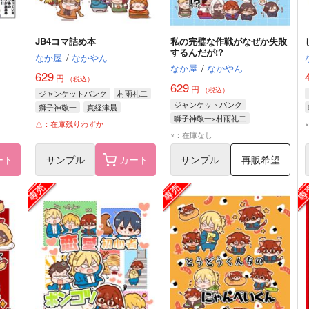
JB4コマ詰め本
私の完璧な作戦がなぜか失敗
するんだが!?
なか屋
/
なかやん
なか屋
/
なかやん
629
円
（税込）
629
円
（税込）
ジャンケットバンク
村雨礼二
ジャンケットバンク
獅子神敬一
真経津晨
獅子神敬一×村雨礼二
△：在庫残りわずか
村雨礼二
獅子神敬一
×：在庫なし
ート
サンプル
カート
サンプル
再販希望