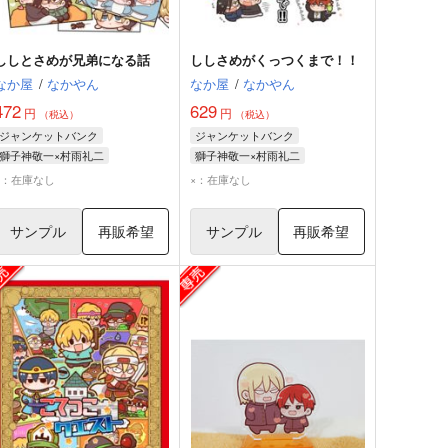
ししとさめが兄弟になる話
ししさめがくっつくまで！！
なか屋
/
なかやん
なか屋
/
なかやん
472
629
円
円
（税込）
（税込）
ジャンケットバンク
ジャンケットバンク
獅子神敬一×村雨礼二
獅子神敬一×村雨礼二
村雨礼二
獅子神敬一
村雨礼二
獅子神敬一
×：在庫なし
×：在庫なし
サンプル
再販希望
サンプル
再販希望