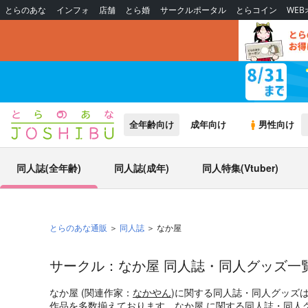
とらのあな
インフォ
店舗
とら婚
サークルポータル
とらコイン
WE
全年齢向け
成年向け
男性向け
同人誌(全年齢)
同人誌(成年)
同人特集(Vtuber)
とらのあな通販
同人誌
なか屋
サークル：なか屋 同人誌・同人グッズ一
なか屋 (関連作家：
なかやん
)に関する同人誌・同人グッズ
作品を多数揃えております。なか屋 に関する同人誌・同人