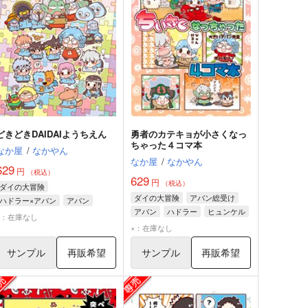
どきどきDAIDAIようちえん
勇者のカテキョが小さくなっ
ちゃった４コマ本
なか屋
/
なかやん
なか屋
/
なかやん
629
円
（税込）
629
円
（税込）
ダイの大冒険
ダイの大冒険
アバン総受け
ハドラー×アバン
アバン
アバン
ハドラー
ヒュンケル
ハドラー
×：在庫なし
×：在庫なし
サンプル
再販希望
サンプル
再販希望