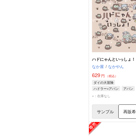
ハドにゃんといっしょ！
なか屋
/
なかやん
629
円
（税込）
ダイの大冒険
ハドラー×アバン
アバン
ハドラー
×：在庫なし
サンプル
再販