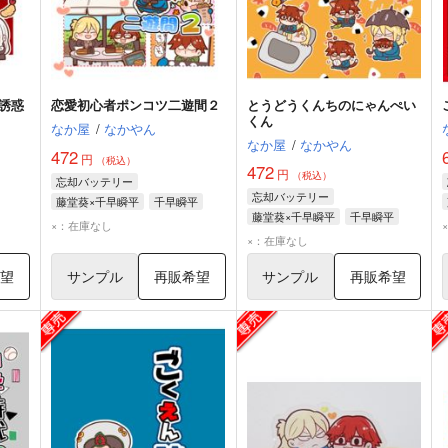
誘惑
恋愛初心者ポンコツ二遊間２
とうどうくんちのにゃんぺい
くん
なか屋
/
なかやん
なか屋
/
なかやん
472
円
（税込）
472
円
（税込）
忘却バッテリー
忘却バッテリー
藤堂葵×千早瞬平
千早瞬平
藤堂葵×千早瞬平
千早瞬平
藤堂葵
×：在庫なし
藤堂葵
×：在庫なし
希望
サンプル
再販希望
サンプル
再販希望