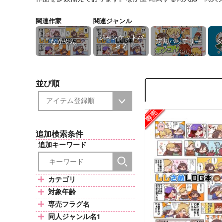
関連作家
関連ジャンル
ジャンケットバ
なかやん
忘却バッテリー
ンク
並び順
追加検索条件
追加キーワード
カテゴリ
対象年齢
専売フラグ名
同人ジャンル名1