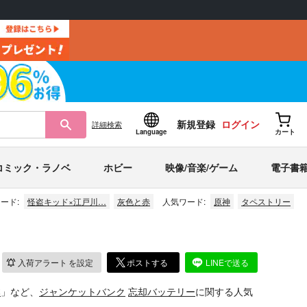
新規登録
ログイン
詳細
検索
Language
カート
コミック・ラノベ
ホビー
映像/音楽/ゲーム
電子書
ード:
怪盗キッド×江戸川…
灰色と赤
人気ワード:
原神
タペストリー
入荷アラート
を設定
ポストする
LINEで送る
本
」など、
ジャンケットバンク
忘却バッテリー
に関する人気