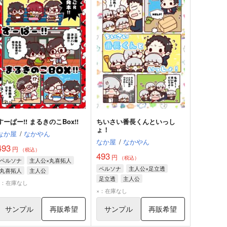
すーぱー!! まるきのこBox!!
ちいさい番長くんといっし
ょ！
なか屋
/
なかやん
なか屋
/
なかやん
493
円
（税込）
493
円
（税込）
ペルソナ
主人公×丸喜拓人
ペルソナ
主人公×足立透
丸喜拓人
主人公
足立透
主人公
×：在庫なし
×：在庫なし
サンプル
再販希望
サンプル
再販希望