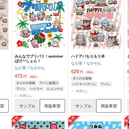
みんなでブリバリ！summer
ハドアバもりもり本
ばけーしょん！
なか屋
/
なかやん
なか屋
/
なかやん
629
円
（税込）
472
円
（税込）
ダイの大冒険
ダイの大冒険
アバン総受け
ハドラー×アバン
アバン
アバン
ハドラー
ヒュンケル
ハドラー
×：在庫なし
×：在庫なし
希望
サンプル
再販希望
サンプル
再販希望