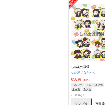
しゅあだ福袋
なか屋
/
なかやん
658
円
（税込）
ペルソナ
主人公×足立透
足立透
主人公
×：在庫なし
サンプル
再販