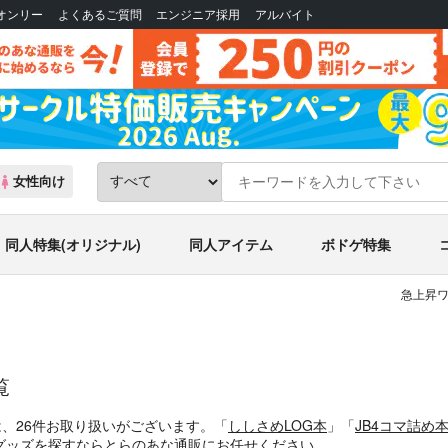
Bオンリー
よくあるご質問
エンジニア採用
アルバイト
女性向け
同人特集(オリジナル)
同人アイテム
ボドゲ特集
急上昇ワ
覧
は、26件お取り扱いがございます。「
ししさめLOG本
」「
JB4コマ詰め
グッズを探すならとらのあな通販にお任せください。