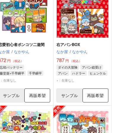
恋愛初心者ポンコツ二遊間
右アバンBOX
なか屋
/
なかやん
なか屋
/
なかやん
472
787
円
円
（税込）
（税込）
忘却バッテリー
ダイの大冒険
アバン総受け
藤堂葵×千早瞬平
千早瞬平
アバン
ハドラー
ヒュンケル
藤堂葵
×：在庫なし
×：在庫なし
サンプル
再販希望
サンプル
再販希望