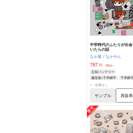
中学時代のふたりが出会
いたらの話
なか屋
/
なかやん
787
円
（税込）
忘却バッテリー
藤堂葵×千早瞬平
千早瞬
藤堂葵
×：在庫なし
サンプル
再販