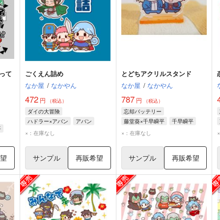
って
ごくえん詰め
とどちアクリルスタンド
なか屋
/
なかやん
なか屋
/
なかやん
472
787
円
円
（税込）
（税込）
ダイの大冒険
忘却バッテリー
ハドラー×アバン
アバン
藤堂葵×千早瞬平
千早瞬平
平
ハドラー
藤堂葵
×：在庫なし
×：在庫なし
希望
サンプル
再販希望
サンプル
再販希望