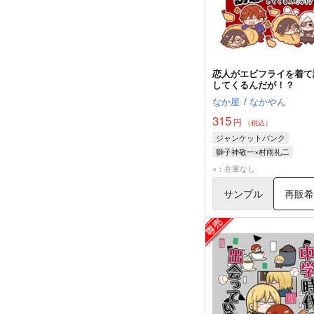
恋人がエビフライを着て
してくるんだが！？
なか屋
/
なかやん
315
円
（税込）
ジャンケットバンク
獅子神敬一×村雨礼二
村雨礼二
獅子神敬一
×：在庫なし
サンプル
再販