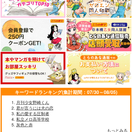
キーワードランキング(集計期間：07/30～08/05)
月刊少女野崎くん
君が言うには犬の恋
私の愛する圧制者
私立メロ高等学校
灰色と赤
もっとみる