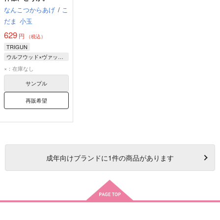
なんこつからあげ
/
こ
だま
小玉
629
円
（税込）
TRIGUN
ウルフウッド×ヴァッシュ
ヴァッシュ
×：在庫なし
ウルフウッド
サンプル
再販希望
成年
向けブランドに
1
件の商品があります