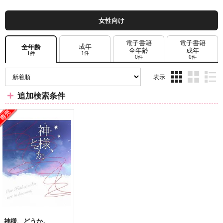
女性向け
電子書籍
電子書籍
成年
全年齢
全年齢
成年
1件
1件
0件
0件
表示
3カ
2カ
1カ
追加検索条件
ラ
ラ
ラ
ム
ム
ム
表
表
表
示
示
示
神様、どうか。