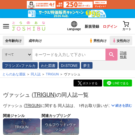
新規登録
ログイン
Language
カート
全年齢向け
成年向け
男性向け
女性向け
詳細
検索
フリンズ×ファルカ
わた図書
Dr.STONE
夢主
とらのあな通販
同人誌
TRIGUN
ヴァッシュ
ポストする
LINEで送る
ヴァッシュ (
TRIGUN
)の同人誌一覧
ヴァッシュ (
TRIGUN
)
に関する
同人誌
は、
1
件お取り扱いがございます。
続きを読む
関連ジャンル
関連カップリング
ウルフウッド×ヴァ
TRIGUN
ッシュ