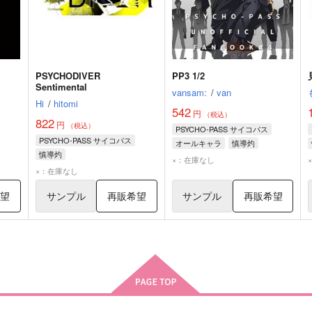
PSYCHODIVER
PP3 1/2
Sentimental
vansam:
/
van
Hi
/
hitomi
542
円
（税込）
822
円
（税込）
PSYCHO-PASS サイコパス
PSYCHO-PASS サイコパス
オールキャラ
慎導灼
慎導灼
炯・ミハイル・イグナトフ
×：在庫なし
炯・ミハイル・イグナトフ
×：在庫なし
入江一途
希望
サンプル
再販希望
サンプル
再販希望