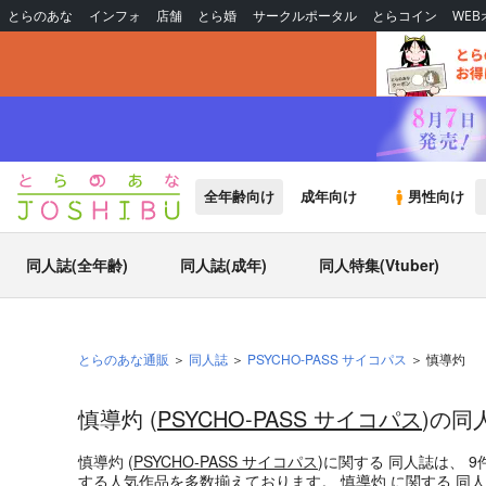
とらのあな
インフォ
店舗
とら婚
サークルポータル
とらコイン
WE
全年齢向け
成年向け
男性向け
同人誌(全年齢)
同人誌(成年)
同人特集(Vtuber)
とらのあな通販
同人誌
PSYCHO-PASS サイコパス
慎導灼
慎導灼 (
PSYCHO-PASS サイコパス
)の同
慎導灼 (
PSYCHO-PASS サイコパス
)
に関する
同人誌
は、
9
する人気作品を多数揃えております。
慎導灼
に関する
同人