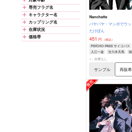
専売フラグ名
キャラクター名
Nanchatte
カップリング名
パヤパヤ・マンボでウッ
在庫状況
たけぽん
価格帯
451
円
（税込）
PSYCHO-PASS サイコパス
入江一途
廿六木天馬
慎
×：在庫なし
サンプル
再販