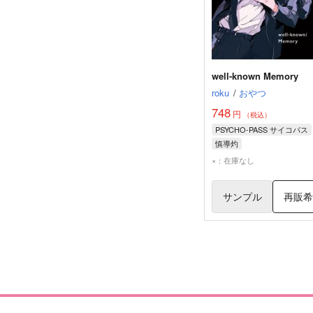
well-known Memory
roku
/
おやつ
748
円
（税込）
PSYCHO-PASS サイコパス
慎導灼
炯・ミハイル・イグナトフ
×：在庫なし
サンプル
再販