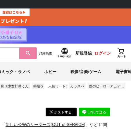
新規登録
ログイン
詳細
検索
Language
カート
コミック・ラノベ
ホビー
映像/音楽/ゲーム
電子書
月刊少女野崎くん
特級α
人気ワード:
カラスバ
僕のヒーローアカデ…
ポストする
LINEで送る
」
「
新しい公安のリーダーズ
(
OUT of SERVICE
)」
など
に関