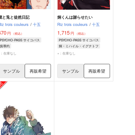
僕と兎と徒然日記
炯くんは謝らせたい
Riz trois couleurs
/
十五
Riz trois couleurs
/
十五
470
1,715
円
円
（税込）
（税込）
PSYCHO-PASS サイコパス
PSYCHO-PASS サイコパス
慎導灼
炯・ミハイル・イグナトフ
炯・ミハイル・イグナトフ
慎導灼
法斑静火
×：在庫なし
×：在庫なし
入江一途
サンプル
再販希望
サンプル
再販希望