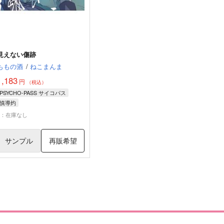
見えない傷跡
ももの酒
/
ねこまんま
1,183
円
（税込）
PSYCHO-PASS サイコパス
慎導灼
炯・ミハイル・イグナトフ
×：在庫なし
サンプル
再販希望