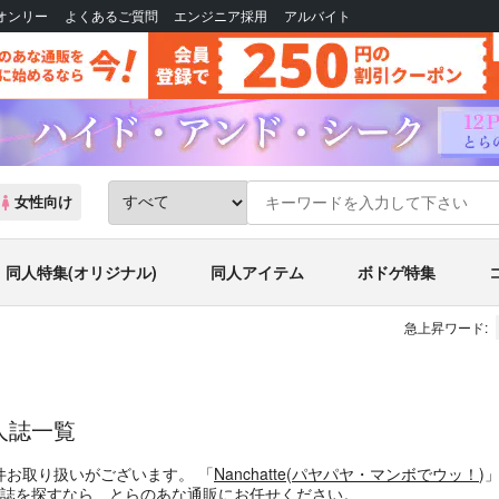
Bオンリー
よくあるご質問
エンジニア採用
アルバイト
女性向け
同人特集(オリジナル)
同人アイテム
ボドゲ特集
急上昇ワード:
人誌一覧
件お取り扱いがございます。
「
Nanchatte
(
パヤパヤ・マンボでウッ！
)
誌
を探すなら、とらのあな通販にお任せください。