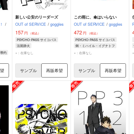
新しい公安のリーダーズ
この雨に、傘はいらない
！
/
OUT of SERVICE
/
goggles
OUT of SERVICE
/
goggles
157
472
円
円
（税込）
（税込）
PSYCHO-PASS サイコパス
PSYCHO-PASS サイコパス
法斑静火
炯・ミハイル・イグナトフ
炯・ミハイル・イグナトフ
慎導灼
導灼
×：在庫なし
×：在庫なし
慎導灼
舞子・マイヤ・ストロンスカヤ
希望
サンプル
再販希望
サンプル
再販希望