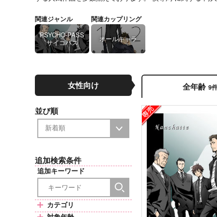
関連ジャンル
関連カップリング
PSYCHO-PASS
オールキャラ
サイコパス
女性向け
全年齢
9
並び順
追加検索条件
追加キーワード
カテゴリ
対象年齢