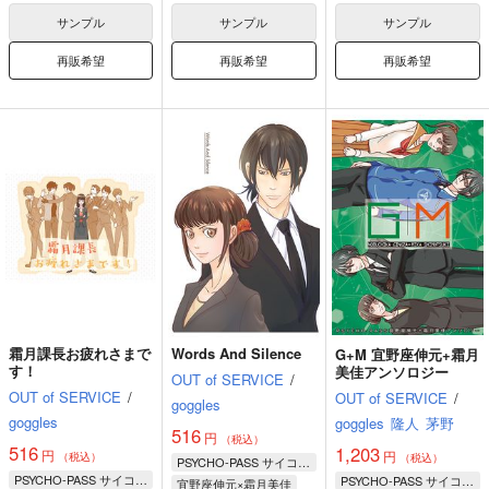
狡噛慎也
サンプル
サンプル
サンプル
再販希望
再販希望
再販希望
霜月課長お疲れさまで
Words And Silence
G+M 宜野座伸元+霜月
す！
美佳アンソロジー
OUT of SERVICE
/
OUT of SERVICE
/
OUT of SERVICE
/
goggles
goggles
goggles
隆人
茅野
516
円
（税込）
516
1,203
円
円
（税込）
（税込）
PSYCHO-PASS サイコパス
PSYCHO-PASS サイコパス
PSYCHO-PASS サイコパス
宜野座伸元×霜月美佳