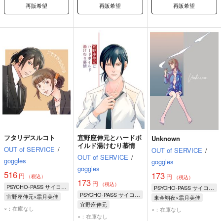
再販希望
再販希望
再販希望
フタリデスルコト
宜野座伸元とハードボ
Unknown
イルド湯けむり慕情
OUT of SERVICE
/
OUT of SERVICE
/
OUT of SERVICE
/
goggles
goggles
goggles
516
173
円
円
（税込）
（税込）
173
円
（税込）
PSYCHO-PASS サイコパス
PSYCHO-PASS サイコパス
PSYCHO-PASS サイコパス
宜野座伸元×霜月美佳
東金朔夜×霜月美佳
宜野座伸元
宜野座伸元
霜月美佳
東金朔夜
霜月美佳
×：在庫なし
×：在庫なし
花城フレデリカ
×：在庫なし