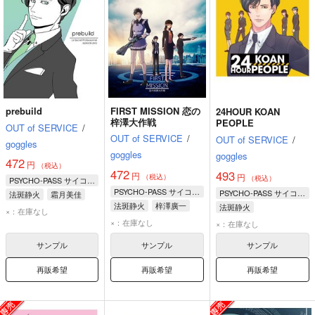
prebuild
FIRST MISSION 恋の
24HOUR KOAN
梓澤大作戦
PEOPLE
OUT of SERVICE
/
OUT of SERVICE
/
OUT of SERVICE
/
goggles
goggles
goggles
472
円
（税込）
472
493
円
円
（税込）
（税込）
PSYCHO-PASS サイコパス
PSYCHO-PASS サイコパス
PSYCHO-PASS サイコパス
法斑静火
霜月美佳
法斑静火
梓澤廣一
法斑静火
×：在庫なし
×：在庫なし
×：在庫なし
サンプル
サンプル
サンプル
再販希望
再販希望
再販希望