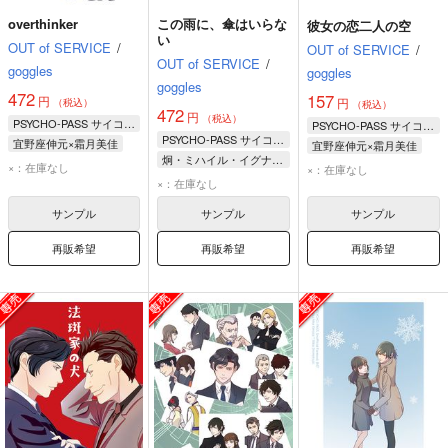
overthinker
この雨に、傘はいらな
彼女の恋二人の空
い
OUT of SERVICE
/
OUT of SERVICE
/
OUT of SERVICE
/
goggles
goggles
goggles
472
157
円
円
（税込）
（税込）
472
円
（税込）
PSYCHO-PASS サイコパス
PSYCHO-PASS サイコパス
PSYCHO-PASS サイコパス
宜野座伸元×霜月美佳
宜野座伸元×霜月美佳
炯・ミハイル・イグナトフ
宜野座伸元
霜月美佳
宜野座伸元
霜月美佳
×：在庫なし
×：在庫なし
慎導灼
×：在庫なし
舞子・マイヤ・ストロンスカヤ
サンプル
サンプル
サンプル
再販希望
再販希望
再販希望