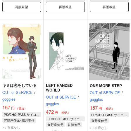
再販希望
再販希望
再販希望
キミは恋をしている
LEFT HANDED
ONE MORE STEP
WORLD
OUT of SERVICE
/
OUT of SERVICE
/
OUT of SERVICE
/
goggles
goggles
goggles
157
157
円
円
（税込）
（税込）
472
円
（税込）
PSYCHO-PASS サイコパス
PSYCHO-PASS サイコパス
PSYCHO-PASS サイコパス
宜野座伸元×霜月美佳
宜野座伸元
宜野座伸元
征陸智己
宜野座伸元
霜月美佳
×：在庫なし
×：在庫なし