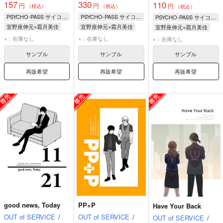
157
330
110
円
円
円
（税込）
（税込）
（税込）
PSYCHO-PASS サイコパス
PSYCHO-PASS サイコパス
PSYCHO-PASS サイコパス
宜野座伸元×霜月美佳
宜野座伸元×霜月美佳
宜野座伸元×霜月美佳
宜野座伸元
霜月美佳
宜野座伸元
霜月美佳
宜野座伸元
霜月美佳
×：在庫なし
×：在庫なし
×：在庫なし
サンプル
サンプル
サンプル
再販希望
再販希望
再販希望
good news, Today
PP+P
Have Your Back
OUT of SERVICE
/
OUT of SERVICE
/
OUT of SERVICE
/