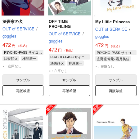
法斑家の犬
OFF TIME
My Little Princess
PROFILING
OUT of SERVICE
/
OUT of SERVICE
/
OUT of SERVICE
/
goggles
goggles
goggles
472
472
円
円
（税込）
（税込）
472
円
（税込）
PSYCHO-PASS サイコパス
PSYCHO-PASS サイコパス
PSYCHO-PASS サイコパス
法斑静火
梓澤廣一
宜野座伸元×霜月美佳
法斑静火
梓澤廣一
宜野座伸元
霜月美佳
×：在庫なし
×：在庫なし
霜月美佳
×：在庫なし
サンプル
サンプル
サンプル
再販希望
再販希望
再販希望