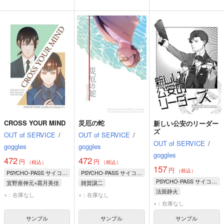
CROSS YOUR MIND
災厄の蛇
新しい公安のリーダー
ズ
OUT of SERVICE
/
OUT of SERVICE
/
OUT of SERVICE
/
goggles
goggles
goggles
472
472
円
円
（税込）
（税込）
157
円
（税込）
PSYCHO-PASS サイコパス
PSYCHO-PASS サイコパス
PSYCHO-PASS サイコパス
宜野座伸元×霜月美佳
雑賀譲二
法斑静火
宜野座伸元
霜月美佳
×：在庫なし
×：在庫なし
炯・ミハイル・イグナトフ
×：在庫なし
慎導灼
サンプル
サンプル
サンプル