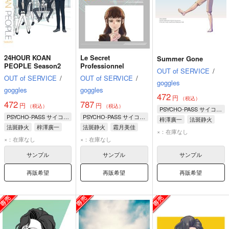
24HOUR KOAN
Le Secret
Summer Gone
PEOPLE Season2
Professionnel
OUT of SERVICE
/
OUT of SERVICE
/
OUT of SERVICE
/
goggles
goggles
goggles
472
円
（税込）
472
787
円
円
（税込）
（税込）
PSYCHO-PASS サイコパス
PSYCHO-PASS サイコパス
PSYCHO-PASS サイコパス
梓澤廣一
法斑静火
法斑静火
梓澤廣一
法斑静火
霜月美佳
×：在庫なし
霜月美佳
×：在庫なし
×：在庫なし
サンプル
サンプル
サンプル
再販希望
再販希望
再販希望