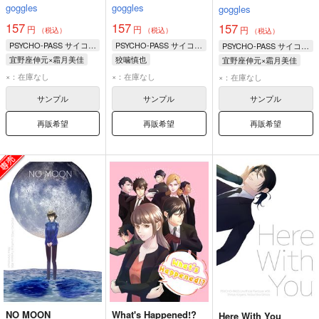
goggles
goggles
goggles
157
157
157
円
円
円
（税込）
（税込）
（税込）
PSYCHO-PASS サイコパス
PSYCHO-PASS サイコパス
PSYCHO-PASS サイコパス
宜野座伸元×霜月美佳
狡噛慎也
宜野座伸元×霜月美佳
宜野座伸元
霜月美佳
甲斐・ミハイロフ
宜野座伸元
霜月美佳
×：在庫なし
×：在庫なし
×：在庫なし
サンプル
サンプル
サンプル
再販希望
再販希望
再販希望
NO MOON
What's Happened!?
Here With You