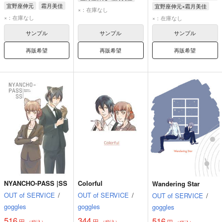
宜野座伸元
霜月美佳
宜野座伸元×霜月美佳
宜野座伸元
霜月美佳
×：在庫なし
宜野座伸元
霜月美佳
×：在庫なし
×：在庫なし
サンプル
サンプル
サンプル
再販希望
再販希望
再販希望
NYANCHO-PASS |SS
Colorful
Wandering Star
OUT of SERVICE
/
OUT of SERVICE
/
OUT of SERVICE
/
goggles
goggles
goggles
516
344
516
円
円
円
（税込）
（税込）