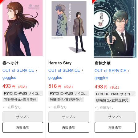
春へゆけ
Here to Stay
唐棣之華
OUT of SERVICE
/
OUT of SERVICE
/
OUT of SERVICE
/
goggles
goggles
goggles
493
516
493
円
円
円
（税込）
（税込）
（税込）
PSYCHO-PASS サイコパス
PSYCHO-PASS サイコパス
PSYCHO-PASS サイコパス
宜野座伸元×霜月美佳
狡噛慎也×宜野座伸元
狡噛慎也×宜野座伸元
宜野座伸元
霜月美佳
狡噛慎也
宜野座伸元
狡噛慎也
宜野座伸元
×：在庫なし
×：在庫なし
×：在庫なし
サンプル
サンプル
サンプル
再販希望
再販希望
再販希望