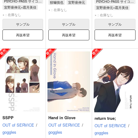
PSYCHO-PASS サイコパス
PSYCHO-PASS サイコパス
狡噛慎也
宜野座伸元
宜野座伸元×霜月美佳
宜野座伸元×霜月美佳
×：在庫なし
宜野座伸元
霜月美佳
宜野座伸元
霜月美佳
×：在庫なし
×：在庫なし
サンプル
サンプル
サンプル
再販希望
再販希望
再販希望
SSPP
Hand in Glove
return true;
OUT of SERVICE
/
OUT of SERVICE
/
OUT of SERVICE
/
goggles
goggles
goggles