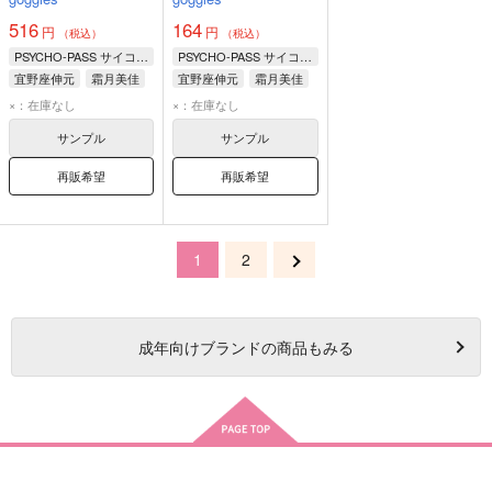
516
164
円
円
（税込）
（税込）
PSYCHO-PASS サイコパス
PSYCHO-PASS サイコパス
宜野座伸元
霜月美佳
宜野座伸元
霜月美佳
×：在庫なし
×：在庫なし
サンプル
サンプル
再販希望
再販希望
1
2
成年
向けブランドの商品もみる