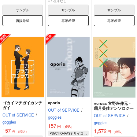
×：在庫なし
サンプル
サンプル
サンプル
再販希望
再販希望
再販希望
ゴカイマチガイカンチ
aporia
×cross 宜野座伸元・
ガイ
霜月美佳アンソロジー
OUT of SERVICE
/
OUT of SERVICE
/
OUT of SERVICE
/
goggles
goggles
goggles
157
円
（税込）
157
1,572
円
円
（税込）
（税込）
PSYCHO-PASS サイコパス