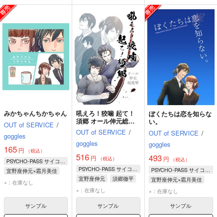
みかちゃんちかちゃん
吼えろ！狡噛 起て！
ぼくたちは恋を知らな
須郷 オール伸元総進
い。
OUT of SERVICE
/
撃
OUT of SERVICE
/
OUT of SERVICE
/
goggles
goggles
goggles
165
円
（税込）
516
493
円
円
（税込）
（税込）
PSYCHO-PASS サイコパス
PSYCHO-PASS サイコパス
PSYCHO-PASS サイコパス
宜野座伸元×霜月美佳
宜野座伸元
須郷徹平
宜野座伸元×霜月美佳
宜野座伸元
霜月美佳
×：在庫なし
狡噛慎也
宜野座伸元
霜月美佳
×：在庫なし
×：在庫なし
サンプル
サンプル
サンプル