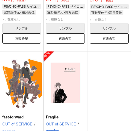
（税込）
PSYCHO-PASS サイコパス
PSYCHO-PASS サイコパス
PSYCHO-PASS サイコパス
宜野座伸元×霜月美佳
宜野座伸元×霜月美佳
宜野座伸元×霜月美佳
宜野座伸元
霜月美佳
宜野座伸元
霜月美佳
宜野座伸元
霜月美佳
×：在庫なし
×：在庫なし
×：在庫なし
サンプル
サンプル
サンプル
再販希望
再販希望
再販希望
fast-forward
Fragile
OUT of SERVICE
/
OUT of SERVICE
/
goggles
goggles