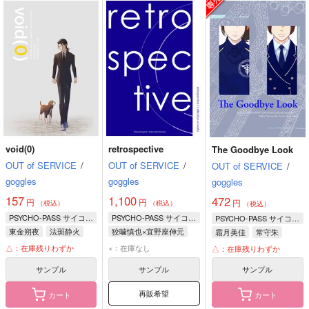
示
示
示
void(0)
retrospective
The Goodbye Look
OUT of SERVICE
/
OUT of SERVICE
/
OUT of SERVICE
/
goggles
goggles
goggles
157
1,100
472
円
円
円
（税込）
（税込）
（税込）
PSYCHO-PASS サイコパス
PSYCHO-PASS サイコパス
PSYCHO-PASS サイコパス
東金朔夜
法斑静火
狡噛慎也×宜野座伸元
霜月美佳
常守朱
狡噛慎也
宜野座伸元
△：在庫残りわずか
×：在庫なし
△：在庫残りわずか
サンプル
サンプル
サンプル
再販希望
カート
カート