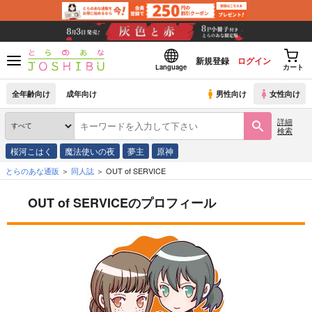
新規登録
ログイン
Language
カート
全年齢向け
成年向け
男性向け
女性向け
詳細
検索
桜河こはく
魔法使いの夜
夢主
原神
とらのあな通販
同人誌
OUT of SERVICE
OUT of SERVICEのプロフィール