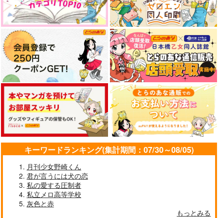
キーワードランキング(集計期間：07/30～08/05)
月刊少女野崎くん
君が言うには犬の恋
私の愛する圧制者
私立メロ高等学校
灰色と赤
もっとみる