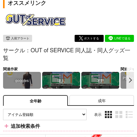
オススメリンク
入荷アラート
ポストする
LINEで送る
サークル：OUT of SERVICE 同人誌・同人グッズ一
覧
関連作家
関連ジャ
PSYCH
goggles
隆人
茅野
成年
全年齢
表示
3カ
2カ
1カ
追加検索条件
ラ
ラ
ラ
ム
ム
ム
表
表
表