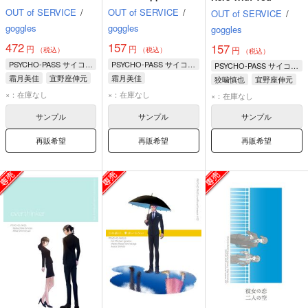
OUT of SERVICE
/
OUT of SERVICE
/
OUT of SERVICE
/
goggles
goggles
goggles
472
157
157
円
円
円
（税込）
（税込）
（税込）
PSYCHO-PASS サイコパス
PSYCHO-PASS サイコパス
PSYCHO-PASS サイコパス
霜月美佳
宜野座伸元
霜月美佳
狡噛慎也
宜野座伸元
花城フレデリカ
×：在庫なし
×：在庫なし
×：在庫なし
サンプル
サンプル
サンプル
再販希望
再販希望
再販希望