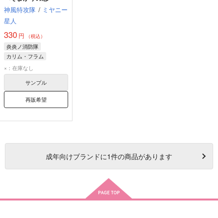
神風特攻隊
/
ミヤニー
星人
330
円
（税込）
炎炎ノ消防隊
カリム・フラム
プリンセス火華
×：在庫なし
サンプル
再販希望
成年
向けブランドに
1
件の商品があります