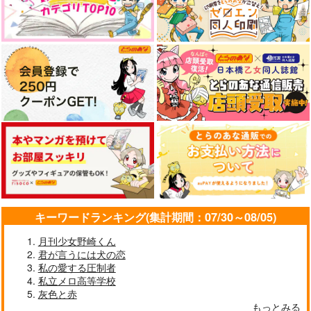
キーワードランキング(集計期間：07/30～08/05)
月刊少女野崎くん
君が言うには犬の恋
私の愛する圧制者
私立メロ高等学校
灰色と赤
もっとみる