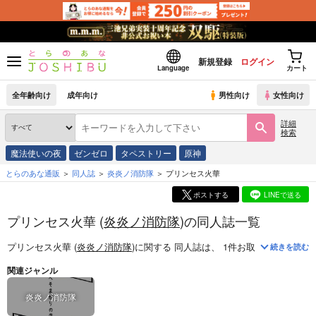
新規登録
ログイン
Language
カート
全年齢向け
成年向け
男性向け
女性向け
詳細
検索
魔法使いの夜
ゼンゼロ
タペストリー
原神
とらのあな通販
同人誌
炎炎ノ消防隊
プリンセス火華
ポストする
LINEで送る
プリンセス火華 (
炎炎ノ消防隊
)の同人誌一覧
プリンセス火華 (
炎炎ノ消防隊
)
に関する
同人誌
は、
1
件お取り扱いがござ
続きを読む
関連ジャンル
炎炎ノ消防隊