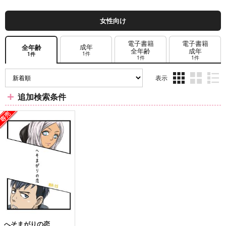
女性向け
電子書籍
電子書籍
成年
全年齢
全年齢
成年
1件
1件
1件
1件
表示
3カ
2カ
1カ
追加検索条件
ラ
ラ
ラ
ム
ム
ム
表
表
表
示
示
示
へそまがりの恋