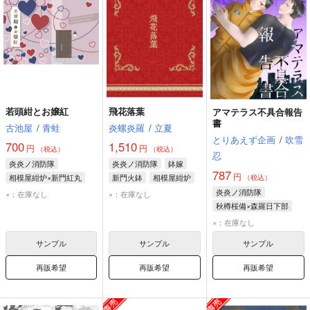
若頭紺とお嬢紅
飛花落葉
アマテラス不具合報告
書
古池屋
/
青蛙
炎螺炎羅
/
立夏
とりあえず企画
/
吹雪
700
1,510
円
円
（税込）
（税込）
忍
炎炎ノ消防隊
炎炎ノ消防隊
鉢嫁
787
円
相模屋紺炉×新門紅丸
新門火鉢
相模屋紺炉
（税込）
相模屋紺炉
新門紅丸
炎炎ノ消防隊
×：在庫なし
×：在庫なし
秋樽桜備×森羅日下部
秋樽桜備
森羅日下部
×：在庫なし
サンプル
サンプル
サンプル
再販希望
再販希望
再販希望