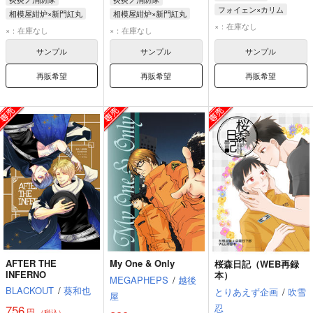
フォイェン×カリム
相模屋紺炉×新門紅丸
相模屋紺炉×新門紅丸
カリム・フラム
×：在庫なし
相模屋紺炉
新門紅丸
×：在庫なし
×：在庫なし
フォイェン・リィ
サンプル
サンプル
サンプル
再販希望
再販希望
再販希望
AFTER THE
My One & Only
桜森日記（WEB再録
INFERNO
本）
MEGAPHEPS
/
越後
BLACKOUT
/
葵和也
とりあえず企画
/
吹雪
屋
忍
756
円
（税込）