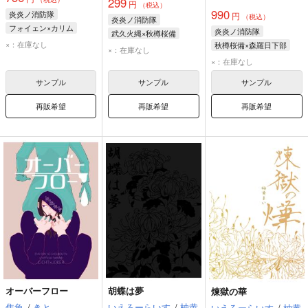
299
円
（税込）
990
炎炎ノ消防隊
円
（税込）
炎炎ノ消防隊
フォイェン×カリム
炎炎ノ消防隊
武久火縄×秋樽桜備
カリム・フラム
×：在庫なし
秋樽桜備×森羅日下部
秋樽桜備
武久火縄
×：在庫なし
フォイェン・リィ
秋樽桜備
森羅日下部
×：在庫なし
サンプル
サンプル
サンプル
再販希望
再販希望
再販希望
オーバーフロー
胡蝶は夢
煉獄の華
焦魚
/
きと
いえろーらいす
/
柚黄
いえろーらいす
/
柚黄