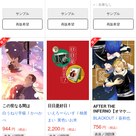
秋樽桜備
森羅日下部
×：在庫なし
サンプル
サンプル
サンプル
再販希望
再販希望
再販希望
この世なる間は
日日是好日！
AFTER THE
INFERNO【オマケ無
白うねり学級
/
かべか
いえろーらいす
/
柚黄
し】
BLACKOUT
/
葵和也
べ
まい
黄色いお米
756
円
944
2,200
（税込）
円
円
（税込）
（税込）
炎炎ノ消防隊
炎炎ノ消防隊
炎炎ノ消防隊