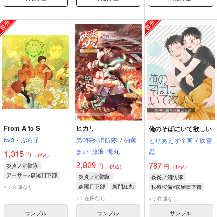
From A to S
ヒカリ
俺のそばにいて欲しい
bv3
/
ぶら子
第0特殊消防隊
/
柚黄
とりあえず企画
/
吹雪
まい
放浪
海丸
忍
1,315
円
（税込）
2,829
787
炎炎ノ消防隊
円
円
（税込）
（税込）
アーサー×森羅日下部
炎炎ノ消防隊
炎炎ノ消防隊
アーサー・ボイル
森羅日下部
新門紅丸
×：在庫なし
秋樽桜備×森羅日下部
森羅日下部
優一郎黒野
秋樽桜備
森羅日下部
×：在庫なし
×：在庫なし
サンプル
サンプル
サンプル