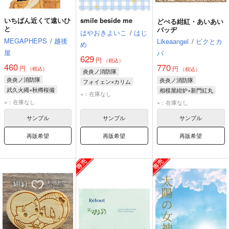
いちばん近くて遠いひ
smile beside me
どぺる紺紅・あいあい
と
バッヂ
はやおきよいこ
/
はじ
MEGAPHEPS
/
越後
Likeaangel
/
ビクとカ
め
屋
パ
629
円
（税込）
460
770
円
円
（税込）
（税込）
炎炎ノ消防隊
炎炎ノ消防隊
炎炎ノ消防隊
フォイェン×カリム
武久火縄×秋樽桜備
相模屋紺炉×新門紅丸
フォイェン・リィ
×：在庫なし
秋樽桜備
武久火縄
×：在庫なし
カリム・フラム
×：在庫なし
サンプル
サンプル
サンプル
再販希望
再販希望
再販希望