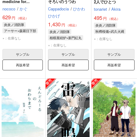
medicine for...
そろいのうつわ
2人でひとつ
nococo
/
かぐ
Cappadocia
/
ひかわ
tonariet
/
Akira
ひかげ
629
495
円
円
（税込）
（税込）
1,430
炎炎ノ消防隊
円
炎炎ノ消防隊
（税込）
アーサー×森羅日下部
秋樽桜備×武久火縄
炎炎ノ消防隊
相模屋紺炉×新門紅丸
×：在庫なし
×：在庫なし
新門紅丸
相模屋紺炉
×：在庫なし
サンプル
サンプル
サンプル
再販希望
再販希望
再販希望