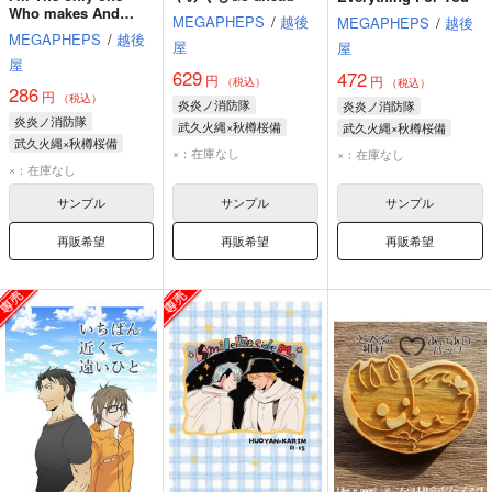
Who makes And
MEGAPHEPS
/
越後
MEGAPHEPS
/
越後
tastes You
MEGAPHEPS
/
越後
屋
屋
屋
629
472
円
円
（税込）
（税込）
286
円
（税込）
炎炎ノ消防隊
炎炎ノ消防隊
炎炎ノ消防隊
武久火縄×秋樽桜備
武久火縄×秋樽桜備
武久火縄×秋樽桜備
武久火縄
秋樽桜備
秋樽桜備
武久火縄
×：在庫なし
×：在庫なし
秋樽桜備
武久火縄
×：在庫なし
サンプル
サンプル
サンプル
再販希望
再販希望
再販希望