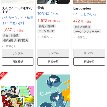
えんどろーるのおわり
雷鳴
Last garden
まで
TORING
/
ハル
FZ
/
よしのりね
いえろーらいす
/
柚黄
1,572
472
円
円
（税込）
（税込）
まい
黄色いお米
炎炎ノ消防隊
炎炎ノ消防隊
1,887
円
（税込）
バーンズ×52
バーンズ×ジョーカー
炎炎ノ消防隊
レオナルド・バーンズ
レオナルド・バーンズ
×：在庫なし
×：在庫なし
相模屋紺炉×新門紅丸
52
ジョーカー
相模屋紺炉
新門紅丸
×：在庫なし
サンプル
サンプル
サンプル
再販希望
再販希望
再販希望