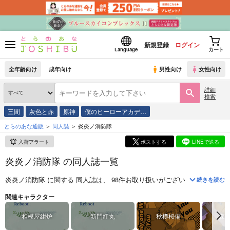
新規登録
ログイン
Language
カート
全年齢向け
成年向け
男性向け
女性向け
詳細
検索
三間
灰色と赤
原神
僕のヒーローアカデ…
とらのあな通販
同人誌
炎炎ノ消防隊
入荷アラート
ポストする
LINEで送る
炎炎ノ消防隊 の同人誌一覧
炎炎ノ消防隊
に関する
同人誌
は、
98
件お取り扱いがございます。
「
I'm 
続きを読む
『炎炎ノ消防隊』は大久保篤先生が手掛ける週刊少年マガジン連載のサス
関連キャラクター
相模屋紺炉
新門紅丸
秋樽桜備
森