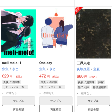
meli-melo! 1
One day
三界火宅
焦魚
/
きと
焦魚
/
きと
炎螺炎羅
/
立夏
629
472
660
円
円
円
（税込）
（税込）
（税込）
炎炎ノ消防隊
炎炎ノ消防隊
炎炎ノ消防隊
鉢嫁
リヒト×ジョーカー
リヒト×ジョーカー
新門火鉢
相模屋紺炉
ヴィクトル・リヒト
ヴィクトル・リヒト
×：在庫なし
×：在庫なし
×：在庫なし
ジョーカー
ジョーカー
サンプル
サンプル
サンプル
再販希望
再販希望
再販希望