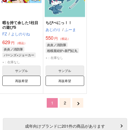
暇を持て余した1柱目
ちびべにっ！！
の遊びS
あじのり
/
ふーま
FZ
/
よしのりね
550
円
（税込）
629
円
（税込）
炎炎ノ消防隊
炎炎ノ消防隊
相模屋紺炉×新門紅丸
バーンズ×ジョーカー
新門紅丸
相模屋紺炉
×：在庫なし
レオナルド・バーンズ
×：在庫なし
ジョーカー
サンプル
サンプル
再販希望
再販希望
1
2
成年
向けブランドに
201
件の商品があります