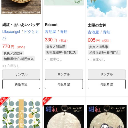
紺紅・あいあいバッヂ
Reboot
太陽の女神
Likeaangel
/
ビクとカ
古池屋
/
青蛙
古池屋
/
青蛙
パ
330
605
円
円
（税込）
（税込）
770
円
炎炎ノ消防隊
炎炎ノ消防隊
（税込）
相模屋紺炉×新門紅丸
相模屋紺炉×新門紅丸
炎炎ノ消防隊
相模屋紺炉
新門紅丸
相模屋紺炉
新門紅丸
相模屋紺炉×新門紅丸
×：在庫なし
×：在庫なし
×：在庫なし
サンプル
サンプル
サンプル
再販希望
再販希望
再販希望