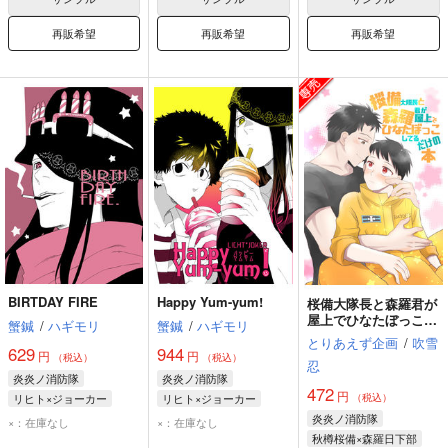
再販希望
再販希望
再販希望
BIRTDAY FIRE
Happy Yum-yum!
桜備大隊長と森羅君が
屋上でひなたぼっこし
蟹鍼
/
ハギモリ
蟹鍼
/
ハギモリ
てるだけの本
とりあえず企画
/
吹雪
629
944
円
円
（税込）
（税込）
忍
炎炎ノ消防隊
炎炎ノ消防隊
472
円
リヒト×ジョーカー
リヒト×ジョーカー
（税込）
ヴィクトル・リヒト
ヴィクトル・リヒト
炎炎ノ消防隊
×：在庫なし
×：在庫なし
ジョーカー
ジョーカー
秋樽桜備×森羅日下部