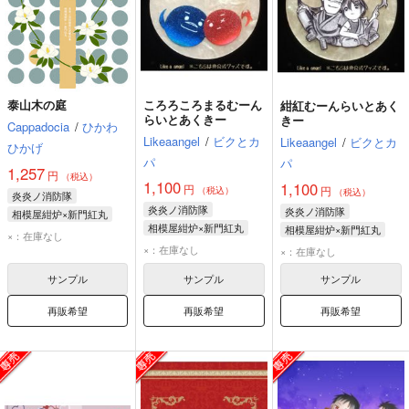
泰山木の庭
ころろころまるむーん
紺紅むーんらいとあく
らいとあくきー
きー
Cappadocia
/
ひかわ
Likeaangel
/
ビクとカ
Likeaangel
/
ビクとカ
ひかげ
パ
パ
1,257
円
（税込）
1,100
1,100
円
円
（税込）
（税込）
炎炎ノ消防隊
炎炎ノ消防隊
炎炎ノ消防隊
相模屋紺炉×新門紅丸
相模屋紺炉×新門紅丸
相模屋紺炉×新門紅丸
相模屋紺炉
新門紅丸
×：在庫なし
×：在庫なし
×：在庫なし
サンプル
サンプル
サンプル
再販希望
再販希望
再販希望