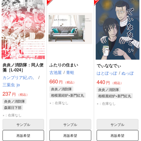
炎炎ノ消防隊：同人便
ふたりの住まい
でぃななでぃ
箋［L-024］
古池屋
/
青蛙
はとぽっぽ
/
ぬっぽ
カンブリア紀,の。
/
660
440
円
円
（税込）
（税込）
三葉虫
jo
炎炎ノ消防隊
炎炎ノ消防隊
237
円
（税込）
相模屋紺炉×新門紅丸
相模屋紺炉×新門紅丸
炎炎ノ消防隊
相模屋紺炉
新門紅丸
相模屋紺炉
新門紅丸
×：在庫なし
×：在庫なし
森羅日下部
アーサー・ボイル
×：在庫なし
サンプル
サンプル
サンプル
再販希望
再販希望
再販希望