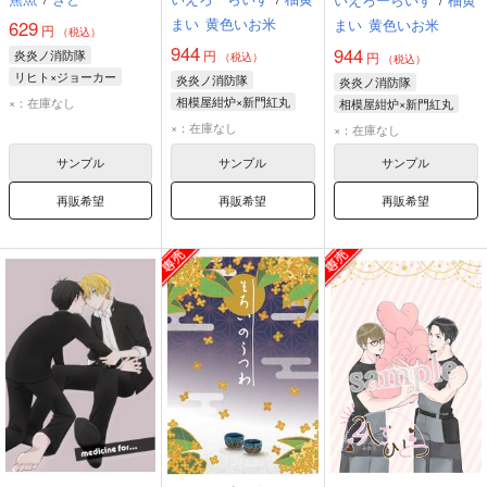
まい
黄色いお米
まい
黄色いお米
629
円
（税込）
944
944
炎炎ノ消防隊
円
円
（税込）
（税込）
リヒト×ジョーカー
炎炎ノ消防隊
炎炎ノ消防隊
ヴィクトル・リヒト
相模屋紺炉×新門紅丸
×：在庫なし
相模屋紺炉×新門紅丸
ジョーカー
相模屋紺炉
新門紅丸
相模屋紺炉
新門紅丸
×：在庫なし
×：在庫なし
サンプル
サンプル
サンプル
再販希望
再販希望
再販希望