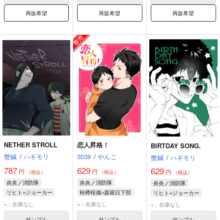
再販希望
再販希望
再販希望
NETHER STROLL
恋人昇格！
BIRTDAY SONG.
蟹鍼
/
ハギモリ
3039
/
やんこ
蟹鍼
/
ハギモリ
787
629
629
円
円
円
（税込）
（税込）
（税込）
炎炎ノ消防隊
炎炎ノ消防隊
炎炎ノ消防隊
リヒト×ジョーカー
秋樽桜備×森羅日下部
リヒト×ジョーカー
ヴィクトル・リヒト
秋樽桜備
森羅日下部
ヴィクトル・リヒト
×：在庫なし
×：在庫なし
×：在庫なし
ジョーカー
ジョーカー
サンプル
サンプル
サンプル