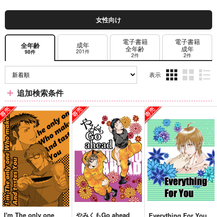
女性向け
電子書籍
電子書籍
成年
全年齢
全年齢
成年
201件
98件
2件
2件
表示
3カ
2カ
1カ
追加検索条件
ラ
ラ
ラ
ム
ム
ム
表
表
表
示
示
示
I'm The only one
やみくもGo ahead
Everything For You