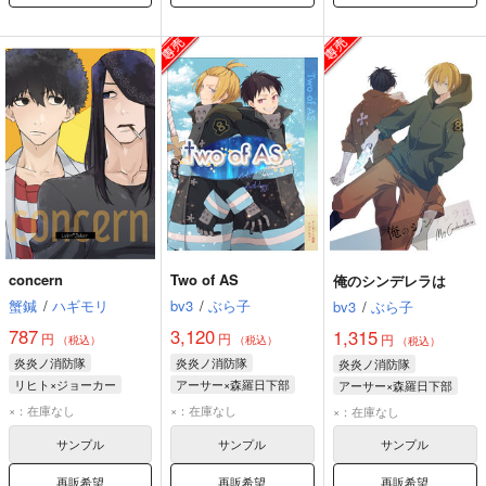
concern
Two of AS
俺のシンデレラは
蟹鍼
/
ハギモリ
bv3
/
ぶら子
bv3
/
ぶら子
787
3,120
1,315
円
円
円
（税込）
（税込）
（税込）
炎炎ノ消防隊
炎炎ノ消防隊
炎炎ノ消防隊
リヒト×ジョーカー
アーサー×森羅日下部
アーサー×森羅日下部
ヴィクトル・リヒト
アーサー・ボイル
アーサー・ボイル
×：在庫なし
×：在庫なし
×：在庫なし
ジョーカー
森羅日下部
森羅日下部
サンプル
サンプル
サンプル
再販希望
再販希望
再販希望