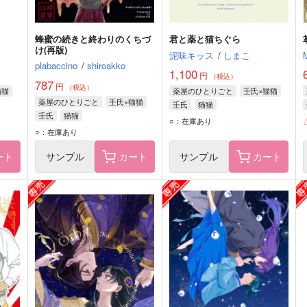
蜂蜜の続きと終わりのくちづ
君と薬と猫ちぐら
け(再版)
泥味キッス
/
しまこ
plabaccino
/
shiroakko
1,100
円
（税込）
787
円
（税込）
猫猫
薬屋のひとりごと
壬氏×猫猫
薬屋のひとりごと
壬氏×猫猫
壬氏
猫猫
壬氏
猫猫
○：在庫あり
○：在庫あり
ート
サンプル
カート
サンプル
カート