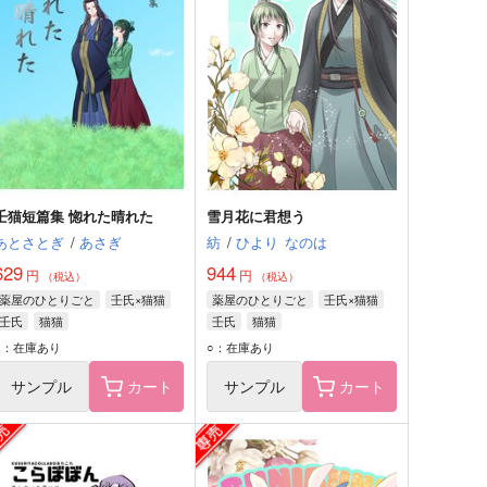
壬猫短篇集 惚れた晴れた
雪月花に君想う
あとさとぎ
/
あさぎ
紡
/
ひより
なのは
629
944
円
円
（税込）
（税込）
薬屋のひとりごと
壬氏×猫猫
薬屋のひとりごと
壬氏×猫猫
壬氏
猫猫
壬氏
猫猫
○：在庫あり
○：在庫あり
サンプル
カート
サンプル
カート