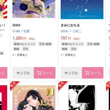
い！
Orbit
きみにおちる
しシ
C-lab
/
塩素
ofton.
/
うめこ
こ
1,260
787
円
円
（税込）
（税込）
薬屋のひとりごと
壬氏×猫猫
薬屋のひとりごと
壬氏×猫猫
猫猫
壬氏
猫猫
壬氏
猫猫
○：在庫あり
○：在庫あり
ート
サンプル
カート
サンプル
カート