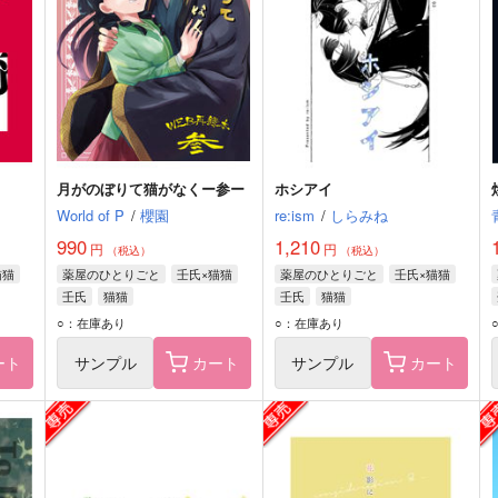
月がのぼりて猫がなくー参ー
ホシアイ
World of P
/
櫻園
re:ism
/
しらみね
990
1,210
円
円
（税込）
（税込）
猫猫
薬屋のひとりごと
壬氏×猫猫
薬屋のひとりごと
壬氏×猫猫
壬氏
猫猫
壬氏
猫猫
○：在庫あり
○：在庫あり
ート
サンプル
カート
サンプル
カート