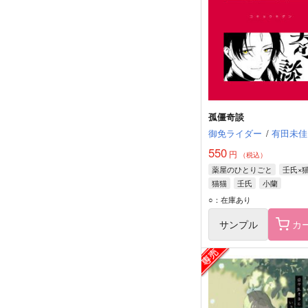
孤僵奇談
御免ライダー
/
有田未佳
550
円
（税込）
薬屋のひとりごと
壬氏×
猫猫
壬氏
小蘭
○：在庫あり
サンプル
カ