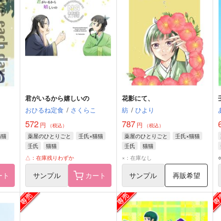
君がいるから嬉しいの
花影にて、
おひるね定食
/
さくらこ
紡
/
ひより
572
787
円
円
（税込）
（税込）
猫猫
薬屋のひとりごと
壬氏×猫猫
薬屋のひとりごと
壬氏×猫猫
壬氏
猫猫
壬氏
猫猫
△：在庫残りわずか
×：在庫なし
ート
サンプル
カート
サンプル
再販希望