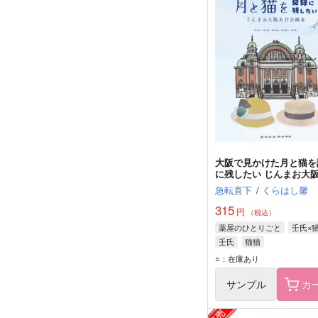
大阪で見かけた月と猫を
に残したい じんまお大
画本
急転直下
/
くらはし馨
315
円
（税込）
薬屋のひとりごと
壬氏×
壬氏
猫猫
○：在庫あり
サンプル
カ