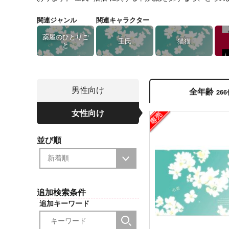
関連ジャンル
関連キャラクター
薬屋のひとりご
壬氏
猫猫
と
男性向け
全年齢
26
女性向け
並び順
追加検索条件
追加キーワード