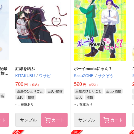
記録
紅線を結ぶ
ボーイmeetsにゃん？
阪旅企
KITAKUBU
/
ワサビ
SakuZONE
/
サクぞう
700
520
円
円
（税込）
（税込）
薬屋のひとりごと
壬氏×猫猫
薬屋のひとりごと
壬氏×猫猫
猫猫
壬氏
猫猫
壬氏
猫猫
○：在庫あり
○：在庫あり
ート
サンプル
カート
サンプル
カート