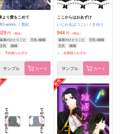
掌より愛をこめて
ここからはおあずけ
MO-works.
/
悠紀
いじわるはつこい
/
さゆり
629
944
円
円
（税込）
（税込）
薬屋のひとりごと
壬氏×猫猫
薬屋のひとりごと
壬氏×猫猫
壬氏
猫猫
壬氏
猫猫
△：予約残りわずか
△：在庫残りわずか
サンプル
カート
サンプル
カート