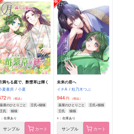
月満ちる庭で、酢漿草は輝く
未来の君へ
小夏書房
/
小夏
イチA
/
粒乃木つぶ
572
944
円
円
（税込）
（税込）
薬屋のひとりごと
壬氏×猫猫
薬屋のひとりごと
壬氏×猫猫
壬氏
猫猫
壬氏
猫猫
○：在庫あり
○：在庫あり
サンプル
カート
サンプル
カート