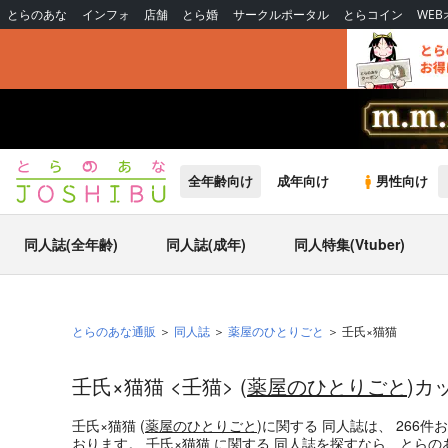
とらのあな
インフォ
店舗
とら婚
サークルポータル
とらコイン
WE
全年齢向け
成年向け
男性向け
同人誌(全年齢)
同人誌(成年)
同人特集(Vtuber)
とらのあな通販
同人誌
薬屋のひとりごと
壬氏×猫猫
壬氏×猫猫 <壬猫> (
薬屋のひとりごと
)カ
壬氏×猫猫 (
薬屋のひとりごと
)
に関する
同人誌
は、
266
件
おります。
壬氏×猫猫
に関する
同人誌
を探すなら、とらの