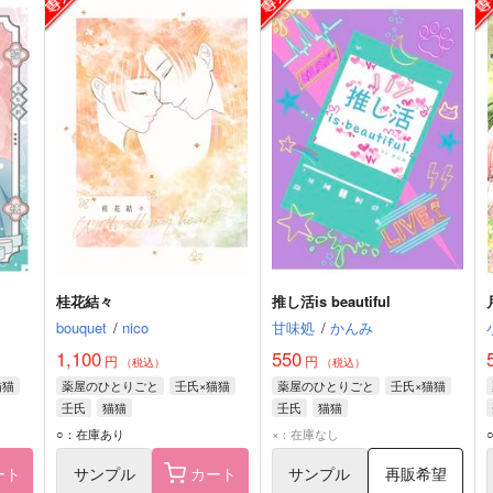
桂花結々
推し活is beautiful
bouquet
/
nico
甘味処
/
かんみ
1,100
550
円
円
（税込）
（税込）
猫猫
薬屋のひとりごと
壬氏×猫猫
薬屋のひとりごと
壬氏×猫猫
壬氏
猫猫
壬氏
猫猫
○：在庫あり
×：在庫なし
ート
サンプル
カート
サンプル
再販希望