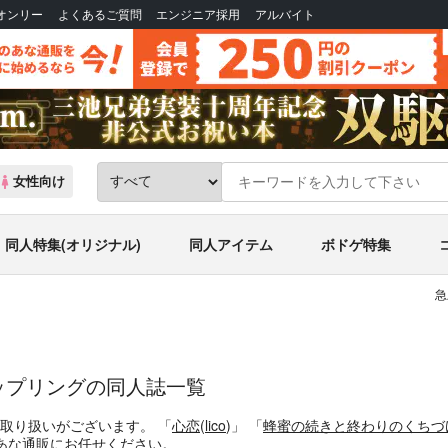
Bオンリー
よくあるご質問
エンジニア採用
アルバイト
女性向け
同人特集(オリジナル)
同人アイテム
ボドゲ特集
急
ップリングの同人誌一覧
お取り扱いがございます。
「
心恋
(
lico
)」
「
蜂蜜の続きと終わりのくちづけ
あな通販にお任せください。