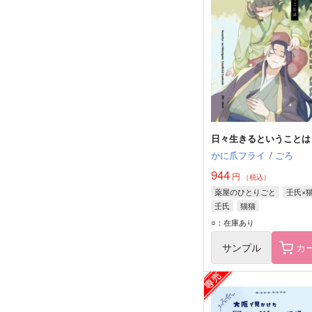
日々生きるということは
かに爪フライ
/
ごろ
944
円
（税込）
薬屋のひとりごと
壬氏×
壬氏
猫猫
○：在庫あり
サンプル
カ