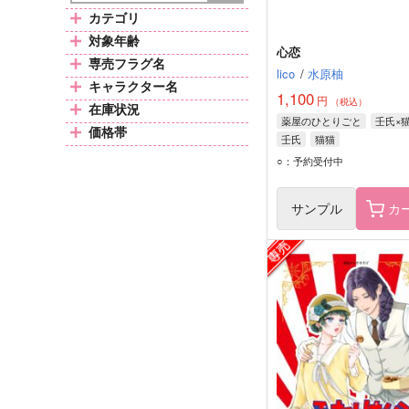
カテゴリ
対象年齢
心恋
専売フラグ名
lico
/
水原柚
キャラクター名
1,100
円
（税込）
在庫状況
薬屋のひとりごと
壬氏×
価格帯
壬氏
猫猫
○：予約受付中
サンプル
カ