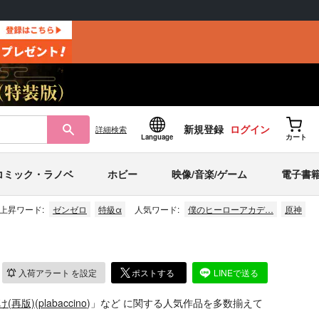
新規登録
ログイン
詳細
検索
Language
カート
コミック・ラノベ
ホビー
映像/音楽/ゲーム
電子書
上昇ワード:
ゼンゼロ
特級α
人気ワード:
僕のヒーローアカデ…
原神
入荷アラート
を設定
ポストする
LINEで送る
(再版)
(
plabaccino
)」
など
に関する人気作品を多数揃えて