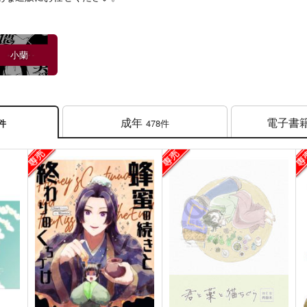
小蘭
成年
電子書
478件
6件