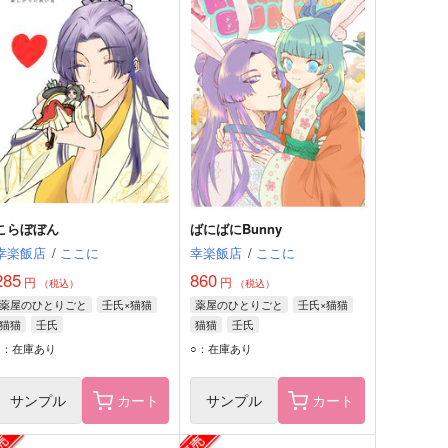
こらぼぼん
ばにばにBunny
幸楽飯店
/
ここに
幸楽飯店
/
ここに
285
860
円
円
（税込）
（税込）
薬屋のひとりごと
壬氏×猫猫
薬屋のひとりごと
壬氏×猫猫
猫猫
壬氏
猫猫
壬氏
○：在庫あり
○：在庫あり
サンプル
カート
サンプル
カート