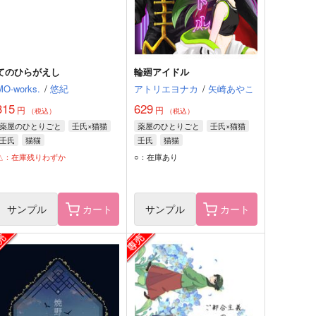
てのひらがえし
輪廻アイドル
MO-works.
/
悠紀
アトリエヨナカ
/
矢崎あやこ
315
629
円
円
（税込）
（税込）
薬屋のひとりごと
壬氏×猫猫
薬屋のひとりごと
壬氏×猫猫
壬氏
猫猫
壬氏
猫猫
△：在庫残りわずか
○：在庫あり
サンプル
カート
サンプル
カート