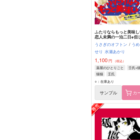
ふたりならもっと美味し
恋人未満の一泊二日※但
ングルルーム（部屋別）
うさぎのオフトン
/
うめ
せり
水瀬あかり
1,100
円
（税込）
薬屋のひとりごと
壬氏×
猫猫
壬氏
○：在庫あり
サンプル
カ