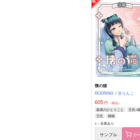
懐の猫
RODRING
/
谷りんこ
605
円
（税込）
薬屋のひとりごと
壬氏×
壬氏
猫猫
○：在庫あり
サンプル
カ