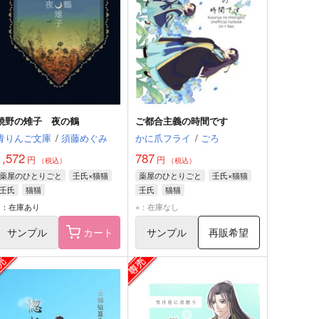
焼野の雉子 夜の鶴
ご都合主義の時間です
青りんご文庫
/
須藤めぐみ
かに爪フライ
/
ごろ
1,572
787
円
円
（税込）
（税込）
薬屋のひとりごと
壬氏×猫猫
薬屋のひとりごと
壬氏×猫猫
壬氏
猫猫
壬氏
猫猫
○：在庫あり
×：在庫なし
サンプル
カート
サンプル
再販希望